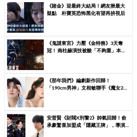
《賭金》迎最終大結局！網友揪最大
疑點 朴寶英恐怖黑化有望再拚視后
《鬼謎東宮》力壓《金特務》3天奪
冠！ 南柱赫演技被酸「不夠重」本人
親回：刻意為之
《那年我們》編劇新作回歸！
「190cm男神」文相敏聯手《魔女2》
申始雅，主演純愛校園劇《請勿越
牆》
安普賢《財閥X刑警2》帥氣回歸！俞
承豪驚喜加盟成「隱藏王牌」，導演
笑曝：太有存在感決定提前登場