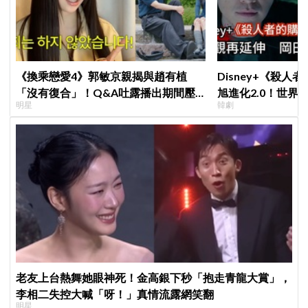
《換乘戀愛4》郭敏京親揭與趙有植
Disney+《殺人
「沒有復合」！Q&A吐露播出期間壓
旭進化2.0！世界
明星
韓劇
力爆表，曾因惡評失眠
登場竟殺了「他」
老友上台熱舞她眼神死！金高銀下秒「抱走青龍大賞」，
李相二失控大喊「呀！」真情流露網笑翻
明星