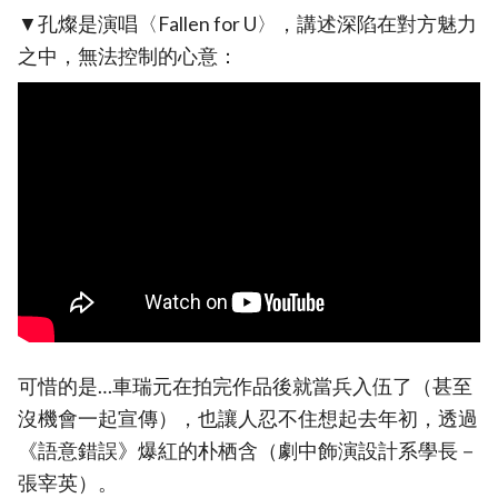
▼孔燦是演唱〈Fallen for U〉，講述深陷在對方魅力
之中，無法控制的心意：
可惜的是…車瑞元在拍完作品後就當兵入伍了（甚至
沒機會一起宣傳），也讓人忍不住想起去年初，透過
《語意錯誤》爆紅的朴栖含（劇中飾演設計系學長－
張宰英）。