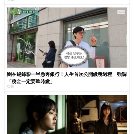
劉在錫錄影一半急奔銀行！人生首次公開繳稅過程 強調
「稅金一定要準時繳」
綜藝