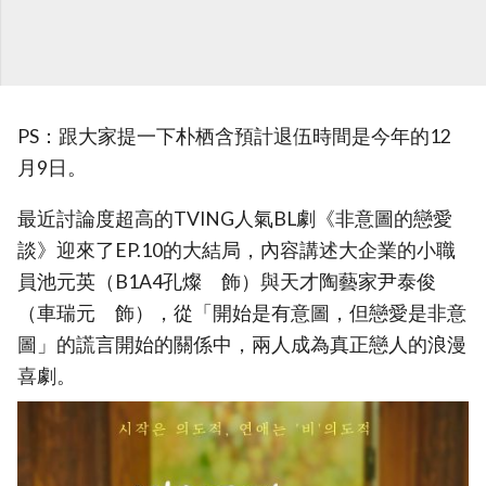
PS：跟大家提一下朴栖含預計退伍時間是今年的12
月9日。
最近討論度超高的TVING人氣BL劇《非意圖的戀愛
談》迎來了EP.10的大結局，內容講述大企業的小職
員池元英（B1A4孔燦 飾）與天才陶藝家尹泰俊
（車瑞元 飾），從「開始是有意圖，但戀愛是非意
圖」的謊言開始的關係中，兩人成為真正戀人的浪漫
喜劇。