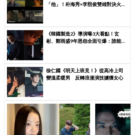
「他」！朴海秀×李熙俊雙雄對決火花
四濺 網民封為「2026劇王」
《韓國製造2》導演曝3大看點！玄
彬、鄭雨盛9年恩怨全面引爆：誰能活
到最後？
徐仁國《明天上班見！》從高冷上司
變溫柔暖男 反轉浪漫演技擄獲女心