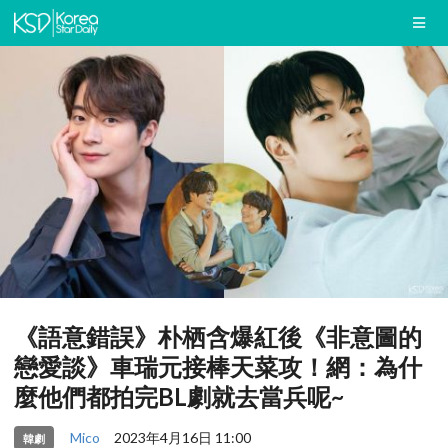
《語意錯誤》朴栖含爆紅後《非意圖的
戀愛談》車瑞元接棒天菜攻！網：為什
麼他們都拍完BL劇就去當兵呢~
Mico
2023年4月16日 11:00
韓劇