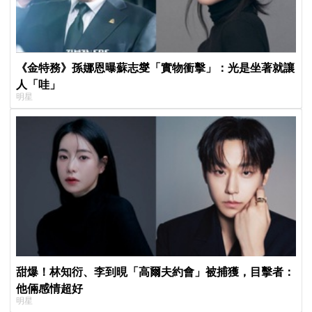
《金特務》孫娜恩曝蘇志燮「實物衝擊」：光是坐著就讓
人「哇」
明星
甜爆！林知衍、李到晛「高爾夫約會」被捕獲，目擊者：
他倆感情超好
明星