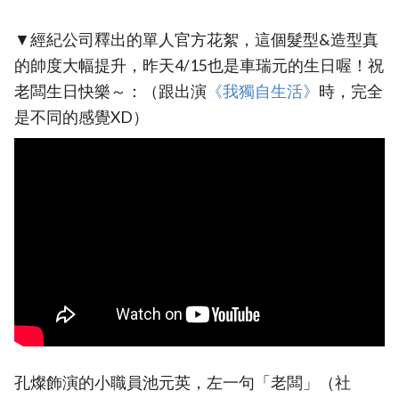
▼經紀公司釋出的單人官方花絮，這個髮型&造型真
的帥度大幅提升，昨天4/15也是車瑞元的生日喔！祝
老闆生日快樂～：（跟出演
《我獨自生活》
時，完全
是不同的感覺XD）
孔燦飾演的小職員池元英，左一句「老闆」（社