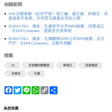
相關新聞
tvN 治癒新劇《給你宇宙》裴仁爀、盧正義、朴栖含：高
顏值新手爸媽，共同育兒羅曼史預告公開
B1A4 CNU、燦多、孔燦和平分手WM娛樂，證實成立
「B1A4 Company」透露受代表幫助
B1A4 CNU、燦多、孔燦離開14年公司WM娛樂，自立
門戶「B1A4 Company」活動不間斷
標籤
BL
非意圖的戀愛談
車瑞元
語意錯誤
朴栖含
孔燦
Facebook
Twitter
Line
WhatsApp
Copy
分
Link
享
為您推薦