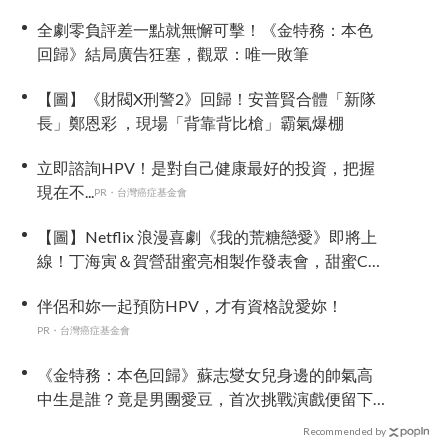
全劇零負評差一點就無懈可擊！《金特務：本色
回歸》結局廣告狂塞，觀眾：唯一敗筆
【圖】《財閥X刑警2》回歸！安普賢合體「新隊
長」鄭恩彩 ，現場「背靠背比槍」霸氣爆棚
立即諮詢HPV！是對自己健康最好的投資，把握
現在不...
PR・台灣癌症基金會
【圖】Netflix 浪漫喜劇《我的荒糖戀愛》即將上
線！丁海寅＆賀營甜蜜亮相製作發表會，甜蜜CP
化學反應引期待
伴侶和妳一起預防HPV，才有資格說愛妳！
PR・台灣癌症基金會
《金特務：本色回歸》蘇志燮女兒身邊的帥氣高
中生是誰？竟是男團愛豆，首次挑戰演戲便留下
深刻印象
Recommended by