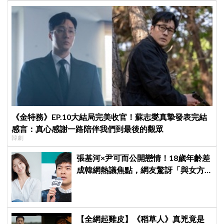
《金特務》EP.10大結局完美收官！蘇志燮真摯發表完結
感言：真心感謝一路陪伴我們到最後的觀眾
韓劇
張基河×尹可而公開戀情！18歲年齡差
成韓網熱議焦點，網友驚訝「與女方
媽媽僅差5歲」
【全網起雞皮】《稻草人》真兇竟是