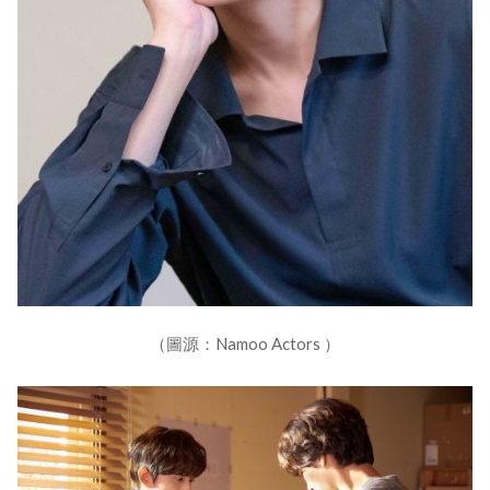
（圖源：Namoo Actors ）