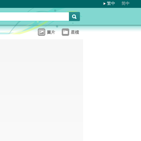
繁中
简中
圖片
星檔