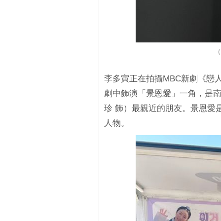
（
李多寅正在拍攝MBC新劇《戀
劇中飾演「景恩愛」一角，是南
珍 飾）最親近的朋友。景恩愛
人物。