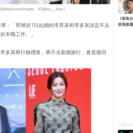
byhumanmade、IG@xx__dain）
《菜鳥
底飛泰
 報導：「即將於7日結婚的李昇基和李多寅決定不去
中於本職工作。」
和李多寅舉行婚禮後，將不去新婚旅行，會直接回
下載KSD