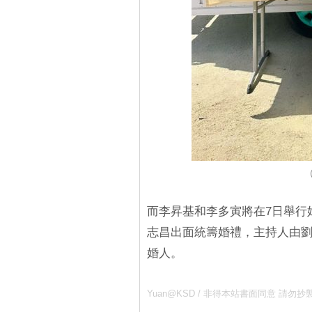
（
而李昇基和李多寅將在7日舉行
志昌出面統籌婚禮，主持人由
婚人。
Yuan@KSD / 非得本站書面同意 