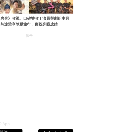
伙房兵》收視、口碑雙收！演員與劇組本月
國芭達雅享獎勵旅行，慶祝亮眼成績
廣告
 App