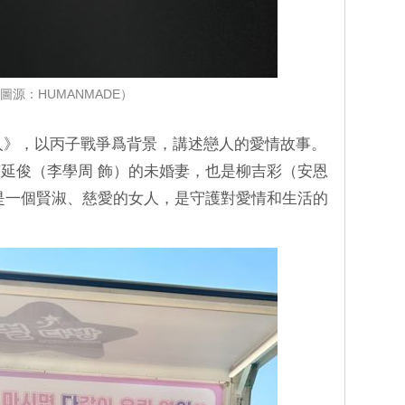
圖源：HUMANMADE）
人》，以丙子戰爭爲背景，講述戀人的愛情故事。
延俊（李學周 飾）的未婚妻，也是柳吉彩（安恩
是一個賢淑、慈愛的女人，是守護對愛情和生活的