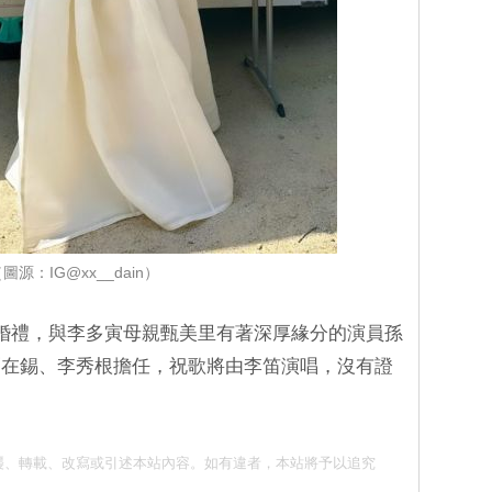
圖源：IG@xx__dain）
婚禮，與李多寅母親甄美里有著深厚緣分的演員孫
劉在錫、李秀根擔任，祝歌將由李笛演唱，沒有證
請勿抄襲、轉載、改寫或引述本站內容。如有違者，本站將予以追究