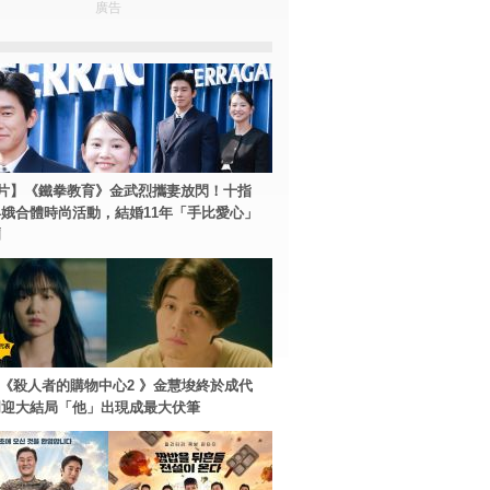
廣告
片】《鐵拳教育》金武烈攜妻放閃！十指
娥合體時尚活動，結婚11年「手比愛心」
爾
ey+《殺人者的購物中心2 》金慧埈終於成代
周迎大結局「他」出現成最大伏筆