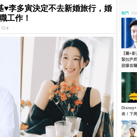
昇基♥李多寅決定不去新婚旅行，婚
熱門
職工作！
9
【圖+影
緊扣尹昇
甜爆首
Disn
表！下