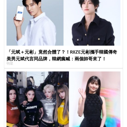
「元斌＋元彬」竟然合體了？！RIIZE元彬攜手韓國傳奇
美男元斌代言同品牌，韓網瘋喊：兩個帥哥來了！
明星