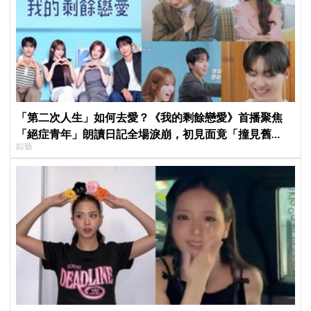
「第二次人生」如何去愛？《我的剩餘戀愛》首播聚焦
「絕症青年」朗讀日記全場淚崩，初見面竟「撞見舊
綜藝
識」！