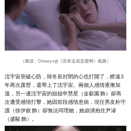
（圖源：Disney+@《原來這就是愛啊》截圖）
沈宇宙突破心防，韓冬辰封閉的心也打開了，睽違3
年再次露營，還帶上了沈宇宙。兩個人感情逐漸加
溫，另一邊沈宇宙的姐姐申慧星（金叡園 飾）卻再
次遭受感情打擊，她因前段感情患病，現任男友朴守
護（徐伊敘 飾）卻無法同理她，她崩潰抱住尹濬
（盛駿 飾）。