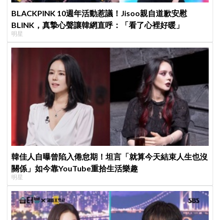
BLACKPINK 10週年活動惹議！Jisoo親自道歉安慰
BLINK，真摯心聲讓韓網直呼：「看了心裡好暖」
明星
韓佳人自曝曾陷入倦怠期！坦言「就算今天結束人生也沒
關係」如今靠YouTube重拾生活樂趣
明星