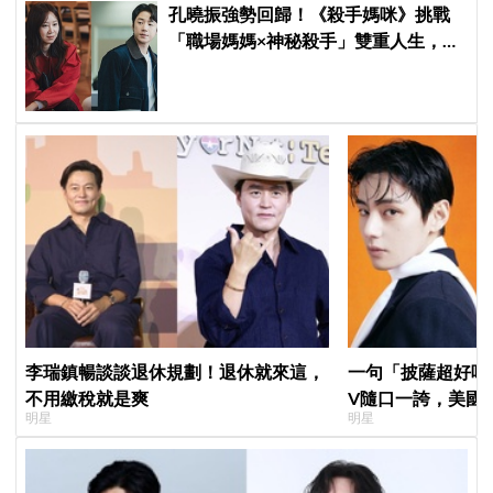
孔曉振強勢回歸！《殺手媽咪》挑戰
「職場媽媽×神秘殺手」雙重人生，與
鄭準元展開反差夫妻線
李瑞鎮暢談談退休規劃！退休就來這，
一句「披薩超好吃
不用繳稅就是爽
V隨口一誇，美國
明星
明星
擠爆