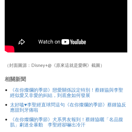
（封面圖源：Disney+@《原來這就是愛啊》截圖）
相關新聞
《在你燦爛的季節》戀愛關係設定特別！蔡鍾協與李聖
經似愛又非愛的糾結，到底會如何發展
太好嗑♥︎李聖經直球問這句《在你燦爛的季節》蔡鍾協反
應甜到牙痛啦
《在你燦爛的季節》犬系男友報到！蔡鍾協曬「名品腹
肌」劇迷全暴動 李聖經卻嚇出冷汗