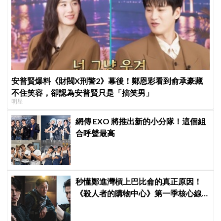
安普賢爆料《財閥X刑警2》幕後！鄭恩彩看到俞承豪藏
不住笑容，卻認為安普賢只是「搞笑男」
明星
網傳 EXO 將推出新的小分隊！這個組
合呼聲最高
秒懂鄭進灣槓上巴比侖的真正原因！
《殺人者的購物中心》第一季核心線
索快速複習