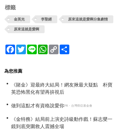
標籤
金英光
李聖經
原來這就是愛啊分集劇情
原來這就是愛啊
Facebook
Twitter
Line
WhatsApp
Copy
分
Link
享
為您推薦
《賭金》迎最終大結局！網友揪最大疑點 朴寶
英恐怖黑化有望再拚視后
做到這點才有資格說愛你
PR・台灣癌症基金會
《金特務》結局前上演史詩級動作戲！蘇志燮一
鏡到底突圍救人震撼全場