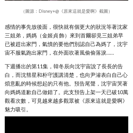
（圖源：Disney+@《原來這就是愛啊》截圖）
感情的事先放後面，很快就有個更大的狀況等著沈家
三姐弟，媽媽（金姬貞 飾）來到首爾卻見三姐弟早
已被趕出家門，氣憤的要他們別認自己為媽了，沈宇
宙不服氣跑出家門，在外面吹著風偷偷落淚……
下週播出的第11集，韓冬辰向沈宇宙說了長長的告
白，而沈彗星和朴守護講清楚，也向尹濬表白自己心
煩意亂的時候想起的只有他。預告尾聲，沈宇宙哭著
向媽媽道歉自己做錯了。此支預告上架一天已破10萬
觀看次數，可見越來越多觀眾被《原來這就是愛啊》
魅力吸引。