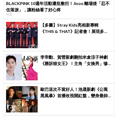
BLACKPINK 10週年活動遭批敷衍！Jisoo 離場後「忍不
住落淚」，讓粉絲看了好心疼
明星
【多圖】Stray Kids亮相新專輯
《THIS & THAT》記者會！展現多才
全能與滿滿自信，預告「以熱治熱」
炸裂夏日音樂圈
李帝勳、賀營新劇翻拍米倉涼子神劇
《勝訴狠女王》！主角「女換男」慘
遭韓網炎上：何必買版權？
歐巴這次不當好人！池晟新劇《公寓
黑風暴》首播收視開紅盤，變身最帥
討債總裁、豪砸700萬娶「假新娘」當
眾激吻！