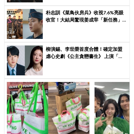
朴志訓《菜鳥伙房兵》收視7.6%亮眼
收官！大結局驚現姜成宰「新任務」
彩蛋，劇迷瘋狂敲碗第二季
柳演錫、李世榮首度合體！確定加盟
虐心史劇《公主貪戀書生》 上演「朝
鮮版羅密歐與茱麗葉」