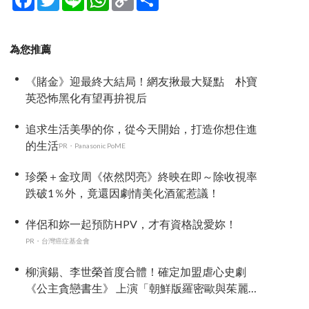
Link
享
為您推薦
《賭金》迎最終大結局！網友揪最大疑點 朴寶
英恐怖黑化有望再拚視后
追求生活美學的你，從今天開始，打造你想住進
的生活
PR・Panasonic PoME
珍榮＋金玟周《依然閃亮》終映在即～除收視率
跌破1％外，竟還因劇情美化酒駕惹議！
伴侶和妳一起預防HPV，才有資格說愛妳！
PR・台灣癌症基金會
柳演錫、李世榮首度合體！確定加盟虐心史劇
《公主貪戀書生》 上演「朝鮮版羅密歐與茱麗
葉」