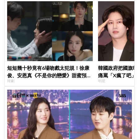
短短幾十秒竟有6場吻戲太犯規！徐康
韓國政府把國旗印
俊、安恩真《不是你的戀愛》甜蜜預告
痛罵「X瘋了吧」
韓劇
明星
公開，網友直呼：太期待了！