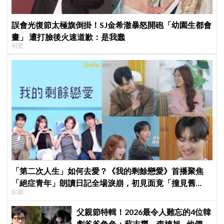
誤會光復節太極旗倒掛！SJ金希澈暴怒開砲「幼園生都會
畫」 遭打臉後火速道歉：是我蠢
明星
「第二次人生」如何去愛？《我的剩餘戀愛》首播聚焦
「絕症青年」朗讀日記全場淚崩，初見面竟「撞見舊
綜藝
識」！
父親節特輯！2026最令人難忘的4位韓
劇爸爸角色：蘇志燮、李棟旭...他們連