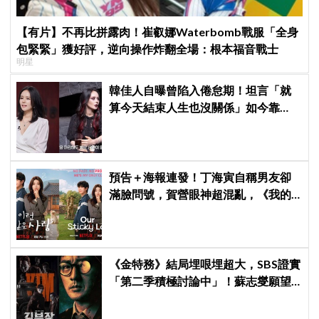
【有片】不再比拼露肉！崔叡娜Waterbomb戰服「全身
包緊緊」獲好評，逆向操作炸翻全場：根本福音戰士
明星
韓佳人自曝曾陷入倦怠期！坦言「就
算今天結束人生也沒關係」如今靠
YouTube重拾生活樂趣
預告＋海報連發！丁海寅自稱男友卻
滿臉問號，賀營眼神超混亂，《我的
荒糖戀愛》定檔8月7日，還沒播就讓
網友瘋猜結局
《金特務》結局埋哏埋超大，SBS證實
「第二季積極討論中」！蘇志燮願望
要成真啦