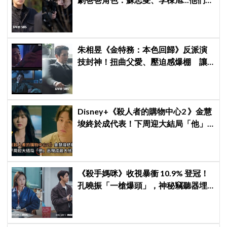
命都可以不要
朱相昱《金特務：本色回歸》反派演
技封神！扭曲父愛、壓迫感爆棚 讓
觀眾毛骨悚然
Disney+《殺人者的購物中心2 》金慧
埈終於成代表！下周迎大結局「他」
出現成最大伏筆
《殺手媽咪》收視暴衝 10.9% 登冠！
孔曉振「一槍爆頭」，神秘竊聽器埋
伏筆