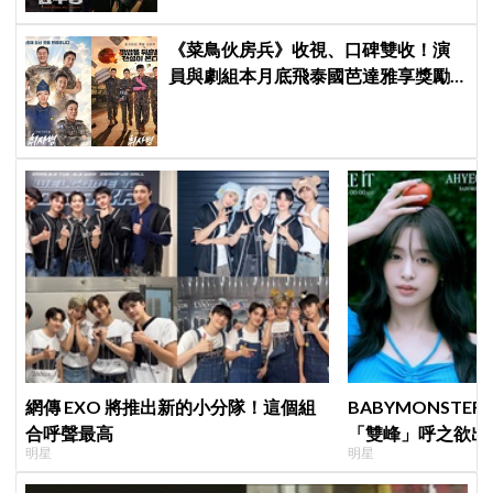
《菜鳥伙房兵》收視、口碑雙收！演
員與劇組本月底飛泰國芭達雅享獎勵
旅行，慶祝亮眼成績
網傳 EXO 將推出新的小分隊！這個組
BABYMONSTE
合呼聲最高
「雙峰」呼之欲出
明星
明星
小動作！網：造型