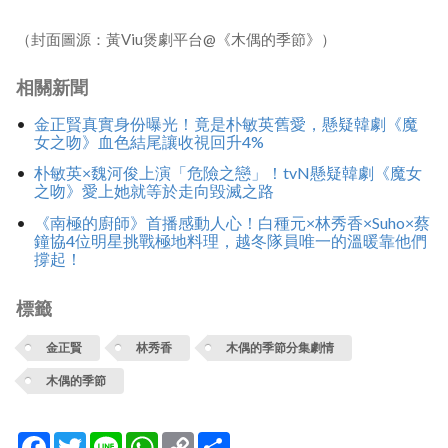
（封面圖源：黃Viu煲劇平台@《木偶的季節》）
相關新聞
金正賢真實身份曝光！竟是朴敏英舊愛，懸疑韓劇《魔
女之吻》血色結尾讓收視回升4%
朴敏英×魏河俊上演「危險之戀」！tvN懸疑韓劇《魔女
之吻》愛上她就等於走向毀滅之路
《南極的廚師》首播感動人心！白種元×林秀香×Suho×蔡
鐘協4位明星挑戰極地料理，越冬隊員唯一的溫暖靠他們
撐起！
標籤
金正賢
林秀香
木偶的季節分集劇情
木偶的季節
Facebook
Twitter
Line
WhatsApp
Copy
分