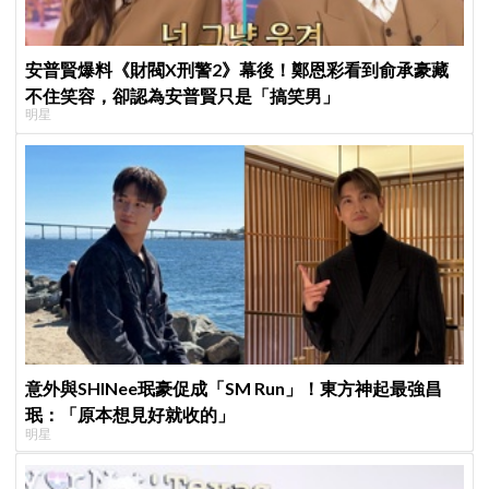
安普賢爆料《財閥X刑警2》幕後！鄭恩彩看到俞承豪藏
不住笑容，卻認為安普賢只是「搞笑男」
明星
意外與SHINee珉豪促成「SM Run」！東方神起最強昌
珉：「原本想見好就收的」
明星