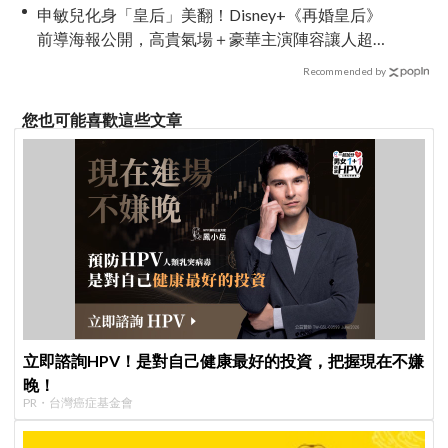
申敏兒化身「皇后」美翻！Disney+《再婚皇后》
前導海報公開，高貴氣場＋豪華主演陣容讓人超
期待！
Recommended by
您也可能喜歡這些文章
立即諮詢HPV！是對自己健康最好的投資，把握現在不嫌
晚！
PR・台灣癌症基金會