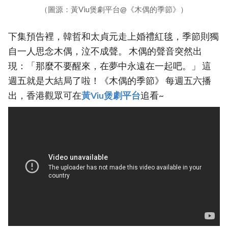
（圖源：黃Viu煲劇平台@《木偶的季節》）
下集預告裡，韓哲和太貞元走上婚禮紅毯，季節則獨
自一人思念木偶，泣不成聲。 木偶的聲音突然出
現：「那麼不要醒來，在夢中永遠在一起吧。」 這
週五就是大結局了啦！《木偶的季節》 每週五六播
出，香港觀眾可在
黃Viu煲劇平台
追看~