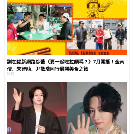
劉在錫新網路綜藝《要一起吃拉麵嗎？》7月開播！金南
佶、朱智勛、尹敬浩同行展開美食之旅
綜藝