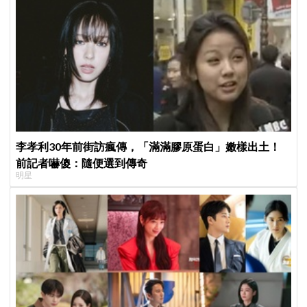
李孝利30年前街訪瘋傳，「滿滿膠原蛋白」嫩樣出土！
前記者嚇傻：隨便選到傳奇
明星