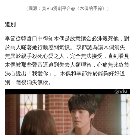
（圖源：黃Viu煲劇平台@《木偶的季節》）
道別
季節從韓哲口中得知木偶是故意讓金必洙殺死他，對
於兩人瞞著她行動感到氣憤。 季節認為讓木偶消失
無異於親手殺死心愛之人，完全無法接受，直到看見
木偶被那些聲音逼迫到失去人類理智，心痛無比終於
決心說出「我愛你」。 木偶和季節終於能夠好好道
別，隨後消失無蹤。