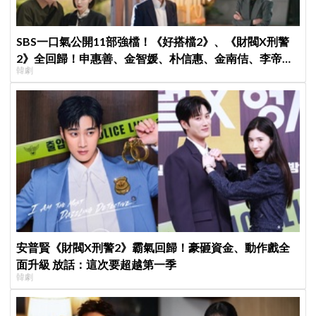
SBS一口氣公開11部強檔！《好搭檔2》、《財閥X刑警
2》全回歸！申惠善、金智媛、朴信惠、金南佶、李帝
韓劇
勳...陣容太狂了
安普賢《財閥X刑警2》霸氣回歸！豪砸資金、動作戲全
面升級 放話：這次要超越第一季
韓劇