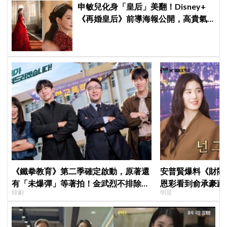
申敏兒化身「皇后」美翻！Disney+
《再婚皇后》前導海報公開，高貴氣
場＋豪華主演陣容讓人超期待！
《鐵拳教育》第二季確定啟動，原著還
安普賢爆料《財閥
有「未爆彈」等著拍！金武烈不排除
恩彩看到俞承豪藏
韓劇
明星
「打更大」
普賢只是「搞笑男