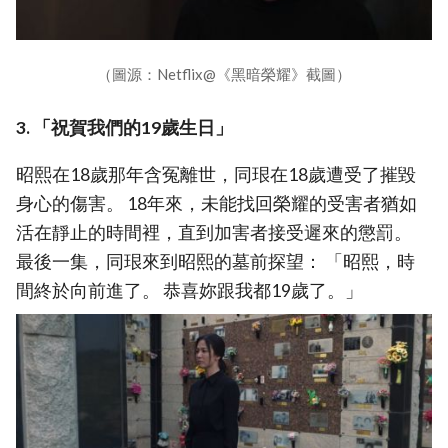
（圖源：Netflix@《黑暗榮耀》截圖）
3. 「祝賀我們的19歲生日」
昭熙在18歲那年含冤離世，同珢在18歲遭受了摧毀
身心的傷害。 18年來，未能找回榮耀的受害者猶如
活在靜止的時間裡，直到加害者接受遲來的懲罰。
最後一集，同珢來到昭熙的墓前探望： 「昭熙，時
間終於向前進了。 恭喜妳跟我都19歲了。」