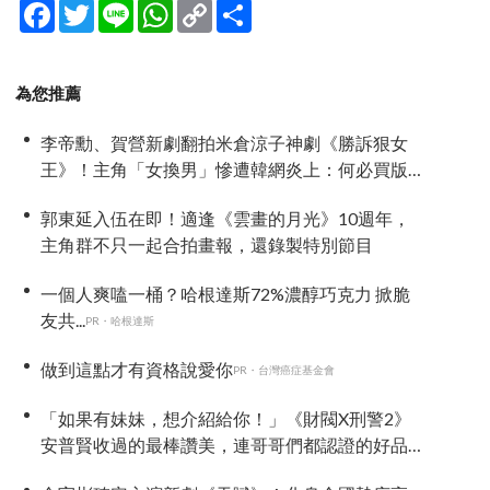
Facebook
Twitter
Line
WhatsApp
Copy
分
Link
享
為您推薦
李帝勳、賀營新劇翻拍米倉涼子神劇《勝訴狠女
王》！主角「女換男」慘遭韓網炎上：何必買版
權？
郭東延入伍在即！適逢《雲畫的月光》10週年，
主角群不只一起合拍畫報，還錄製特別節目
一個人爽嗑一桶？哈根達斯72%濃醇巧克力 掀脆
友共...
PR・哈根達斯
做到這點才有資格說愛你
PR・台灣癌症基金會
「如果有妹妹，想介紹給你！」《財閥X刑警2》
安普賢收過的最棒讚美，連哥哥們都認證的好品
格～