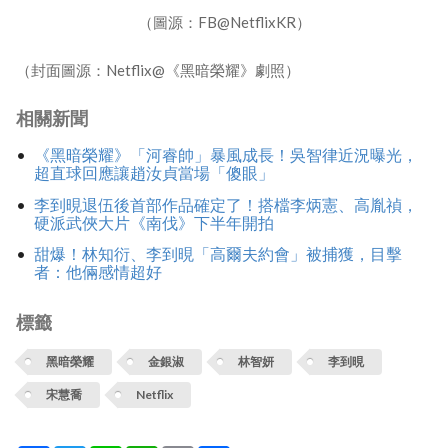
（圖源：FB@NetflixKR）
（封面圖源：Netflix@《黑暗榮耀》劇照）
相關新聞
《黑暗榮耀》「河睿帥」暴風成長！吳智律近況曝光，
超直球回應讓趙汝貞當場「傻眼」
李到晛退伍後首部作品確定了！搭檔李炳憲、高胤禎，
硬派武俠大片《南伐》下半年開拍
甜爆！林知衍、李到晛「高爾夫約會」被捕獲，目擊
者：他倆感情超好
標籤
黑暗榮耀
金銀淑
林智妍
李到晛
宋慧喬
Netflix