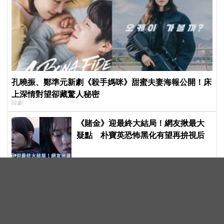
孔曉振、鄭準元新劇《殺手媽咪》甜蜜夫妻海報公開！床
上深情對望卻藏驚人秘密
韓劇
《賭金》迎最終大結局！網友揪最大
疑點 朴寶英恐怖黑化有望再拚視后
一句「披薩超好吃」讓店家爆單！
BTS V隨口一誇，美國小店湧入全球
ARMY擠爆