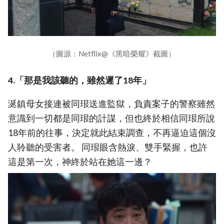
（圖源：Netflix@《黑暗榮耀》截圖）
4.「那是我該聽的，雖然遲了18年」
涎鎮母女接連被同珢送進監獄，負責案子的警察雖然
意識到一切都是同珢的計謀，但也終於相信同珢所說
18年前的往事，決定就此結束調查，不再逼迫這個沒
人聆聽的受害者。 同珢眼含熱淚、雙手緊握，也許
這是第一次，神終於站在她這一邊？