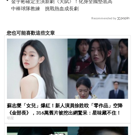
金宇彬確定主演新劇《天賦》！化身全國墊底高
中棒球隊教練 挑戰熱血成長劇
Recommended by
您也可能喜歡這些文章
蘇志燮「女兒」爆紅！新人演員徐貹旼「零作品」空降
《金部長》，316萬舊片被挖出網驚呆：星味藏不住！
明星