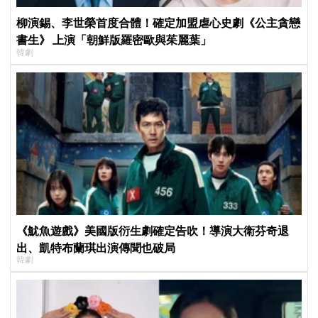
柳演錫、李世榮首度合體！確定加盟虐心史劇《公主貪戀
書生》 上演「朝鮮版羅密歐與茱麗葉」
韓劇
《魷魚遊戲》美國版衍生劇確定告吹！導演大衛芬奇退
出、凱特布蘭琪出演傳聞也破局
韓劇