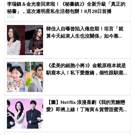
李瑞鎮＆金光奎回來啦！《秘書鎮2》全新升級「真正的
秘書」，這次連明星私生活都包辦！8月28日首播
綜藝
韓佳人自曝曾陷入倦怠期！坦言「就
算今天結束人生也沒關係」如今靠
YouTube重拾生活樂趣
《柔美的細胞小將3》金載原根本就是
馴鹿本人！私下愛撒嬌，個性跟馴鹿
很像
【圖】Netflix 浪漫喜劇《我的荒糖戀
愛》即將上線！丁海寅＆賀營甜蜜亮
相製作發表會，甜蜜CP化學反應引期
待