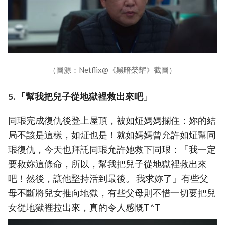
（圖源：Netflix@《黑暗榮耀》截圖）
5. 「幫我把兒子從地獄裡救出來吧」
同珢完成復仇後登上屋頂，被如炡媽媽攔住：妳的結
局不該是這樣，如炡也是！就如媽媽曾允許如炡幫同
珢復仇，今天也拜託同珢允許她救下同珢：「我一定
要救妳這條命，所以，幫我把兒子從地獄裡救出來
吧！然後，讓他堅持活到最後。 我求妳了」有些父
母不斷將兒女推向地獄，有些父母則不惜一切要把兒
女從地獄裡拉出來，真的令人感慨T^T