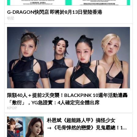
G-DRAGON快閃店 即將於8月13日登陸香港
明星
限額40人＋提前2天突襲！BLACKPINK 10週年活動遭轟
「敷衍」，YG急證實：4人確定完全體出席
KPOP
朴恩斌《超能路人甲》搞怪少女
→《毛骨悚然的戀愛》見鬼霸總！180
度反差演技獲讚「信看演員」