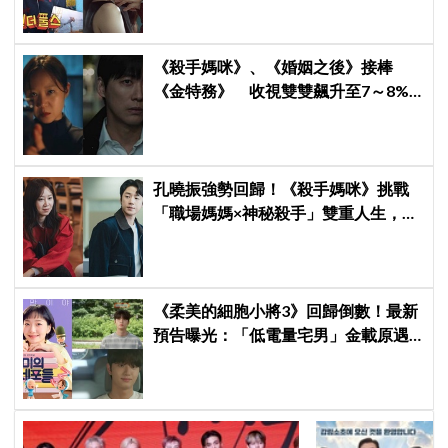
《殺手媽咪》、《婚姻之後》接棒
《金特務》 收視雙雙飆升至7～8%
創新高！
孔曉振強勢回歸！《殺手媽咪》挑戰
「職場媽媽×神秘殺手」雙重人生，與
鄭準元展開反差夫妻線
《柔美的細胞小將3》回歸倒數！最新
預告曝光：「低電量宅男」金載原遇
到金高銀電量回升，姐弟戀火花讓人
期待爆棚