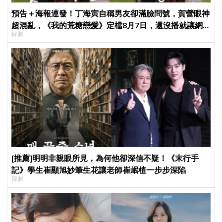
預告＋海報連發！丁海寅自稱男友卻滿臉問號，賀營眼神
超混亂，《我的荒糖戀愛》定檔8月7日，還沒播就讓網
韓劇
友瘋猜結局
[推薦]明明非親眼所見，為何他卻深信不疑！《末行手
記》學生崔顯旭妙筆生花讓老師崔岷植一步步深陷
韓劇