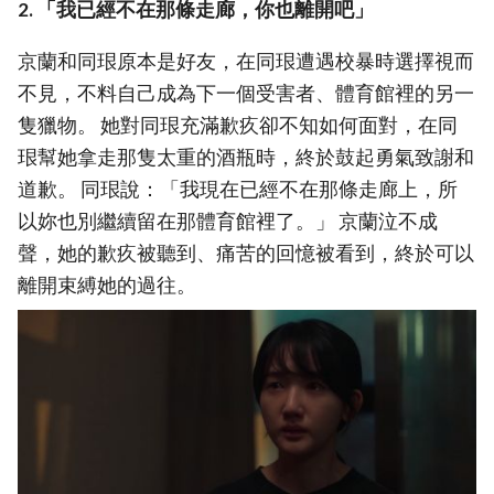
2. 「我已經不在那條走廊，你也離開吧」
京蘭和同珢原本是好友，在同珢遭遇校暴時選擇視而
不見，不料自己成為下一個受害者、體育館裡的另一
隻獵物。 她對同珢充滿歉疚卻不知如何面對，在同
珢幫她拿走那隻太重的酒瓶時，終於鼓起勇氣致謝和
道歉。 同珢說：「我現在已經不在那條走廊上，所
以妳也別繼續留在那體育館裡了。」 京蘭泣不成
聲，她的歉疚被聽到、痛苦的回憶被看到，終於可以
離開束縛她的過往。