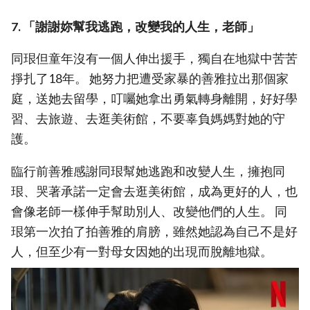
7. 「謝謝妳幫我逃跑，改變我的人生，老師」
同珢但童年沒有一個人伸出援手，獨自在地獄中苦苦
掙扎了18年。 她努力把遭受家暴的善雅拉出那個家
庭，送她去留學，叮囑她拿出勇氣轉身離開，好好學
習、去旅遊、去逛美術館，不要辜負媽媽對她的守
護。
臨行前善雅感謝同珢幫她逃跑和改變人生，擁抱同
珢、哭著承諾一定會去逛美術館，成為更好的人，也
會像老師一樣伸手幫助別人、改變他們的人生。 同
珢第一次拍了拍善雅的肩膀，雖然她認為自己不是好
人，但至少有一對母女因她的出現而脫離地獄。