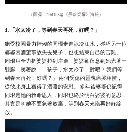
（圖源：Netflix@《黑暗榮耀》海報）
1. 「水太冷了，等到春天再死，好嗎？」
飽受校園暴力摧殘的同珢走進冰冷江水，碰巧另一位
婆婆因酒駕事故失去兒子，也想結束自己的苦難。
同珢用全力把婆婆拉到岸邊，婆婆卻留意到她光著一
雙腳，笑著說：「孩子，水太冷了，對吧？ 我們等
到春天再死，好嗎？」 兩個受傷的靈魂痛哭相擁，
從彼此身上獲得了溫暖的安慰。 多年後婆婆仍記得
同珢是她的救命恩人，同珢也終於明白婆婆的意思，
其實是叫她不要急著放棄，等到春天來臨再好好綻
放。