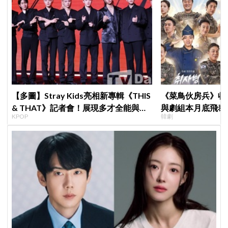
【多圖】Stray Kids亮相新專輯《THIS
《菜鳥伙房兵》收
& THAT》記者會！展現多才全能與滿
與劇組本月底飛泰
KPOP
韓劇
滿自信，預告「以熱治熱」炸裂夏日音
行，慶祝亮眼成績
樂圈