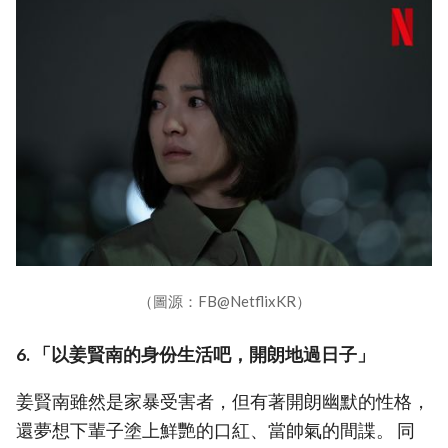
（圖源：FB@NetflixKR）
6. 「以姜賢南的身份生活吧，開朗地過日子」
姜賢南雖然是家暴受害者，但有著開朗幽默的性格，
還夢想下輩子塗上鮮艷的口紅、當帥氣的間諜。 同