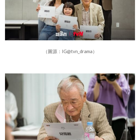
（圖源：IG@tvn_drama）