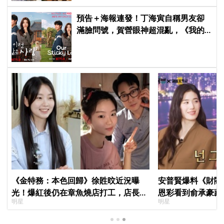
預告＋海報連發！丁海寅自稱男友卻
滿臉問號，賀營眼神超混亂，《我的
荒糖戀愛》定檔8月7日，還沒播就讓
網友瘋猜結局
《金特務：本色回歸》徐貹旼近況曝
安普賢爆料《財閥
光！爆紅後仍在章魚燒店打工，店長驚
恩彩看到俞承豪藏
明星
明星
呼：「妳怎麼會在這裡？」
普賢只是「搞笑男