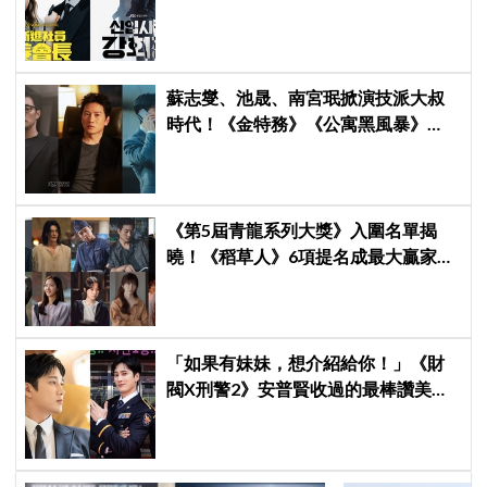
觀眾多巴胺爆表
蘇志燮、池晟、南宮珉掀演技派大叔
時代！《金特務》《公寓黑風暴》
《婚姻之後》收視、人氣雙爆發
《第5屆青龍系列大獎》入圍名單揭
曉！《稻草人》6項提名成最大贏家，
金宣虎、玄彬爭視帝，高胤禎、金高
銀角逐視后！
「如果有妹妹，想介紹給你！」《財
閥X刑警2》安普賢收過的最棒讚美，
連哥哥們都認證的好品格～