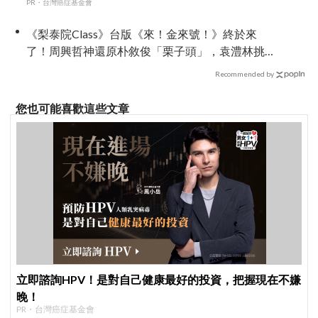
PR・台灣癌症基金會
《梨泰院Class》台版《來！金來號！》終於來
了！周興哲神還原朴敘俊「栗子頭」，袁澧林挑
戰金多美經典角色
Recommended by
您也可能喜歡這些文章
立即諮詢HPV！是對自己健康最好的投資，把握現在不嫌
晚！
PR・台灣癌症基金會