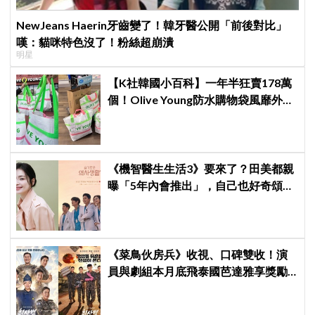
NewJeans Haerin牙齒變了！韓牙醫公開「前後對比」
嘆：貓咪特色沒了！粉絲超崩潰
明星
【K社韓國小百科】一年半狂賣178萬
個！Olive Young防水購物袋風靡外國
遊客，機場「人手一個」成新奇景
《機智醫生生活3》要來了？田美都親
曝「5年內會推出」，自己也好奇頌和
＆翊晙的近況
《菜鳥伙房兵》收視、口碑雙收！演
員與劇組本月底飛泰國芭達雅享獎勵
旅行，慶祝亮眼成績