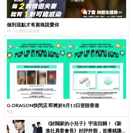
做到這點才有資格說愛你
PR・台灣癌症基金會
G-DRAGON快閃店 即將於8月13日登陸香港
明星
《財閥家的小兒子》宇宙回歸！《新
進社員姜會長》好評炸裂，首播就讓