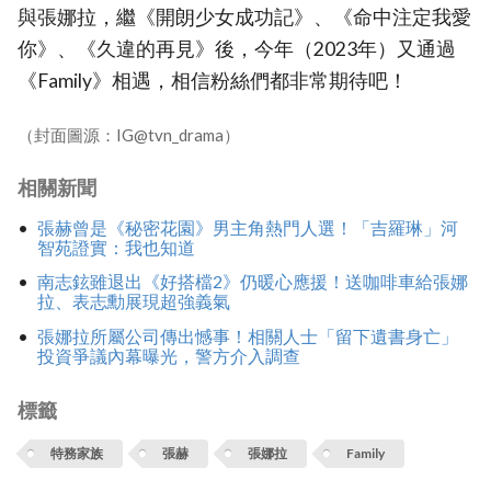
與張娜拉，繼《開朗少女成功記》、《命中注定我愛
你》、《久違的再見》後，今年（2023年）又通過
《Family》相遇，相信粉絲們都非常期待吧！
（封面圖源：IG@tvn_drama）
相關新聞
張赫曾是《秘密花園》男主角熱門人選！「吉羅琳」河
智苑證實：我也知道
南志鉉雖退出《好搭檔2》仍暖心應援！送咖啡車給張娜
拉、表志勳展現超強義氣
張娜拉所屬公司傳出憾事！相關人士「留下遺書身亡」
投資爭議內幕曝光，警方介入調查
標籤
特務家族
張赫
張娜拉
Family