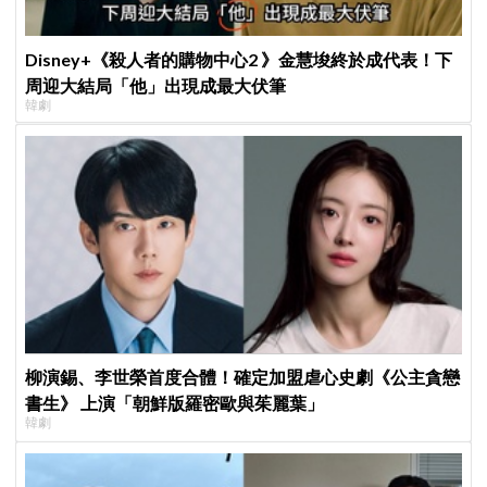
Disney+《殺人者的購物中心2 》金慧埈終於成代表！下
周迎大結局「他」出現成最大伏筆
韓劇
柳演錫、李世榮首度合體！確定加盟虐心史劇《公主貪戀
書生》 上演「朝鮮版羅密歐與茱麗葉」
韓劇