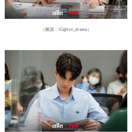
（圖源：IG@tvn_drama）