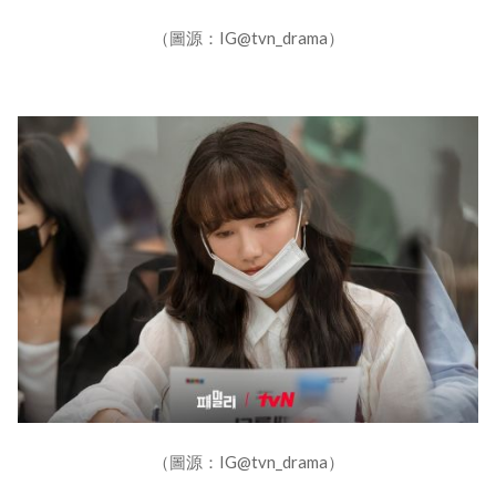
（圖源：IG@tvn_drama）
（圖源：IG@tvn_drama）