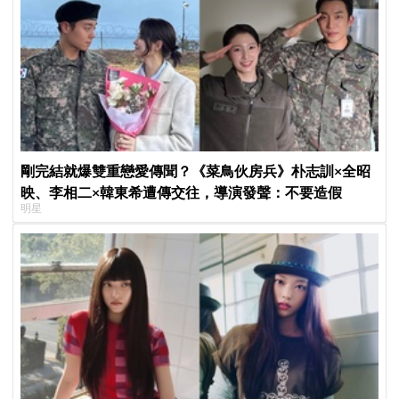
剛完結就爆雙重戀愛傳聞？《菜鳥伙房兵》朴志訓×全昭
映、李相二×韓東希遭傳交往，導演發聲：不要造假
明星