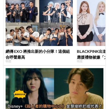
網傳 EXO 將推出新的小分隊！這個組
BLACKPINK出
合呼聲最高
應援禮物被嫌「太
明星
明星
群嘲