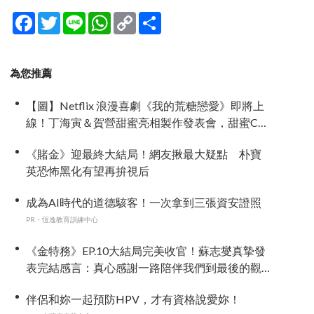
Facebook
Twitter
Line
WhatsApp
Copy
分
Link
享
為您推薦
【圖】Netflix 浪漫喜劇《我的荒糖戀愛》即將上
線！丁海寅＆賀營甜蜜亮相製作發表會，甜蜜CP
化學反應引期待
《賭金》迎最終大結局！網友揪最大疑點 朴寶
英恐怖黑化有望再拚視后
成為AI時代的道德駭客！一次拿到三張資安證照
PR・恆逸教育訓練中心
《金特務》EP.10大結局完美收官！蘇志燮真摯發
表完結感言：真心感謝一路陪伴我們到最後的觀
眾
伴侶和妳一起預防HPV，才有資格說愛妳！