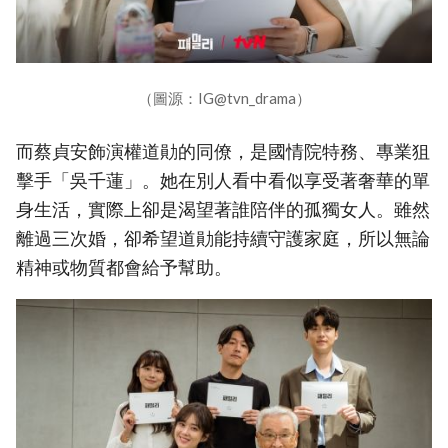
（圖源：IG@tvn_drama）
而蔡貞安飾演權道勛的同僚，是國情院特務、專業狙
擊手「吳千蓮」。她在別人看中看似享受著奢華的單
身生活，實際上卻是渴望著誰陪伴的孤獨女人。雖然
離過三次婚，卻希望道勛能持續守護家庭，所以無論
精神或物質都會給予幫助。