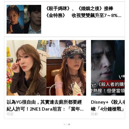
《殺手媽咪》、《婚姻之後》接棒
《金特務》 收視雙雙飆升至7～8%
創新高！
以為YG很自由，其實連去廁所都要經
Disney+《殺人
紀人許可！2NE1 Dara坦言：「當年超
峻「4分鐘槍戰」
明星
韓劇
羨慕少女時代」
完兩大主角全掛了