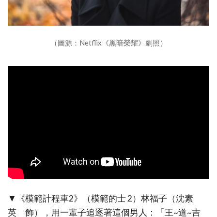
（圖源：Netflix《黑暗榮耀》劇照）
▼《模範計程車2》（模範的士 2）林福子（沈素
英 飾），用一輩子追逐著這個男人：「王~道~吉