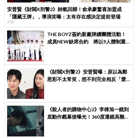
安普賢《財閥X刑警2》帥氣回歸！俞承豪驚喜加盟成
「隱藏王牌」，導演笑曝：太有存在感決定提前登場
韓劇
THE BOYZ簽約新廠牌續團體活動！
成員NEW缺席合約 將以9人體制重
啟新篇章
《財閥X刑警2》安普賢曝：原以為鄭
恩彩不太常笑，想不到完全相反「愛
笑又隨和無害」
《殺人者的購物中心2》李棟旭一鏡到
底動作戲幕後曝光！360度運鏡高難度
拍攝超敬業