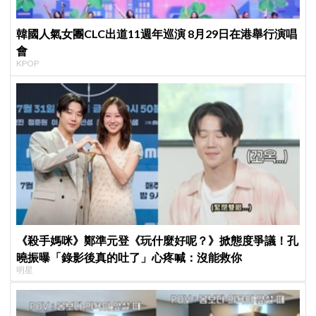
韓國人氣女團CLC出道11週年巡演 8月29日在港舉行演唱
會
KPOP
《殺手媽咪》鄭準元登《玩什麼好呢？》掀態度爭議！孔
曉振曝「錄影後真的吐了」心疼喊：沒能救你
明星