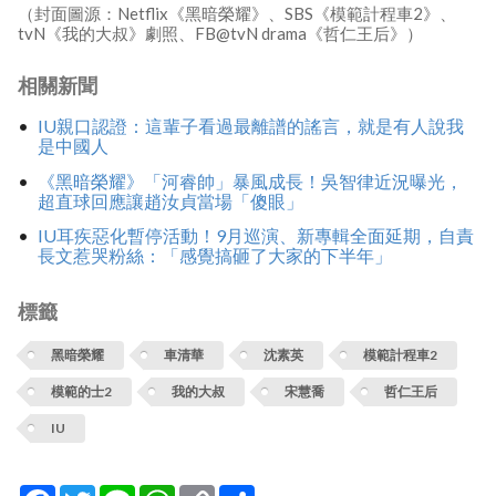
（封面圖源：Netflix《黑暗榮耀》、SBS《模範計程車2》、
tvN《我的大叔》劇照、FB@tvN drama《哲仁王后》）
相關新聞
IU親口認證：這輩子看過最離譜的謠言，就是有人說我
是中國人
《黑暗榮耀》「河睿帥」暴風成長！吳智律近況曝光，
超直球回應讓趙汝貞當場「傻眼」
IU耳疾惡化暫停活動！9月巡演、新專輯全面延期，自責
長文惹哭粉絲：「感覺搞砸了大家的下半年」
標籤
黑暗榮耀
車清華
沈素英
模範計程車2
模範的士2
我的大叔
宋慧喬
哲仁王后
IU
Facebook
Twitter
Line
WhatsApp
Copy
分