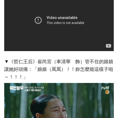
▼《哲仁王后》崔尚宮（車清華 飾）管不住的娘娘
讓她好頭痛：「娘娘（罵罵）！！妳怎麼能這樣子啦
～！！！」