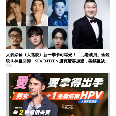
人氣綜藝《大逃脫》新一季卡司曝光！「元老成員」金鍾
旼＆神童回歸，SEVENTEEN 勝寛驚喜加盟，姜鎬童缺席
綜藝
成最大焦點