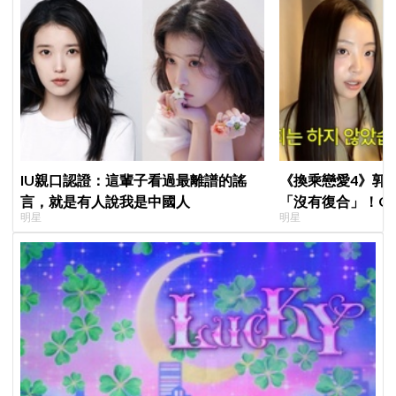
IU親口認證：這輩子看過最離譜的謠
《換乘戀愛4》郭
言，就是有人說我是中國人
「沒有復合」！Q
明星
明星
力爆表，曾因惡評