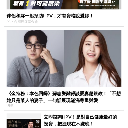
伴侶和妳一起預防HPV，才有資格說愛妳！
PR・台灣癌症基金會
《金特務：本色回歸》蘇志燮難得談愛妻趙銀政！「不想
她只是某人的妻子」一句話展現滿滿尊重與愛
明星
立即諮詢HPV！是對自己健康最好的
投資，把握現在不嫌晚！