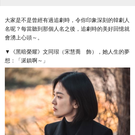
大家是不是曾經有過追劇時，令你印象深刻的韓劇人
名呢？每當聽到那個人名之後，追劇時的美好回憶就
會湧上心頭～。
▼《黑暗榮耀》文同珢（宋慧喬 飾），她人生的夢
想：「涎鎮啊～」