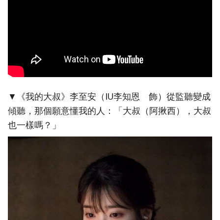
▼《我的大叔》李至安（IU李知恩 飾）從監聽變成
傾聽，那個願意懂我的人：「大叔（阿揪西），大叔
也一樣嗎？」