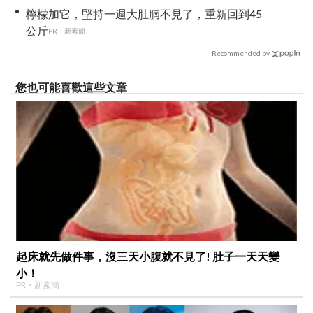
檸檬加它，堅持一週大肚腩不見了，重新回到45
公斤
PR・新素簡
Recommended by
您也可能喜歡這些文章
起床就先做件事，沒三天小腹就不見了! 肚子一天天變
小！
PR・新素簡