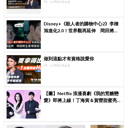
PR・台灣癌症基金會
Disney+《殺人者的購物中心2》李棟
旭進化2.0！世界觀再延伸 岡田將生
登場竟殺了「他」
做到這點才有資格說愛你
PR・台灣癌症基金會
【圖】Netflix 浪漫喜劇《我的荒糖戀
愛》即將上線！丁海寅＆賀營甜蜜亮
相製作發表會，甜蜜CP化學反應引期
待