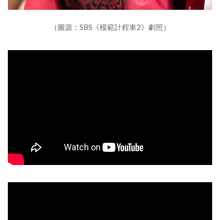
（圖源：SBS《模範計程車2》劇照）