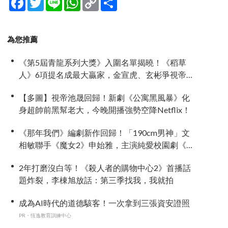
Link
享
為您推薦
《第5屆青龍系列大獎》入圍名單揭曉！《稻草
人》6項提名成最大贏家，金宣虎、玄彬爭視帝，
高胤禎、金高銀角逐視后！
【多圖】視帝池晟回歸！新劇《公寓黑風暴》化
身超帥前黑幫老大，今晚開播強勢空降Netflix！
《那年我們》編劇新作回歸！「190cm男神」文
相敏聯手《魔女2》申始雅，主演純愛校園劇《請
勿越牆》
2年打磨沒白等！《殺人者的購物中心2》首播話
題炸裂，李棟旭放話：第三季找我，我就拍
成為AI時代的道德駭客！一次拿到三張資安證照
PR・恆逸教育訓練中心