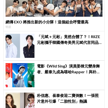
網傳 EXO 將推出新的小分隊！這個組合呼聲最高
明星
「元斌＋元彬」竟然合體了？！RIIZE
元彬攜手韓國傳奇美男元斌代言同品
牌，韓網瘋喊：兩個帥哥來了！
電影《Wild Sing》演員姜棟元變身舞
者、嚴泰九成為嘻哈Rapper！與朴智
賢共組三人團體6月3日上映
朴信惠、崔泰俊迎二寶倒數！一張照
片意外引爆「二胎性別」熱議