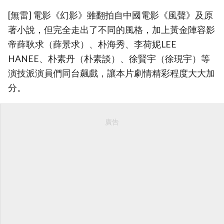
[無雷] 電影《幻影》雖翻拍自中國電影《風聲》及原
著小說，但完全走出了不同的風格，加上黃金陣容影
帝薛耿求（薛景求）、朴海秀、李荷妮LEE
HANEE、朴素丹（朴素談）、徐賢宇（徐現宇）等
演技派演員們同台飆戲，讓本片劇情精彩程度大大加
分。
廣告