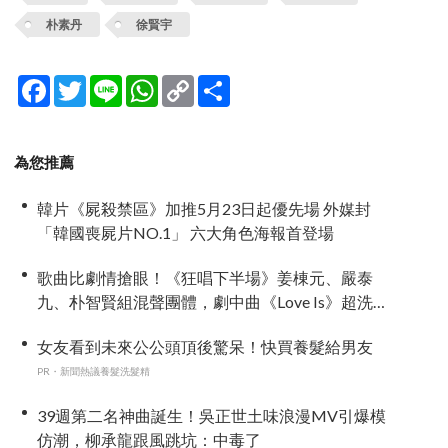
朴素丹
徐賢宇
Facebook
Twitter
Line
WhatsApp
Copy
分
Link
享
為您推薦
韓片《屍殺禁區》加推5月23日起優先場 外媒封
「韓國喪屍片NO.1」 六大角色海報首登場
歌曲比劇情搶眼！《狂唱下半場》姜棟元、嚴泰
九、朴智賢組混聲團體，劇中曲《Love Is》超洗
腦
女友看到未來公公頭頂後驚呆！快買養髮給男友
PR・新聞熱議養髮洗髮精
39週第二名神曲誕生！吳正世土味浪漫MV引爆模
仿潮，柳承龍跟風跳坑：中毒了