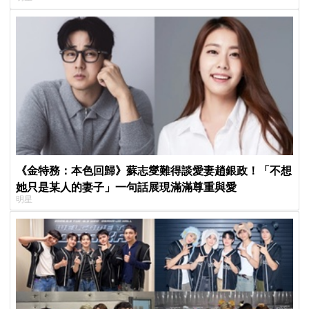
《金特務：本色回歸》蘇志燮難得談愛妻趙銀政！「不想
她只是某人的妻子」一句話展現滿滿尊重與愛
明星