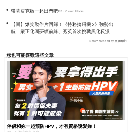
帶著皮克敏一起出門吧
PR・Pikmin Bloom
【圖】爆笑動作片回歸！《特務搞飛機 2》強勢出
航，嚴正化圓夢續前緣、秀英首次挑戰黑化反派
Recommended by
您也可能喜歡這些文章
伴侶和妳一起預防HPV，才有資格說愛妳！