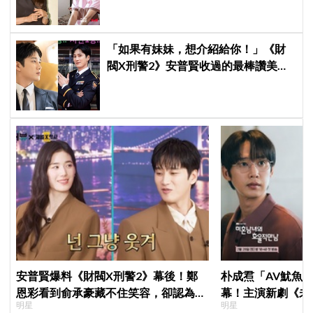
「如果有妹妹，想介紹給你！」《財
閥X刑警2》安普賢收過的最棒讚美，
連哥哥們都認證的好品格～
安普賢爆料《財閥X刑警2》幕後！鄭
朴成焄「AV魷魚
恩彩看到俞承豪藏不住笑容，卻認為安
幕！主演新劇《未
明星
明星
普賢只是「搞笑男」
首度談復出心情：