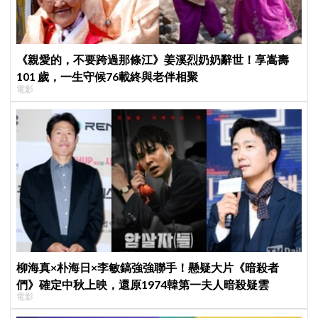
《親愛的，不要跨過那條江》姜溪烈奶奶辭世！享嵩壽
101 歲，一生守候76載終與老伴相聚
電影
柳海真×朴海日×李敏鎬強強聯手！懸疑大片《暗殺者
們》確定中秋上映，還原1974韓第一夫人暗殺疑雲
電影