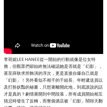
李荷妮LEE HANEE從一開始的行動就像是位女特
務，但觀眾們卻始終無法確認她是否就是「幻影」，
甚至薛耿求所飾演的淳次，更是直接自爆自己就是
「幻影」！另外看似不相干的千組長、年輕遞送員以
及打扮妖豔的秘書，只想著離開此地，到底誰說的話
才是真的？劇情展開到中間段落，所有成員開始相互
猜忌時發生了反轉，而整個酒店被「幻影」鬧得天翻