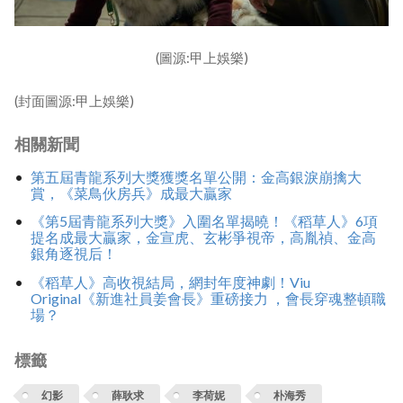
(圖源:甲上娛樂)
(封面圖源:甲上娛樂)
相關新聞
第五屆青龍系列大獎獲獎名單公開：金高銀淚崩擒大
賞，《菜鳥伙房兵》成最大贏家
《第5屆青龍系列大獎》入圍名單揭曉！《稻草人》6項
提名成最大贏家，金宣虎、玄彬爭視帝，高胤禎、金高
銀角逐視后！
《稻草人》高收視結局，網封年度神劇！Viu
Original《新進社員姜會長》重磅接力 ，會長穿魂整頓職
場？
標籤
幻影
薛耿求
李荷妮
朴海秀