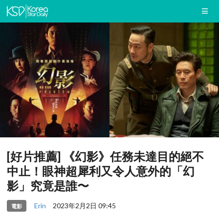
[好片推薦] 《幻影》任務未達目的絕不
中止！眼神超犀利又令人意外的「幻
影」究竟是誰〜
Erin
2023年2月2日 09:45
電影