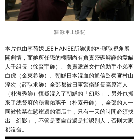
(圖源:甲上娛樂)
本片也由李荷妮LEE HANEE所飾演的朴瑳耿視角展
開劇情，而她所任職的機關尚有負責密碼解譯的愛貓
人千組長（徐賢宇飾）、負責遞送文件的助手小弟李
白虎（金東希飾）、朝鮮日本混血的通信監察官村山
淳次（薛耿求飾）全部都被日軍警衛隊長高原海人
（朴海秀飾）懷疑混入了朝鮮的「幻影」，另外也抓
來了總督府的秘書佑璃子（朴素丹飾），全部的人一
同被軟禁在懸崖邊的酒店中，只有一天的時間必須找
出「幻影」，不管是要自首還是指認別人，否則大家
都沒命。