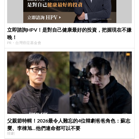
立即諮詢HPV！是對自己健康最好的投資，把握現在不嫌
晚！
PR・台灣癌症基金會
父親節特輯！2026最令人難忘的4位韓劇爸爸角色：蘇志
燮、李棟旭...他們連命都可以不要
韓劇