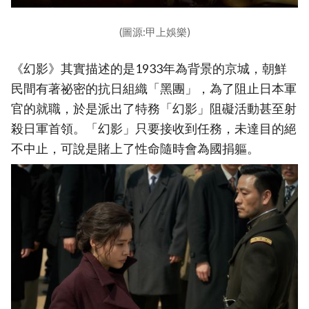
(圖源:甲上娛樂)
《幻影》其實描述的是1933年為背景的京城，朝鮮
民間有著祕密的抗日組織「黑團」，為了阻止日本軍
官的就職，於是派出了特務「幻影」阻礙活動甚至射
殺日軍首領。「幻影」只要接收到任務，未達目的絕
不中止，可說是賭上了性命隨時會為國捐軀。