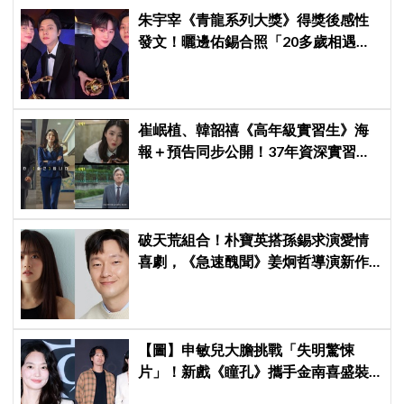
朱宇宰《青龍系列大獎》得獎後感性
發文！曬邊佑錫合照「20多歲相遇，
如今一起站上頒獎舞台」
崔岷植、韓韶禧《高年級實習生》海
報＋預告同步公開！37年資深實習生
遇上美女CEO
破天荒組合！朴寶英搭孫錫求演愛情
喜劇，《急速醜聞》姜炯哲導演新作
卡司曝光
【圖】申敏兒大膽挑戰「失明驚悚
片」！新戲《瞳孔》攜手金南喜盛裝
亮相，一人分飾兩角「眼技」炸裂