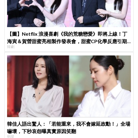
【圖】Netflix 浪漫喜劇《我的荒糖戀愛》即將上線！丁
海寅＆賀營甜蜜亮相製作發表會，甜蜜CP化學反應引期
韓劇
待
韓佳人語出驚人：「若能重來，我不會嫁延政勳！」全場
嚇壞，下秒哀怨曝真實原因笑翻
明星