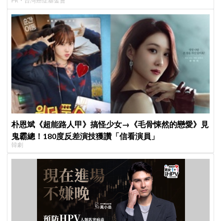
PR・台灣癌症基金會
朴恩斌《超能路人甲》搞怪少女→《毛骨悚然的戀愛》見
鬼霸總！180度反差演技獲讚「信看演員」
韓劇