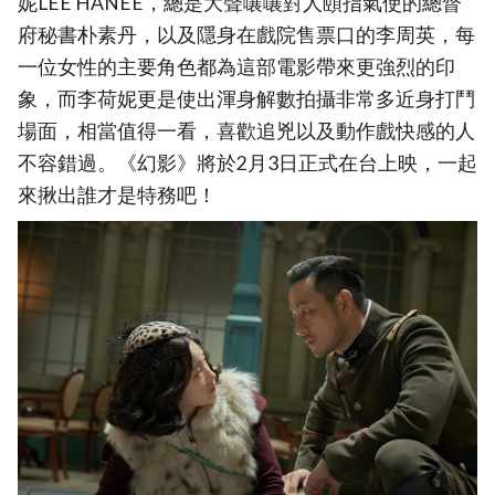
妮LEE HANEE，總是大聲嚷嚷對人頤指氣使的總督
府秘書朴素丹，以及隱身在戲院售票口的李周英，每
一位女性的主要角色都為這部電影帶來更強烈的印
象，而李荷妮更是使出渾身解數拍攝非常多近身打鬥
場面，相當值得一看，喜歡追兇以及動作戲快感的人
不容錯過。《幻影》將於2月3日正式在台上映，一起
來揪出誰才是特務吧！