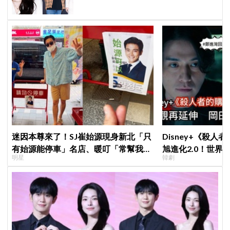
迷因本尊來了！SJ崔始源現身新北「只
Disney+《殺人
有始源能停車」名店、暖叮「常幫我換
旭進化2.0！世界
明星
韓劇
照片」，店家尖叫合照網笑翻：這輩子
登場竟殺了「他」
不能脫粉了