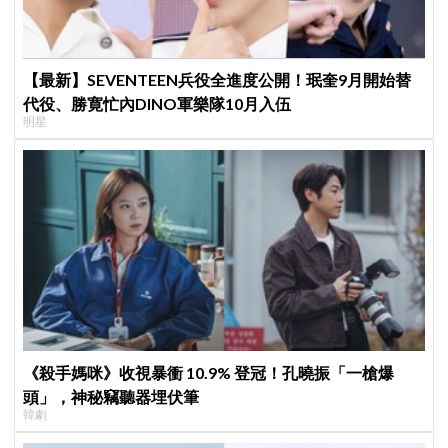
【最新】SEVENTEEN兵役全進度公開！珉奎9月開始替
代役、勝寛忙內DINO軍樂隊10月入伍
明星
《殺手媽咪》收視暴衝 10.9% 登冠！孔曉振「一槍爆
頭」，神秘竊聽器埋伏筆
韓劇