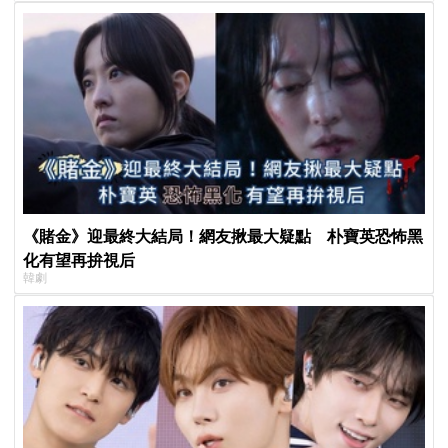
喊：可以出賣靈魂
《賭金》迎最終大結局！網友揪最大疑點 朴寶英恐怖黑
化有望再拚視后
韓劇