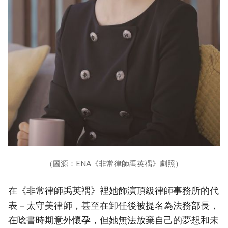
（圖源：ENA《非常律師禹英禑》劇照）
在《非常律師禹英禑》裡她飾演頂級律師事務所的代
表－太守美律師，甚至在卸任後被提名為法務部長，
在唸書時期意外懷孕，但她無法放棄自己的夢想和未