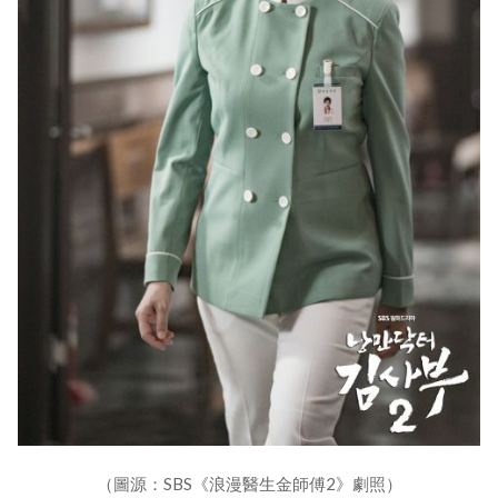
（圖源：SBS《浪漫醫生金師傅2》劇照）