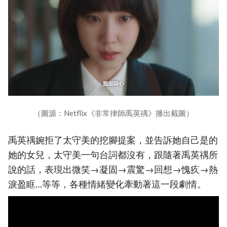
（圖源：Netflix《非常律師禹英禑》播出截圖）
禹英禑婉拒了太守美的挖腳提案，並告訴她自己是的
她的女兒，太守美一句台詞都沒有，跟隨著禹英禑所
說的話，表現出微笑→凝固→震驚→回想→愧疚→熱
淚盈眶…等等，各種情緒變化牽動著這一段劇情。