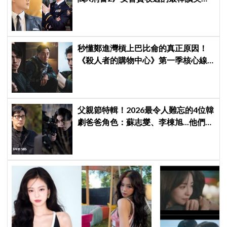
連哥哥們都認證的好品格～
秒懂鄭進灣槓上巴比侖的真正原因！
《殺人者的購物中心》第一季核心線
索快速複習
父親節特輯！2026最令人難忘的4位韓
劇爸爸角色：蘇志燮、李棟旭...他們連
命都可以不要