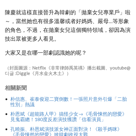
陳慶就這樣直接晉升為韓劇的「拋棄女兒專業戶」啦
～，當然她也有很多溫馨或者好媽媽、嚴母…等形象
的角色，不過，在拋棄女兒這個獨特領域，卻因為演
技出眾被更多人看見。
大家又是在哪一部劇認識她的呢？
（封面圖源：Netflix《非常律師禹英禑》播出截圖、youtube@
디글 :Diggle《月水金火木土》）
相關新聞
朴信惠、崔泰俊迎二寶倒數！一張照片意外引爆「二胎
性別」熱議
朴恩斌《超能路人甲》搞怪少女→《毛骨悚然的戀愛》
見鬼霸總！180度反差演技獲讚「信看演員」
孔曉振、朴恩斌演技派女神正面對決！《殺手媽咪》
《毛骨悚然的戀愛》掀韓劇收視大戰