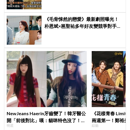
《毛骨悚然的戀愛》最新劇照曝光！
朴恩斌×邕聖祐多年好友變競爭對手，
微妙情感拉扯引期待
NewJeans Haerin牙齒變了！韓牙醫公
《花樣青春 Limite
開「前後對比」嘆：貓咪特色沒了！粉
兩週第一！鄭裕美
明星
綜藝
絲超崩潰
笑料不斷，崔宇植