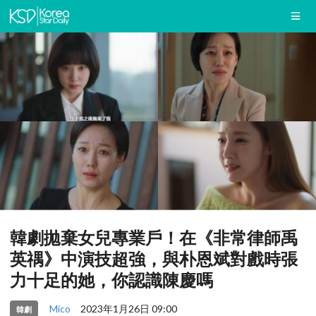
韓劇拋棄女兒專業戶！在《非常律師禹
英禑》中演技超強，與朴恩斌對戲時張
力十足的她，你認識陳慶嗎
Mico
2023年1月26日 09:00
韓劇