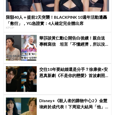
限額40人＋提前2天突襲！BLACKPINK 10週年活動遭轟
「敷衍」，YG急證實：4人確定完全體出席
KPOP
華莎談黃仁勳公開告白後續！親自送
專輯寫信 坦言「不懂經濟，所以沒
認出來」
交往10年要結婚還是分手？徐康俊×安
恩真新劇《不是你的戀愛》首波劇照
曝光，9月12日首播引期待
Disney+《殺人者的購物中心2 》金慧
埈終於成代表！下周迎大結局「他」
出現成最大伏筆