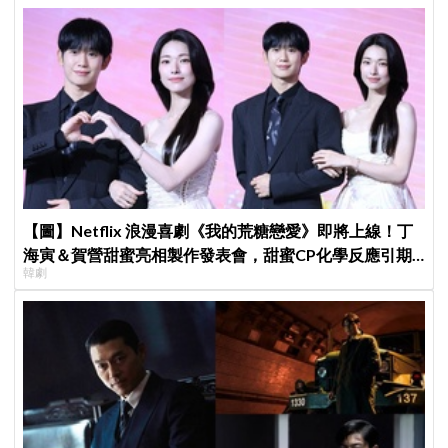
【圖】Netflix 浪漫喜劇《我的荒糖戀愛》即將上線！丁
海寅＆賀營甜蜜亮相製作發表會，甜蜜CP化學反應引期
韓劇
待