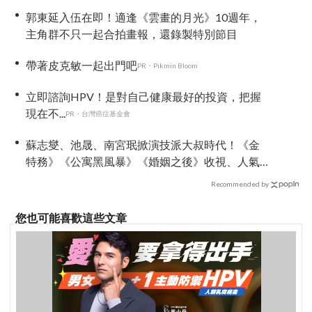
期待了！
郭東延入伍在即！適逢《雲畫的月光》10週年，
主角群不只一起合拍畫報，還錄製特別節目
帶著皮克敏一起出門吧
PR・Pikmin Bloom
立即諮詢HPV！是對自己健康最好的投資，把握
現在不...
PR・台灣癌症基金會
蘇志燮、池晟、南宮珉掀演技派大叔時代！《金
特務》《公寓黑風暴》《婚姻之後》收視、人氣
雙爆發
Recommended by
您也可能喜歡這些文章