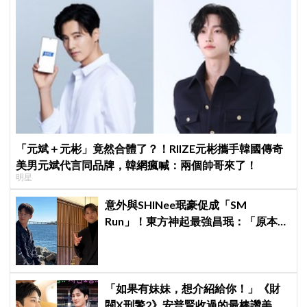
「元斌＋元彬」竟然合體了？！RIIZE元彬攜手韓國傳奇
美男元斌代言同品牌，韓網瘋喊：兩個帥哥來了！
明星
意外與SHINee珉豪促成「SM
Run」！東方神起最強昌珉：「原本想
見好就收的」
「如果有妹妹，想介紹給你！」《財
閥X刑警2》安普賢收過的最棒讚美，