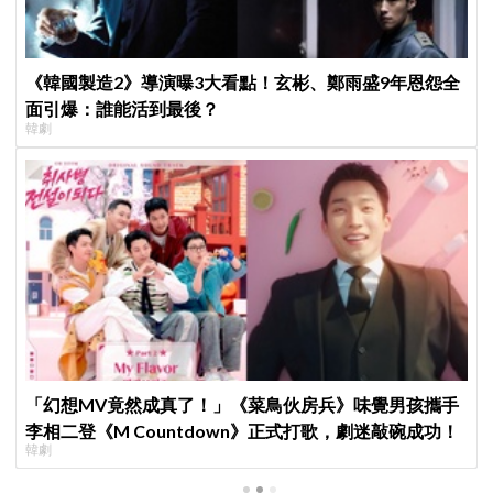
《韓國製造2》導演曝3大看點！玄彬、鄭雨盛9年恩怨全
面引爆：誰能活到最後？
韓劇
「幻想MV竟然成真了！」《菜鳥伙房兵》味覺男孩攜手
李相二登《M Countdown》正式打歌，劇迷敲碗成功！
韓劇