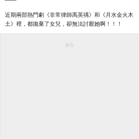
近期兩部熱門劇《非常律師禹英禑》和《月水金火木
土》裡，都拋棄了女兒，卻無法討厭她啊！！！
廣告