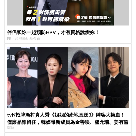
伴侶和妳一起預防HPV，才有資格說愛妳！
PR・台灣癌症基金會
tvN招牌漁村真人秀《姐姐的產地直送3》陣容大換血！
僅廉晶雅留任，韓媒曝新成員為金善映、盧允瑞、姜有皙
綜藝