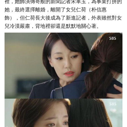
裡，她飾演傳奇般的新聞記者宋車玉，為事業打拼的
她，最終選擇離婚，離開了女兒仁荷（朴信惠
飾），但仁荷長大後成為了新進記者，外表雖然對女
兒冷漠嚴肅，背地裡卻還是默默地關心著。