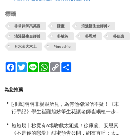
標籤
非常律師禹英禑
陳慶
浪漫醫生金師傅2
浪漫醫生金師傅
朴敏英
朴恩斌
朴信惠
月水金火木土
Pinocchio
Facebook
Twitter
Line
WhatsApp
Copy
分
Link
享
為您推薦
[推薦]明明非親眼所見，為何他卻深信不疑！《末
行手記》學生崔顯旭妙筆生花讓老師崔岷植一步
步深陷
短短幾十秒竟有6場吻戲太犯規！徐康俊、安恩真
《不是你的戀愛》甜蜜預告公開，網友直呼：太