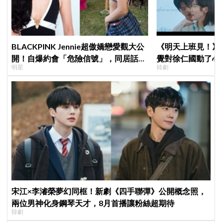
BLACKPINK Jennie超傲嬌戀愛觀大公
《明天上班見！》
開！自爆約會「危險信號」，同居話題
覺對徐仁國動了心
明星
韓劇
曖昧喊卡留懸念
心好慌
宋江×李濬榮夢幻同框！新劇《四手聯彈》公開概念照，
兩位男神化身鋼琴天才，8月首播讓粉絲超期待
韓劇