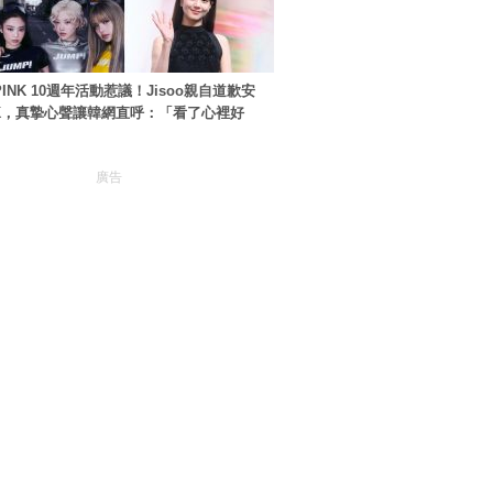
PINK 10週年活動惹議！Jisoo親自道歉安
NK，真摯心聲讓韓網直呼：「看了心裡好
廣告