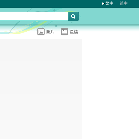
繁中
简中
圖片
星檔