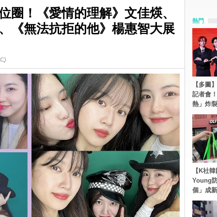
位圈！《愛情的理解》文佳煐、
熱門
、《無法抗拒的他》楊惠智大展
【多圖】S
記者會
熱」炸
【K社韓
Youn
個」成