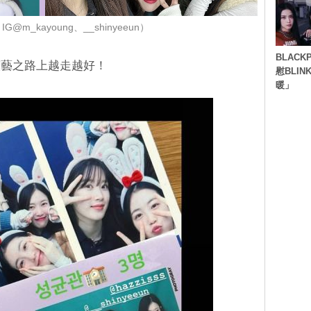
@m_kayoung、__shinyeeun）
BLACK
演藝之路上越走越好！
慰BLI
暖」