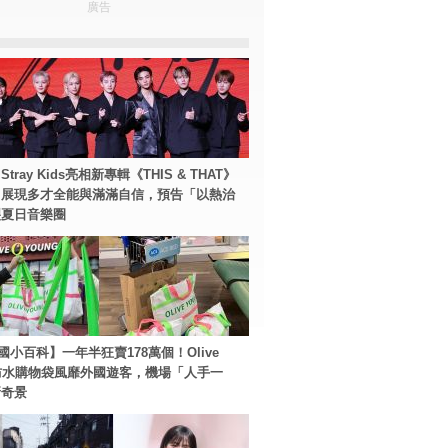
廣告
tray Kids亮相新專輯《THIS & THAT》
！展現多才全能與滿滿自信，預告「以熱治
裂夏日音樂圈
國小百科】一年半狂賣178萬個！Olive
g防水購物袋風靡外國遊客，機場「人手一
新奇景