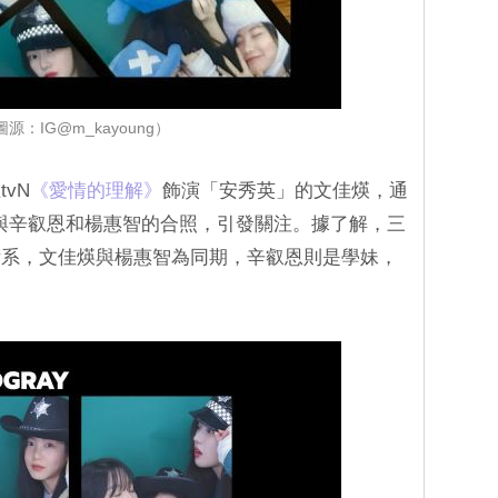
圖源：IG@m_kayoung）
vN
‎《愛情的理解》‎
飾演「安秀英」的文佳煐，通
態分享與辛叡恩和楊惠智的合照，引發關注。據了解，三
術系，文佳煐與楊惠智為同期，辛叡恩則是學妹，