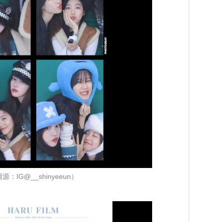
源：IG@__shinyeeun）