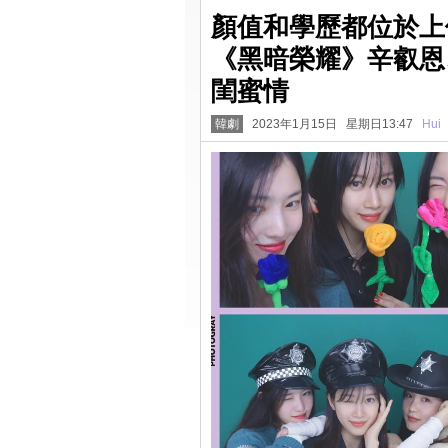
顏值和學歷都位於上
《黑暗榮耀》辛叡恩
閨蜜情
韓劇
2023年1月15日 星期日13:47
Hui