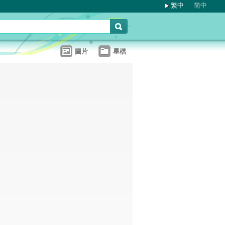
繁中
简中
圖片
星檔