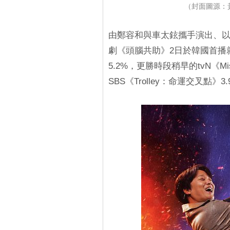
（封面圖源：
由鄭容和與車太鉉攜手演出、以腦
劇《頭腦共助》2日於韓國首播
5.2%，更勝時段稍早的tvN《Mi
SBS《Trolley：命運交叉點》3