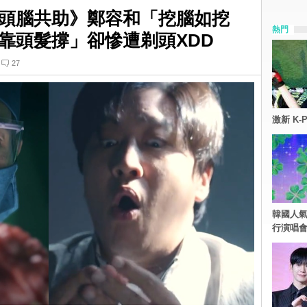
頭腦共助》鄭容和「挖腦如挖
熱門
靠頭髮撐」卻慘遭剃頭XDD
27
激新 K-
韓國人氣
行演唱