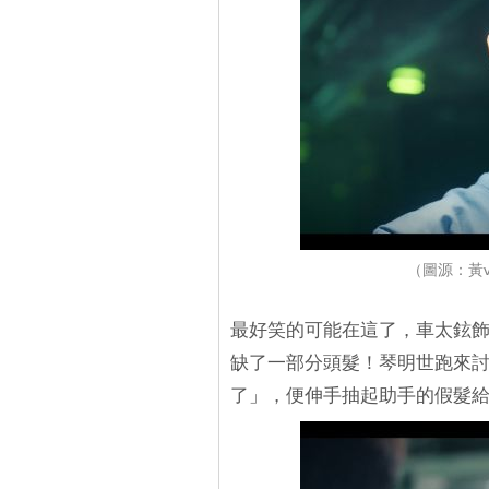
（圖源：黃
最好笑的可能在這了，車太鉉
缺了一部分頭髮！琴明世跑來
了」，便伸手抽起助手的假髮給