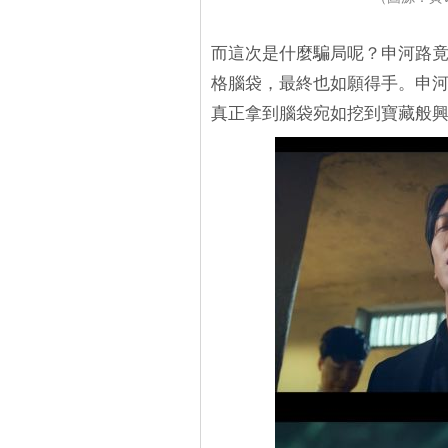
而這次是什麼騙局呢？申河路
格腦袋，最終也如願得手。申
真正拿到腦袋宛如挖到寶藏般