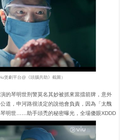
viu煲劇平台@《頭腦共助》截圖）
飾演的琴明世刑警莫名其妙被抓來當擋箭牌，意外
討公道，申河路很淡定的說他會負責，因為「太醜
琴明世……助手頭禿的秘密曝光，全場傻眼XDDD