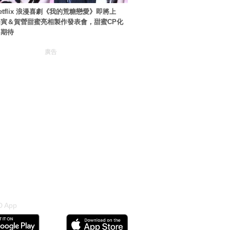
etflix 浪漫喜劇《我的荒糖戀愛》即將上
寅＆賀營甜蜜亮相製作發表會，甜蜜CP化
引期待
廣告
 App