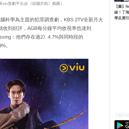
黃viu煲劇平台@《頭腦共助》截圖）
【圖】N
線！丁海
學反應
科學為主題的犯罪調查劇，KBS 2TV全新月火
就收到好評，AGB每分鐘平均收視率也達到
ssing：他們存在過2》4.7%與同時段的
.9%。
下載KSD