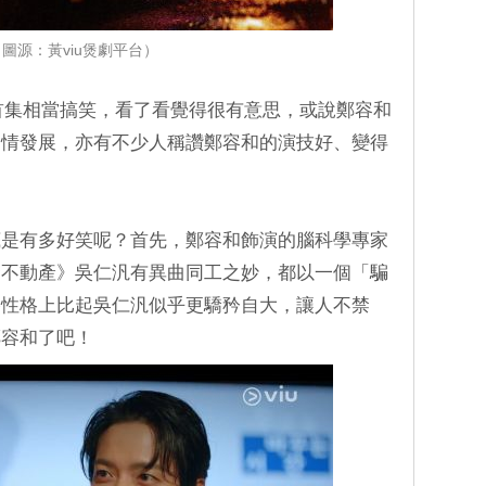
圖源：黃viu煲劇平台）
評論首集相當搞笑，看了看覺得很有意思，或說鄭容和
劇情發展，亦有不少人稱讚鄭容和的演技好、變得
底是有多好笑呢？首先，鄭容和飾演的腦科學專家
發不動產》吳仁汎有異曲同工之妙，都以一個「騙
路性格上比起吳仁汎似乎更驕矜自大，讓人不禁
鄭容和了吧！