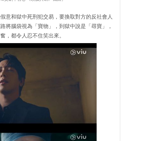
竟假意和獄中死刑犯交易，要換取對方的反社會人
河路將腦袋視為「寶物」，到獄中說是「尋寶」，
興奮，都令人忍不住笑出來。