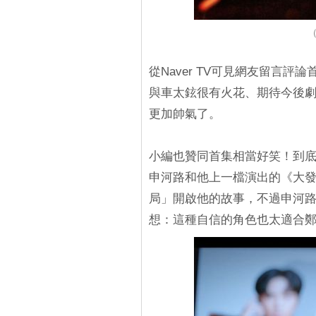
（
從Naver TV可見網友留言
與車太鉉很有火花、期待今後
更加帥氣了。
小編也贊同首集相當好笑！到
申河路和他上一檔演出的《大
局」開啟他的故事，不過申河
想：這種自信的角色也太適合