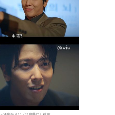
viu煲劇平台@《頭腦共助》截圖）