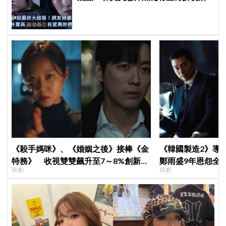
《殺手媽咪》、《婚姻之後》接棒《金
《韓國製造2》導
特務》 收視雙雙飆升至7～8%創新
鄭雨盛9年恩怨全
韓劇
韓劇
高！
後？