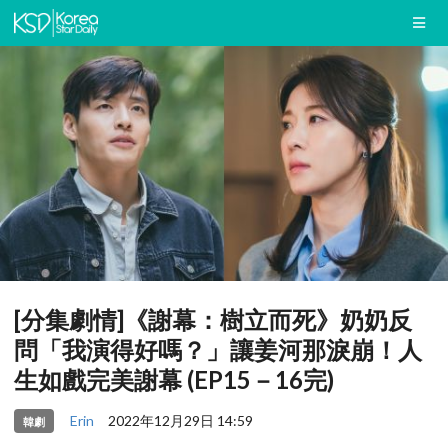
[分集劇情]《謝幕：樹立而死》奶奶反
問「我演得好嗎？」讓姜河那淚崩！人
生如戲完美謝幕 (EP15－16完)
Erin
2022年12月29日 14:59
韓劇