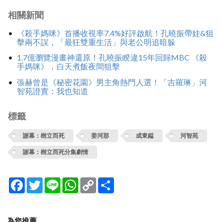
相關新聞
《殺手媽咪》首播收視率7.4%好評啟航！孔曉振帶娃&狙
擊兩不誤，「最狂雙重生活」與老公明追暗躲
1.7億瀏覽漫畫神還原！孔曉振睽違15年回歸MBC 《殺
手媽咪》，白天煮飯夜間狙擊
張赫曾是《秘密花園》男主角熱門人選！「吉羅琳」河
智苑證實：我也知道
標籤
謝幕：樹立而死
姜河那
成東鎰
河智苑
謝幕：樹立而死分集劇情
Facebook
Twitter
Line
WhatsApp
Copy
分
Link
享
為您推薦