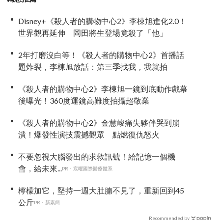
Disney+《殺人者的購物中心2》李棟旭進化2.0！
世界觀再延伸 岡田將生登場竟殺了「他」
2年打磨沒白等！《殺人者的購物中心2》首播話
題炸裂，李棟旭放話：第三季找我，我就拍
《殺人者的購物中心2》李棟旭一鏡到底動作戲幕
後曝光！360度運鏡高難度拍攝超敬業
《殺人者的購物中心2》金慧峻痛失夥伴哭到崩
潰！爆發性演技震撼觀眾 點燃復仇怒火
不要忽視大腦發出的求救訊號！給記憶一個機
會，給未來...
PR・宸曜國際醫療體系
檸檬加它，堅持一週大肚腩不見了，重新回到45
公斤
PR・新素簡
Recommended by