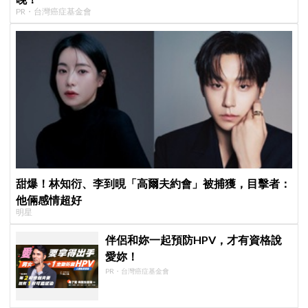
PR・台灣癌症基金會
甜爆！林知衍、李到晛「高爾夫約會」被捕獲，目擊者：
他倆感情超好
明星
伴侶和妳一起預防HPV，才有資格說
愛妳！
PR・台灣癌症基金會