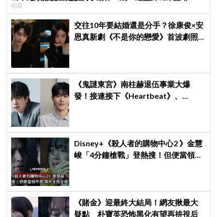
明星
交往10年要結婚還是分手？徐康俊×安
恩真新劇《不是你的戀愛》首波劇照
曝光，9月12日首播引期待
《鬼謎東宮》南柱赫退伍事業大爆
發！接連接下《Heartbeat》、
《CODE》兩部新劇，浪漫喜劇與犯
罪懸疑一手包辦
Disney+《殺人者的購物中心2 》金慧
峻「4分鐘槍戰」登熱搜！但便當領不
完兩大主角全掛了⋯
《賭金》迎最終大結局！網友揪最大
疑點 朴寶英恐怖黑化有望再拚視后