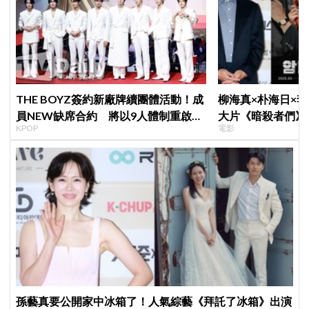
THE BOYZ簽約新廠牌續團體活動！成
柳海真×朴海日×
員NEW缺席合約 將以9人體制重啟新
大片《暗殺者們》
KPOP
電影
篇章
1974韓第一夫人
孫藝真要公開家中冰箱了！人氣綜藝《拜託了冰箱》出演