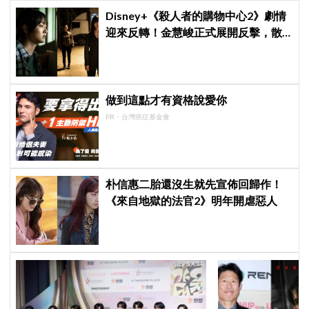
Disney+《殺人者的購物中心2》劇情
迎來反轉！金慧峻正式展開反擊，散
發「叔叔李棟旭」般強大氣場
做到這點才有資格說愛你
PR・台灣癌症基金會
朴信惠二胎還沒生就先宣佈回歸作！
《來自地獄的法官2》明年開虐惡人