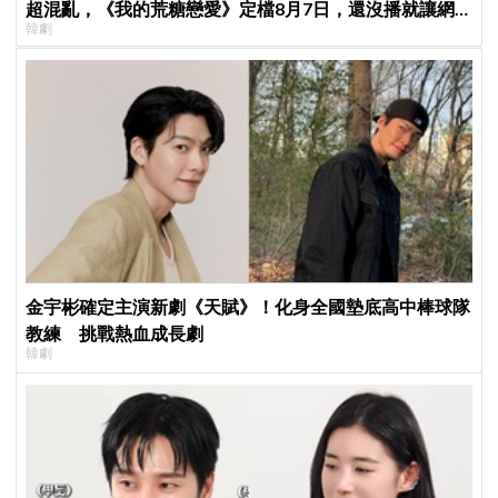
超混亂，《我的荒糖戀愛》定檔8月7日，還沒播就讓網
韓劇
友瘋猜結局
金宇彬確定主演新劇《天賦》！化身全國墊底高中棒球隊
教練 挑戰熱血成長劇
韓劇