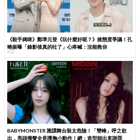
《殺手媽咪》鄭準元登《玩什麼好呢？》掀態度爭議！孔
曉振曝「錄影後真的吐了」心疼喊：沒能救你
明星
BABYMONSTER 雅譞舞台裝太危險！「雙峰」呼之欲
出，甩頭撥髮全是護胸小動作！網：造型師出來謝罪