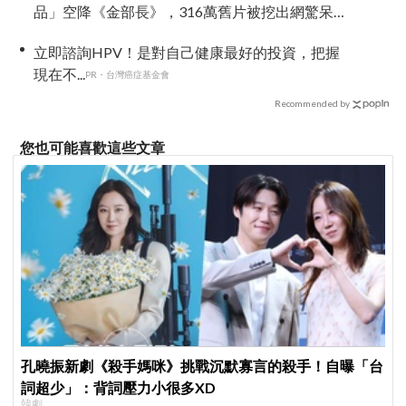
品」空降《金部長》，316萬舊片被挖出網驚呆：
星味藏不住！
立即諮詢HPV！是對自己健康最好的投資，把握
現在不...
PR・台灣癌症基金會
Recommended by
您也可能喜歡這些文章
孔曉振新劇《殺手媽咪》挑戰沉默寡言的殺手！自曝「台
詞超少」：背詞壓力小很多XD
韓劇