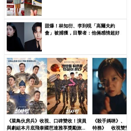
幫我換照片」，店家尖叫合照網笑
翻：這輩子不能脫粉了
甜爆！林知衍、李到晛「高爾夫約
會」被捕獲，目擊者：他倆感情超好
《菜鳥伙房兵》收視、口碑雙收！演員
《殺手媽咪》、《
與劇組本月底飛泰國芭達雅享獎勵旅
特務》 收視雙雙