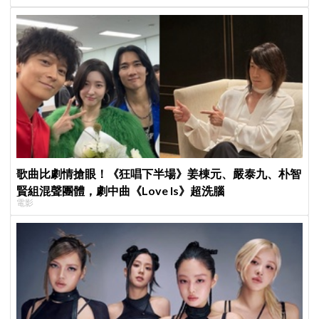
歌曲比劇情搶眼！《狂唱下半場》姜棟元、嚴泰九、朴智
賢組混聲團體，劇中曲《Love Is》超洗腦
電影