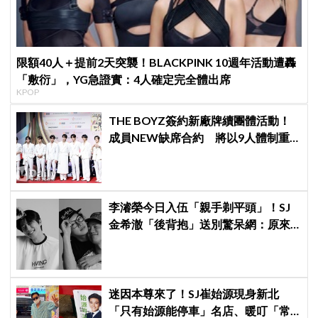
限額40人＋提前2天突襲！BLACKPINK 10週年活動遭轟
「敷衍」，YG急證實：4人確定完全體出席
KPOP
THE BOYZ簽約新廠牌續團體活動！
成員NEW缺席合約 將以9人體制重
啟新篇章
李濬榮今日入伍「親手剃平頭」！SJ
金希澈「後背抱」送別驚呆網：原來
兩人這麼熟？！
迷因本尊來了！SJ崔始源現身新北
「只有始源能停車」名店、暖叮「常