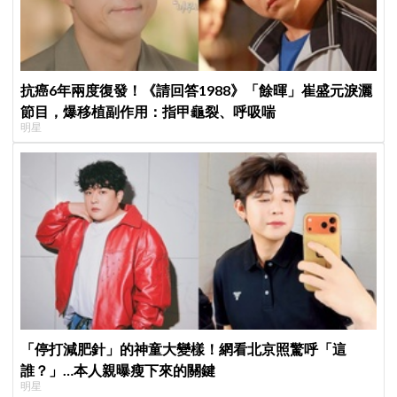
抗癌6年兩度復發！《請回答1988》「餘暉」崔盛元淚灑
節目，爆移植副作用：指甲龜裂、呼吸喘
明星
「停打減肥針」的神童大變樣！網看北京照驚呼「這
誰？」…本人親曝瘦下來的關鍵
明星