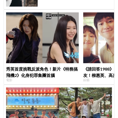
秀英首度挑戰反派角色！新片《特務搞
《請回答1988》
飛機2》化身犯罪集團首腦
友！柳惠英、高庚
電影
綜藝
告公開，暖心互動