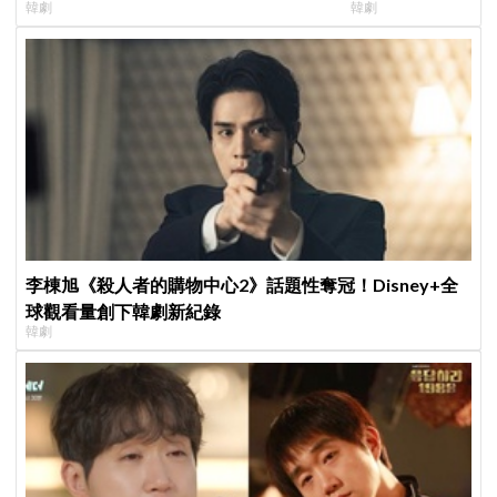
韓劇
韓劇
行，慶祝亮眼成績
高！
李棟旭《殺人者的購物中心2》話題性奪冠！Disney+全
球觀看量創下韓劇新紀錄
韓劇