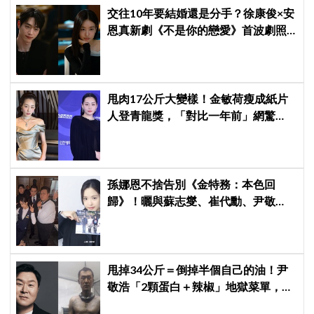
交往10年要結婚還是分手？徐康俊×安
恩真新劇《不是你的戀愛》首波劇照
曝光，9月12日首播引期待
甩肉17公斤大變樣！金敏荷瘦成紙片
人登青龍獎，「對比一年前」網驚
呆：以為不同人
孫娜恩不捨告別《金特務：本色回
歸》！曬與蘇志燮、崔代勳、尹敬
浩、朱相昱暖心合照，感謝劇組與粉
絲陪伴
甩掉34公斤＝倒掉半個自己的油！尹
敬浩「2顆蛋白＋辣椒」地獄菜單，你
敢抄嗎？