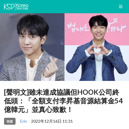
[聲明文]雖未達成協議但HOOK公司終
低頭：「全額支付李昇基音源結算金54
億韓元」並真心致歉！
Erin
2022年12月16日 11:31
明星