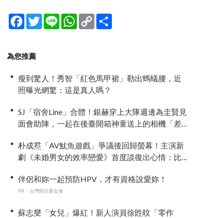
Facebook
Twitter
Line
WhatsApp
Copy
分
Link
享
為您推薦
瘦到驚人！秀智「紅色馬甲裙」勒出螞蟻腰，近
照曝光網驚：這是真人嗎？
SJ「宿舍Line」合體！銀赫穿上大隊週邊為圭賢見
面會助陣，一起在後臺開箱神童送上的相機「差
點閃瞎眼」
朴成焄「AV魷魚遊戲」爭議後回歸螢幕！主演新
劇《未婚男女的效率戀愛》首度談復出心情：比
以往更謹慎
伴侶和妳一起預防HPV，才有資格說愛妳！
PR・台灣癌症基金會
蘇志燮「女兒」爆紅！新人演員徐貹旼「零作