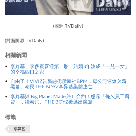
(圖源:TVDaily)
(封面圖源:TVDaily)
相關新聞
李昇基、李多寅喜迎第二胎！結婚3年湊成「一兒一女」
的幸福四口之家
自由了！VIVIZ告贏惡劣所屬社BPM，母公司連爆欠薪
黑幕、泰民THE BOYZ李昇基集體逃亡
李昇基與 Big Planet Made 終止合約！怒斥「拖欠員工薪
資」，繼泰民、THE BOYZ後逃出魔窟
標籤
李昇基