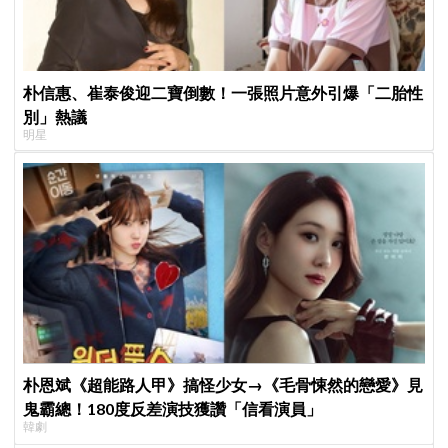
朴信惠、崔泰俊迎二寶倒數！一張照片意外引爆「二胎性
別」熱議
明星
朴恩斌《超能路人甲》搞怪少女→《毛骨悚然的戀愛》見
鬼霸總！180度反差演技獲讚「信看演員」
韓劇