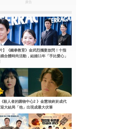
廣告
片】《鐵拳教育》金武烈攜妻放閃！十指
娥合體時尚活動，結婚11年「手比愛心」
爾
ey+《殺人者的購物中心2 》金慧埈終於成代
周迎大結局「他」出現成最大伏筆