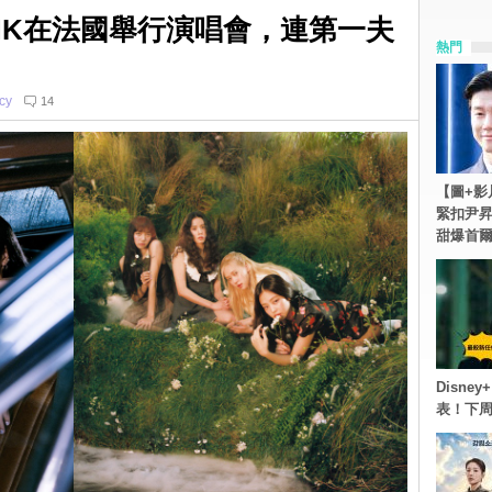
INK在法國舉行演唱會，連第一夫
熱門
cy
14
【圖+影
緊扣尹昇
甜爆首
Disn
表！下