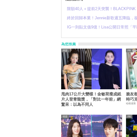
限額40人＋提前2天突襲！BLACKPI
終於回歸本業！Jennie新歌週五降
IG一則貼文值9億！Lisa公開日常照
為您推薦
明星
甩肉17公斤大變樣！金敏荷瘦成紙
脆友
片人登青龍獎，「對比一年前」網
時巧
哈根達斯
驚呆：以為不同人
明星