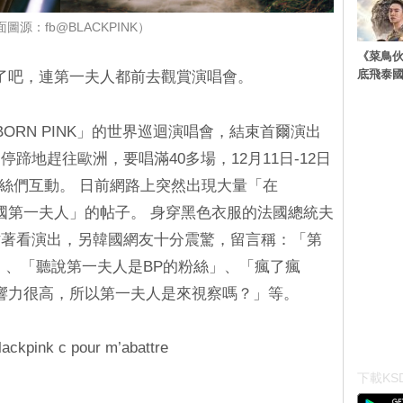
圖源：fb@BLACKPINK）
《菜鳥
底飛泰
太高了吧，連第一夫人都前去觀賞演唱會。
「BORN PINK」的世界巡迴演唱會，結束首爾演出
蹄地趕往歐洲，要唱滿40多場，12月11日-12日
與粉絲們互動。 日前網路上突然出現大量「在
了法國第一夫人」的帖子。 身穿黑色衣服的法國總統夫
站著看演出，另韓國網友十分震驚，留言稱：「第
」、「聽說第一夫人是BP的粉絲」、「瘋了瘋
尚影響力很高，所以第一夫人是來視察嗎？」等。
lackpink c pour m’abattre
下載KSD