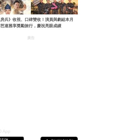
伙房兵》收視、口碑雙收！演員與劇組本月
國芭達雅享獎勵旅行，慶祝亮眼成績
廣告
 App