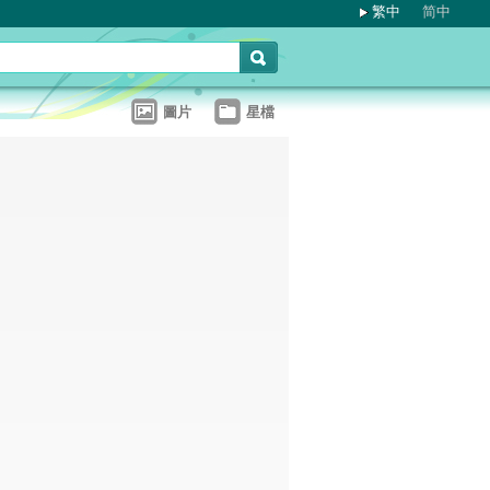
繁中
简中
圖片
星檔