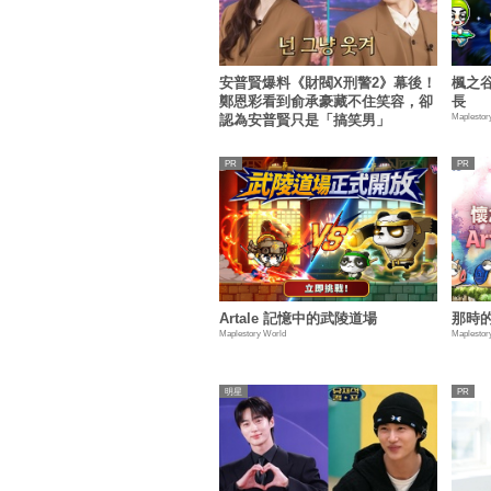
安普賢爆料《財閥X刑警2》幕後！
楓之谷
鄭恩彩看到俞承豪藏不住笑容，卻
長
Maplestor
認為安普賢只是「搞笑男」
Artale 記憶中的武陵道場
那時
Maplestory World
Maplestor
明星