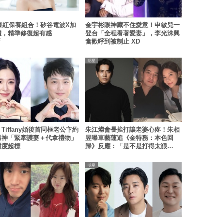
6爆紅保養組合！矽谷電波X加
金宇彬眼神藏不住愛意！申敏兒一
體，精準修復超有感
登台「全程看著愛妻」，李光洙興
X
奮歡呼到被制止 XD
明星
Tiffany婚後首同框老公卞約
朱江燦會長挨打讓老婆心疼！朱相
男神「緊牽護妻＋代拿禮物」
昱曝車藝蓮追《金特務：本色回
甜度超標
歸》反應：「是不是打得太狠
了？」
明星