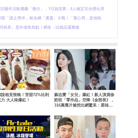
NK 10週年活動遭轟「敷衍」，YG急證實：4人確定完全體出席
臨，卻因「謎之男伴」掀全網「通靈」大戰！「愛心男」是他啦
「平民杯具」意外成焦焦點！網友：比精品還難搶
明星
都說相見恨晚！苦甜72%比利
蘇志燮「女兒」爆紅！新人演員徐
克力 大人味爆紅！
貹旼「零作品」空降《金部長》，
316萬舊片被挖出網驚呆：星味藏
不住！
明星