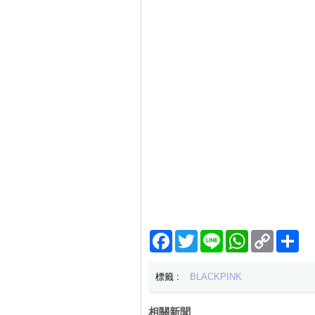
Facebook
Twitter
Line
WhatsApp
Copy
分
Link
享
標籤 :
BLACKPINK
相關新聞