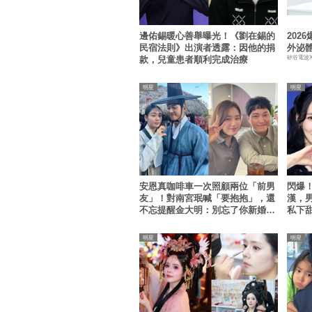
邊佑錫暖心善舉曝光！《劉在錫的
202
民宿法則》出演者透露：因他的捐
外泌
矽谷電波
款，兒童患者順利完成治療
明星
明星
安恩真咖啡車一次照顧兩位「前男
閃爆！
友」！對南宮珉喊「要抱抱」，還
漢，
不忘提醒金大明：別忘了你新婚
私下
XD
明星
明星