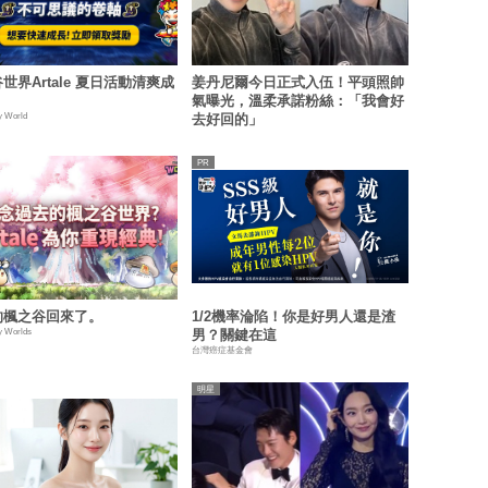
世界Artale 夏日活動清爽成
姜丹尼爾今日正式入伍！平頭照帥
氣曝光，溫柔承諾粉絲：「我會好
y World
去好回的」
的楓之谷回來了。
1/2機率淪陷！你是好男人還是渣
y Worlds
男？關鍵在這
台灣癌症基金會
明星