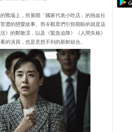
育的戰場上，所展開「國家代表小吃店」的熱血社
又苦澀的戀愛故事。而令觀眾們引頸期盼的就是這
生活》的鄭敬淏，以及《緊急迫降》《人間失格》
而看的演員，也是意想不到的新鮮組合。