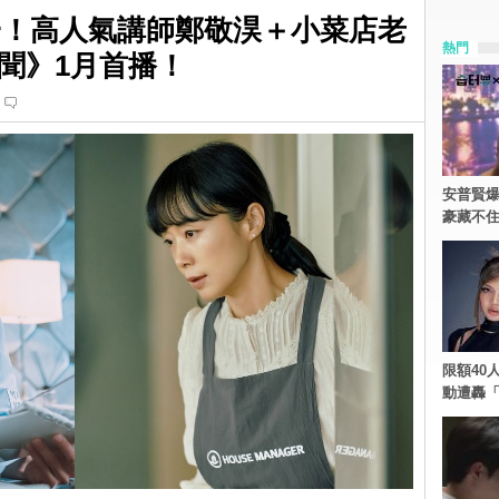
之一！高人氣講師鄭敬淏＋小菜店老
熱門
聞》1月首播！
安普賢爆
豪藏不
限額40人
動遭轟「