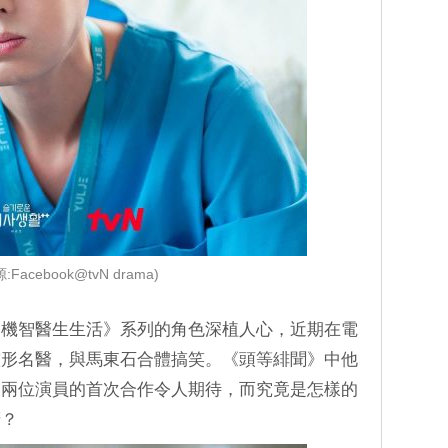
:Facebook@tvN drama)
《機智醫生生活》系列的角色深植人心，近期在電
整形名醫，與馬東石合體搞笑。《頭等緋聞》中他
，兩位演員的首次合作令人期待，而究竟是怎樣的
訝？