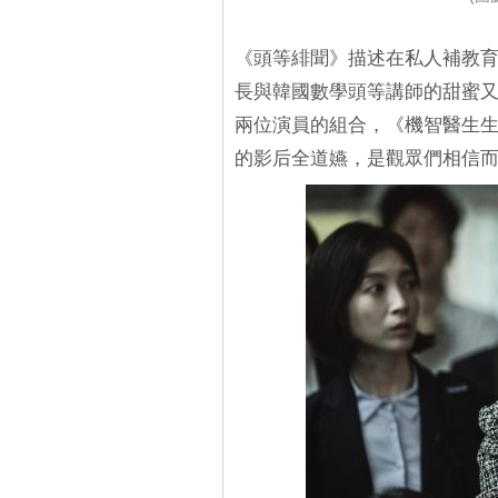
《頭等緋聞》描述在私人補教
長與韓國數學頭等講師的甜蜜
兩位演員的組合，《機智醫生
的影后全道嬿，是觀眾們相信