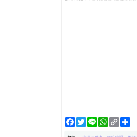
Facebook
Twitter
Line
WhatsApp
Copy
分
Link
享