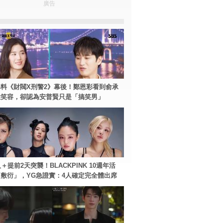
廣告
料《財閥X刑警2》幕後！鄭恩彩看到俞承
住笑容，卻認為安普賢只是「搞笑男」
＋提前2天突襲！BLACKPINK 10週年活
敷衍」，YG急證實：4人確定完全體出席