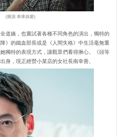
(圖源:車庫娛樂)
的全道嬿，也嘗試著各種不同角色的演出，獨特的
迫降》的鐵血部長或是《人間失格》中生活毫無重
到她獨特的表現方式，讓觀眾們看得揪心。《頭等
手出身，現正經營小菜店的女社長南幸善。