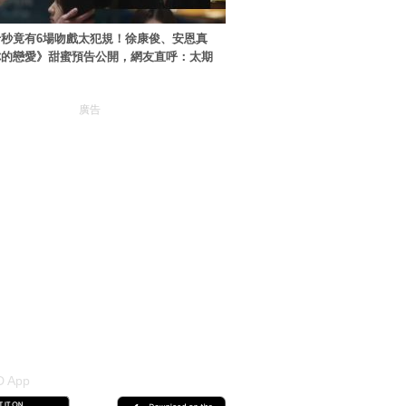
秒竟有6場吻戲太犯規！徐康俊、安恩真
你的戀愛》甜蜜預告公開，網友直呼：太期
廣告
 App