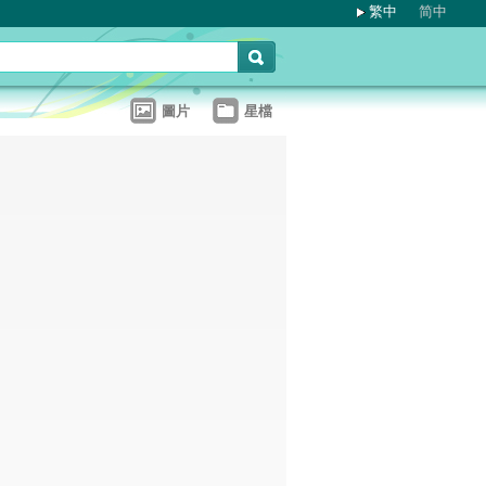
繁中
简中
圖片
星檔