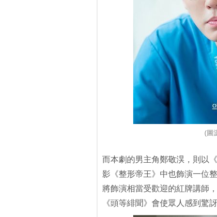
(圖源
而本劇的男主角鄭敬淏，則以
影《整形帝王》中也飾演一位
將飾演相當受歡迎的紅牌講師
《頭等緋聞》會使眾人感到驚