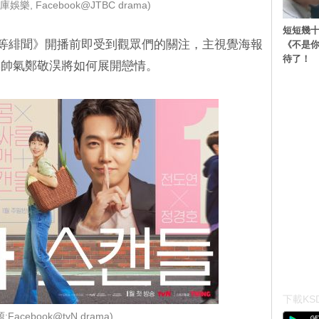
娛樂, Facebook@JTBC drama)
短短幾十
《頭等緋聞》開播前即受到觀眾們的關注，主視覺海報
《不是
待了！
與帥氣鄭敬淏將如何展開戀情。
下載KSD
:Facebook@tvN drama)