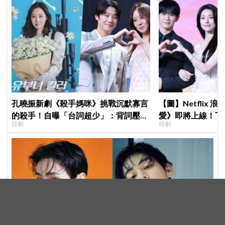
孔曉振新劇《殺手媽咪》挑戰沉默寡言
【圖】Netflix
的殺手！自曝「台詞超少」：背詞壓力
愛》即將上線！丁
韓劇
韓劇
小很多XD
製作發表會，甜蜜