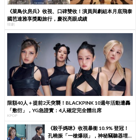
《菜鳥伙房兵》收視、口碑雙收！演員與劇組本月底飛泰
國芭達雅享獎勵旅行，慶祝亮眼成績
韓劇
限額40人＋提前2天突襲！BLACKPINK 10週年活動遭轟
「敷衍」，YG急證實：4人確定完全體出席
KPOP
《殺手媽咪》收視暴衝 10.9% 登冠！
孔曉振「一槍爆頭」，神秘竊聽器埋