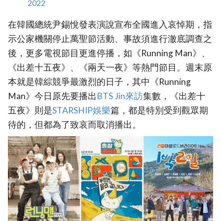
2022
在韓國總統尹錫悅發表演說宣布全國進入哀悼期，指
示公家機關停止萬聖節活動、事故須進行澈底調查之
後，更多電視節目更進停播，如《Running Man》、
《出差十五夜》、《兩天一夜》等熱門節目。週末原
本就是韓綜競爭最激烈的日子，其中《Running
Man》今日原先要播出
BTS Jin來訪
集數，《出差十
五夜》則是
‎STARSHIP娛樂‎
篇，都是特別受到觀眾期
待的，但都為了致哀而取消播出。