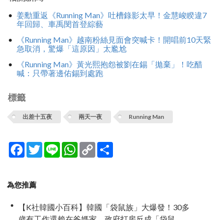
姜勳重返《Running Man》吐槽錄影太早！金慧峻睽違7
年回歸、車禹閔首登綜藝
《Running Man》越南粉絲見面會突喊卡！開唱前10天緊
急取消，驚爆「這原因」太尷尬
《Running Man》黃光熙抱怨被劉在錫「拋棄」！吃醋
喊：只帶著邊佑錫到處跑
標籤
出差十五夜
兩天一夜
Running Man
Facebook
Twitter
Line
WhatsApp
Copy
分
Link
享
為您推薦
【K社韓國小百科】韓國「袋鼠族」大爆發！30多
歲有工作還賴在爸媽家，政府打房反成「袋鼠