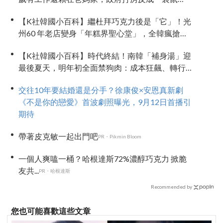
族」推手
【K社韓國小百科】繼杜拜巧克力後是「它」！光
州60 年老店變身「年糕界聖心堂」，全韓瘋搶的
「南瓜糯米糕」到底多厲害？
【K社韓國小百科】時代終結！南韓「補身湯」迎
最後夏天，明年初全面禁狗肉：成本狂飆、轉行
補助淪杯水車薪
交往10年要結婚還是分手？徐康俊×安恩真新劇
《不是你的戀愛》首波劇照曝光，9月12日首播引
期待
帶著皮克敏一起出門吧
PR・Pikmin Bloom
一個人爽嗑一桶？哈根達斯72%濃醇巧克力 掀脆
友共...
PR・哈根達斯
Recommended by
您也可能喜歡這些文章