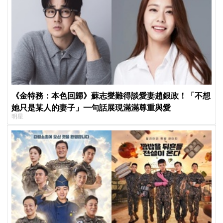
《金特務：本色回歸》蘇志燮難得談愛妻趙銀政！「不想
她只是某人的妻子」一句話展現滿滿尊重與愛
明星