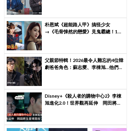
伏筆
朴恩斌《超能路人甲》搞怪少女
→《毛骨悚然的戀愛》見鬼霸總！180
度反差演技獲讚「信看演員」
父親節特輯！2026最令人難忘的4位韓
劇爸爸角色：蘇志燮、李棟旭...他們連
命都可以不要
Disney+《殺人者的購物中心2》李棟
旭進化2.0！世界觀再延伸 岡田將生
登場竟殺了「他」