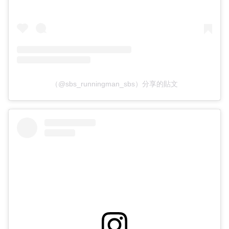
（@sbs_runningman_sbs）分享的貼文