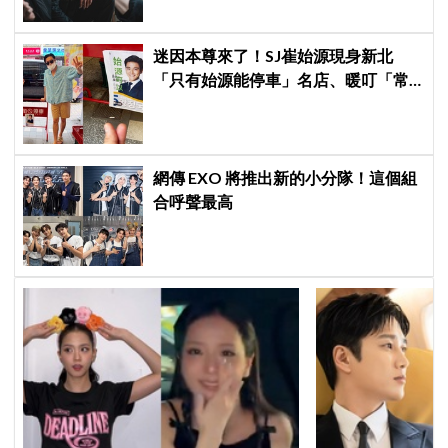
迷因本尊來了！SJ崔始源現身新北
「只有始源能停車」名店、暖叮「常
幫我換照片」，店家尖叫合照網笑
翻：這輩子不能脫粉了
網傳 EXO 將推出新的小分隊！這個組
合呼聲最高