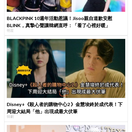
BLACKPINK 10週年活動惹議！Jisoo親自道歉安慰
BLINK，真摯心聲讓韓網直呼：「看了心裡好暖」
明星
Disney+《殺人者的購物中心2 》金慧埈終於成代表！下
周迎大結局「他」出現成最大伏筆
韓劇