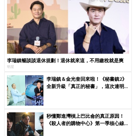
李瑞鎮暢談談退休規劃！退休就來這，不用繳稅就是爽
明星
李瑞鎮＆金光奎回來啦！《秘書鎮2》
全新升級「真正的秘書」，這次連明
星私生活都包辦！8月28日首播
秒懂鄭進灣槓上巴比侖的真正原因！
《殺人者的購物中心》第一季核心線
索快速複習