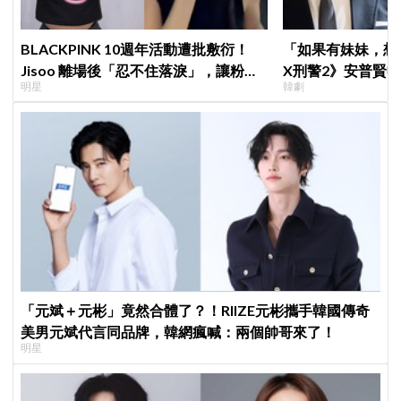
BLACKPINK 10週年活動遭批敷衍！
「如果有妹妹，想
Jisoo 離場後「忍不住落淚」，讓粉絲
X刑警2》安普賢
明星
韓劇
看了好心疼
哥哥們都認證的好
「元斌＋元彬」竟然合體了？！RIIZE元彬攜手韓國傳奇
美男元斌代言同品牌，韓網瘋喊：兩個帥哥來了！
明星