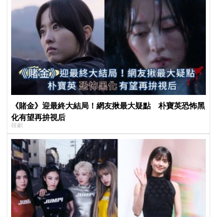
《賭金》迎最終大結局！網友揪最大疑點 朴寶英恐怖黑
化有望再拚視后
韓劇