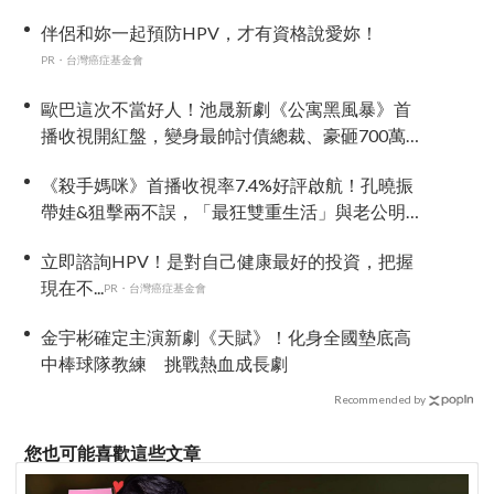
伴侶和妳一起預防HPV，才有資格說愛妳！
PR・台灣癌症基金會
歐巴這次不當好人！池晟新劇《公寓黑風暴》首
播收視開紅盤，變身最帥討債總裁、豪砸700萬娶
「假新娘」當眾激吻！
《殺手媽咪》首播收視率7.4%好評啟航！孔曉振
帶娃&狙擊兩不誤，「最狂雙重生活」與老公明追
暗躲
立即諮詢HPV！是對自己健康最好的投資，把握
現在不...
PR・台灣癌症基金會
金宇彬確定主演新劇《天賦》！化身全國墊底高
中棒球隊教練 挑戰熱血成長劇
Recommended by
您也可能喜歡這些文章