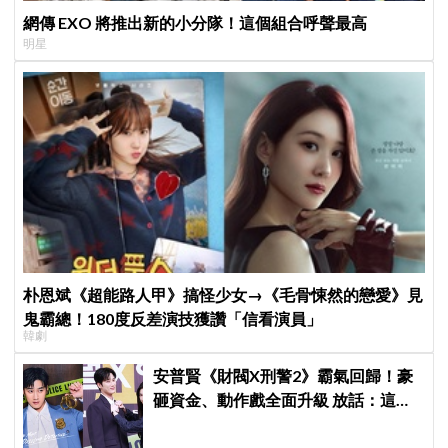
網傳 EXO 將推出新的小分隊！這個組合呼聲最高
明星
朴恩斌《超能路人甲》搞怪少女→《毛骨悚然的戀愛》見
鬼霸總！180度反差演技獲讚「信看演員」
韓劇
安普賢《財閥X刑警2》霸氣回歸！豪
砸資金、動作戲全面升級 放話：這次
要超越第一季