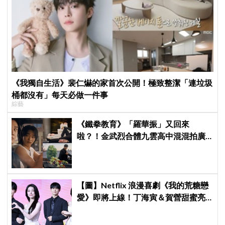
《我獨自生活》裴仁爀的家首次公開！極致整潔「連垃圾
桶都沒有」每天必做一件事
綜藝
《鐵拳教育》「羅華振」又回來
啦？！金武烈合體九雲高中混混拍廣
告，兩人嚇壞反應笑翻劇迷：根本番
外篇！
【圖】Netflix 浪漫喜劇《我的荒糖戀
愛》即將上線！丁海寅＆賀營甜蜜亮
相製作發表會，甜蜜CP化學反應引期
待