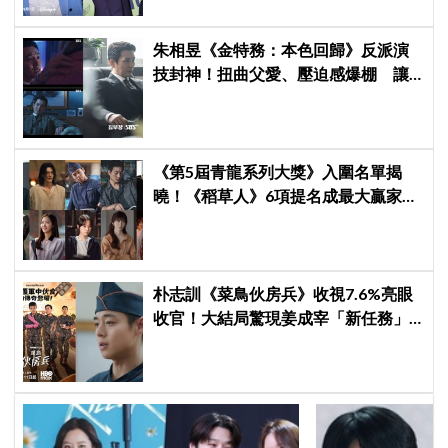
朱相昱《金特務：本色回歸》反派演
技封神！扭曲父愛、壓迫感爆棚 讓
觀眾毛骨悚然
《第5屆青龍系列大獎》入圍名單揭
曉！《稻草人》6項提名成最大贏家，
金宣虎、玄彬爭視帝，高胤禎、金高
銀角逐視后！
朴志訓《菜鳥伙房兵》收視7.6%亮眼
收官！大結局驚現姜成宰「新任務」
彩蛋，劇迷瘋狂敲碗第二季