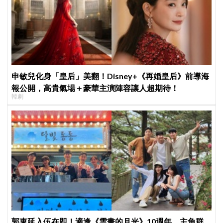
申敏兒化身「皇后」美翻！Disney+《再婚皇后》前導海
報公開，高貴氣場＋豪華主演陣容讓人超期待！
韓劇
郭東延入伍在即！適逢《雲畫的月光》10週年，主角群