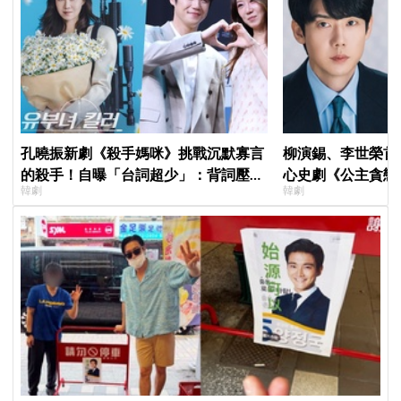
孔曉振新劇《殺手媽咪》挑戰沉默寡言
柳演錫、李世榮首
的殺手！自曝「台詞超少」：背詞壓力
心史劇《公主貪戀
韓劇
韓劇
小很多XD
羅密歐與茱麗葉」