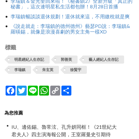
李瑞鎮＆金光奎回來啦！《秘書鎮2》全新升級「真正的
秘書」，這次連明星私生活都包辦！8月28日首播
李瑞鎮暢談談退休規劃！退休就來這，不用繳稅就是爽
《說走就走：李瑞鎮的德州德州》藝瑟PD說：李瑞鎮&
羅暎錫，就像是浪漫喜劇的男女主角一樣XD
標籤
明星經紀人生存記
郭善英
藝人經紀人生存記
李瑞鎮
朱玄英
徐賢宇
Facebook
Twitter
Line
WhatsApp
Copy
分
Link
享
為您推薦
IU、邊佑錫、魯常泫、孔升妍同框！《21世紀大
君夫人》四主演海報公開，王室羅曼史引期待