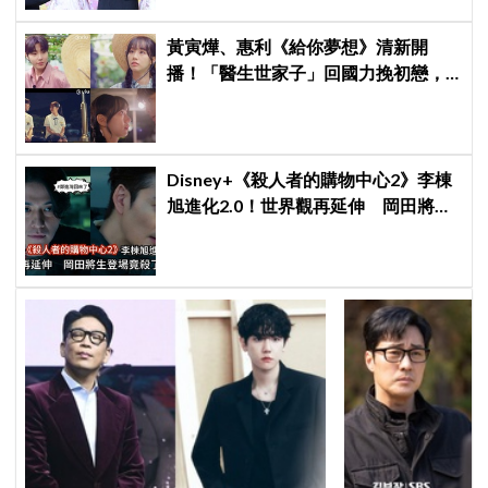
黃寅燁、惠利《給你夢想》清新開
播！「醫生世家子」回國力挽初戀，
「破鏡難圓」回憶殺引發全網現實共
鳴
Disney+《殺人者的購物中心2》李棟
旭進化2.0！世界觀再延伸 岡田將生
登場竟殺了「他」