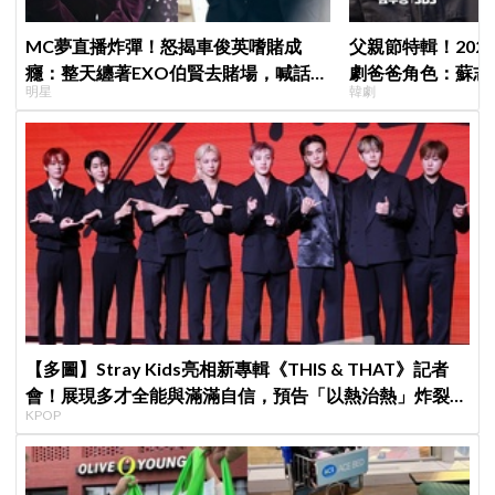
MC夢直播炸彈！怒揭車俊英嗜賭成
父親節特輯！202
癮：整天纏著EXO伯賢去賭場，喊話
劇爸爸角色：蘇志燮
明星
韓劇
「伯賢啊，男人就是要會賭」
命都可以不要
【多圖】Stray Kids亮相新專輯《THIS & THAT》記者
會！展現多才全能與滿滿自信，預告「以熱治熱」炸裂夏
KPOP
日音樂圈