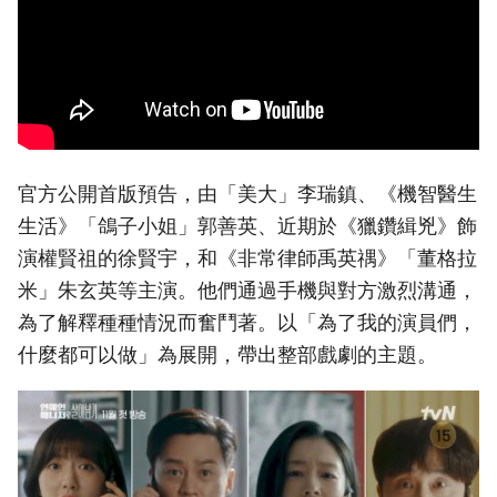
官方公開首版預告，由「美大」李瑞鎮、《機智醫生
生活》「鴿子小姐」郭善英、近期於《獵鑽緝兇》飾
演權賢祖的徐賢宇，和《非常律師禹英禑》「董格拉
米」朱玄英等主演。他們通過手機與對方激烈溝通，
為了解釋種種情況而奮鬥著。以「為了我的演員們，
什麼都可以做」為展開，帶出整部戲劇的主題。