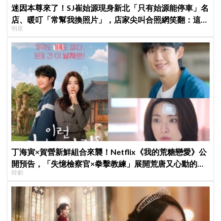
迷因本尊來了！SJ崔始源現身新北「只有始源能停車」名
店、暖叮「常幫我換照片」，店家尖叫合照網笑翻：這輩
明星
子不能脫粉了
丁海寅×賀營新鮮組合來襲！Netflix《我的荒糖戀愛》公
開預告，「失憶檢察官×拳擊教練」展開荒唐又心動的同
韓劇
居戀愛