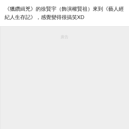
《獵鑽緝兇》的徐賢宇（飾演權賢祖）來到《藝人經
紀人生存記》，感覺變得很搞笑XD
廣告