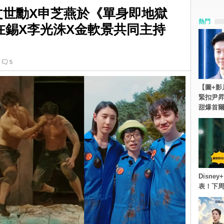
a】文世勳X申芝燕於《單身即地獄
熱門
在錫X李光洙X金軟景共同主持
5
【圖+影
緊扣尹昇
甜爆首
Disn
表！下