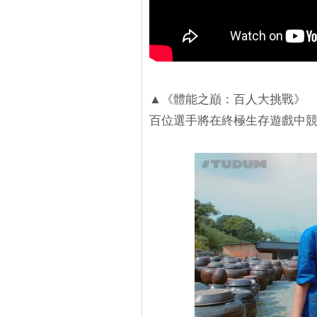
▲《體能之巔：百人大挑戰》
百位選手將在終極生存遊戲中