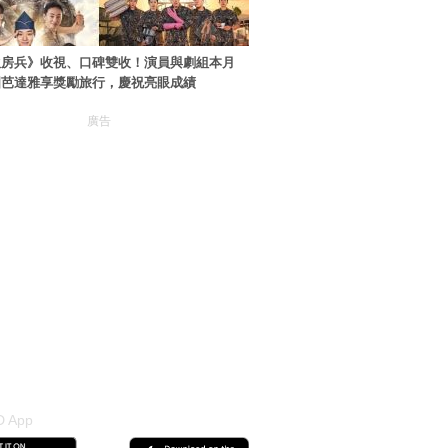
伙房兵》收視、口碑雙收！演員與劇組本月
國芭達雅享獎勵旅行，慶祝亮眼成績
廣告
 App