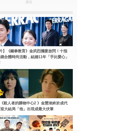
廣告
片】《鐵拳教育》金武烈攜妻放閃！十指
娥合體時尚活動，結婚11年「手比愛心」
爾
ey+《殺人者的購物中心2 》金慧埈終於成代
周迎大結局「他」出現成最大伏筆