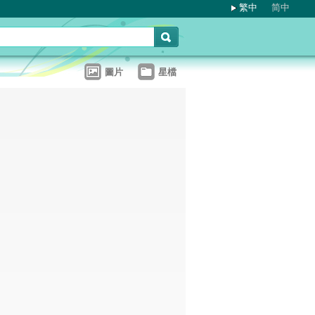
繁中
简中
圖片
星檔