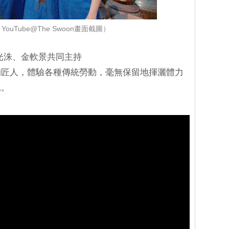
ouTube@The Swoon畫面截圖）
李光洙、金軟景共同主持
」的匠人，體驗各種傳統勞動，毫無保留地揮灑體力
1。