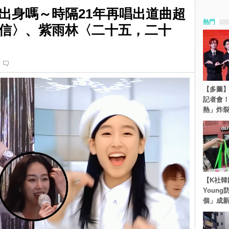
出身嗎～時隔21年再唱出道曲超
熱門
夜信〉、紫雨林〈二十五，二十
【多圖】S
記者會
熱」炸
【K社韓
Youn
個」成