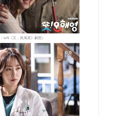
：tvN《又，吳海英》劇照）