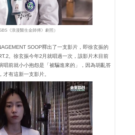
SBS《浪漫醫生金師傅》劇照）
AGEMENT SOOP釋出了一支影片，即徐玄振的
PART.2。徐玄振今年2月就唱過一次，該影片木目前
次演唱前就小小抱怨是「被騙進來的」，因為胡亂答
部，才有這新一支影片。