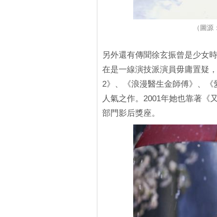
（圖源：
另外還有傳聞徐玄振曾是少女
在是一線演技派演員毋庸置疑
2》、《浪漫醫生金師傅》、《
人氣之作。2001年她也靠著
部門影后獎座。