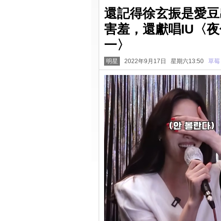
還記得徐玄振是愛豆
害羞，還獻唱IU〈
一〉
明星
2022年9月17日 星期六13:50
草莓