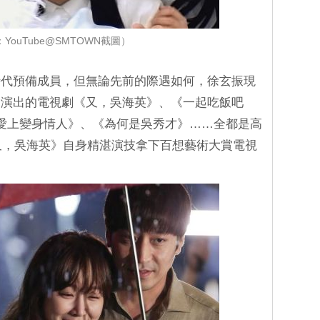
YouTube@SMTOWN截圖）
時代預備成員，但無論先前的際遇如何，徐玄振現
，演出的電視劇《又，吳海英》、《一起吃飯吧
愛上變身情人》、《為何是吳秀才》……全都是高
《又，吳海英》自身精湛演技拿下百想藝術大賞電視