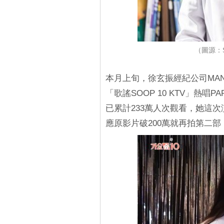
（圖源：
本月上旬，徐玄振經紀公司MAN
「歌謠SOOP 10 KTV」熱唱
已累計233萬人次觀看，她這
應原影片破200萬就再拍第二