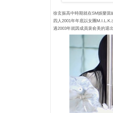
徐玄振高中時期就在SM娛樂當
四人2001年年底以女團M.I.L.K
過2003年就因成員裴俞美的