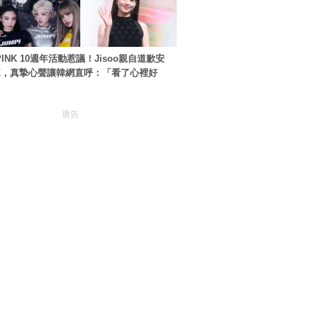
PINK 10週年活動惹議！Jisoo親自道歉安
NK，真摯心聲讓韓網直呼：「看了心裡好
廣告