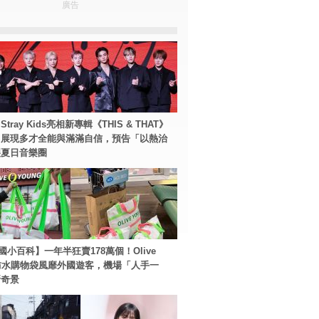
廣告
tray Kids亮相新專輯《THIS & THAT》
！展現多才全能與滿滿自信，預告「以熱治
裂夏日音樂圈
國小百科】一年半狂賣178萬個！Olive
g防水購物袋風靡外國遊客，機場「人手一
新奇景