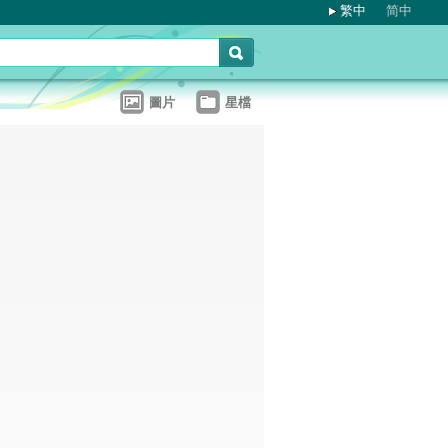
繁中
简中
圖片
星檔