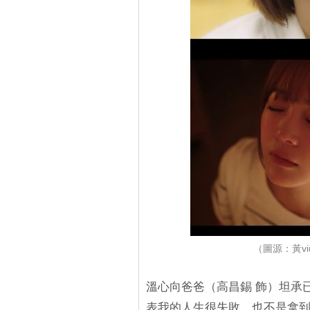
（圖源：黃v
溫心向爸爸（高昌錫 飾）坦承
表我的人生很失敗，也不是拿