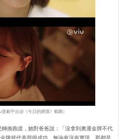
iu煲劇平台@《今日的網漫》截圖）
已轉換跑道，她對爸爸說：「沒拿到奧運金牌不代
到金牌就代表我很成功。無論有沒有實現，那都是