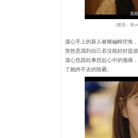
（圖源：黃v
溫心手上的新人被權編輯挖角
突然意識到自己若沒能好好提
溫心也因此事想起心中的傷痛
了她跨不去的陰霾。