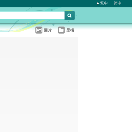
繁中
简中
圖片
星檔