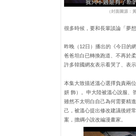
（封面圖源：黃
很多時候，要和長輩談論「夢想
昨晚（12日）播出的《今日的
爸爸坦白已轉換跑道、不再於
許多韓國網友表示看哭了、表
本集大致描述溫心選擇負責兩位
妍 飾）。申大陸被溫心說服、
雖然不太明白自己為何需要精
己，被溫心提出修改建議後經常
案，擔綱小說改編漫畫家。