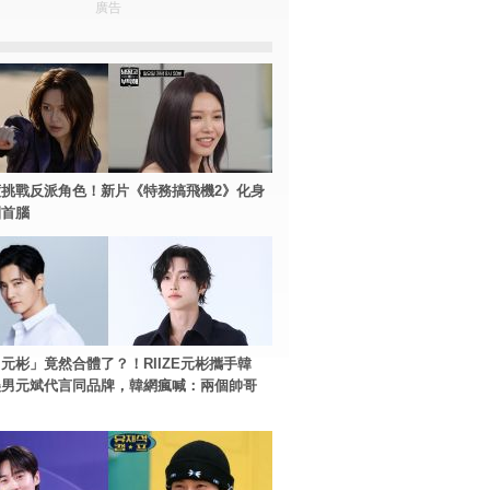
廣告
挑戰反派角色！新片《特務搞飛機2》化身
團首腦
元彬」竟然合體了？！RIIZE元彬攜手韓
美男元斌代言同品牌，韓網瘋喊：兩個帥哥