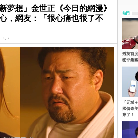
新夢想」金世正《今日的網漫》
熱門
心，網友：「很心痛也很了不
7
秀英首度
犯罪集
「元斌＋
國傳奇
來了！