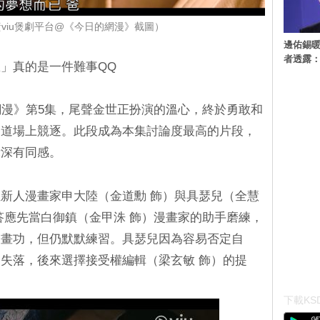
viu煲劇平台@《今日的網漫》截圖）
邊佑錫
者透露
」真的是一件難事QQ
網漫》第5集，尾聲金世正扮演的溫心，終於勇敢和
柔道場上競逐。此段成為本集討論度最高的片段，
示深有同感。
新人漫畫家申大陸（金道勳 飾）與具瑟兒（全慧
答應先當白御鎮（金甲洙 飾）漫畫家的助手磨練，
進畫功，但仍默默練習。具瑟兒因為容易否定自
失落，後來選擇接受權編輯（梁玄敏 飾）的提
下載KSD