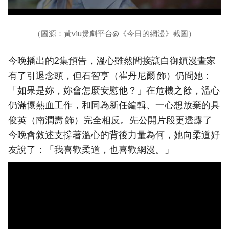
（圖源：黃viu煲劇平台@《今日的網漫》截圖）
今晚播出的2集預告，溫心雖然間接讓白御鎮漫畫家
有了引退念頭，但石智亨（崔丹尼爾 飾）仍問她：
「如果是妳，妳會怎麼安慰他？」在危機之餘，溫心
仍滿懷熱血工作，和同為新任編輯、一心想放棄的具
俊英（南潤壽 飾）完全相反。先公開片段更透露了
今晚會敘述支撐著溫心的背後力量為何，她向柔道好
友說了：「我喜歡柔道，也喜歡網漫。」