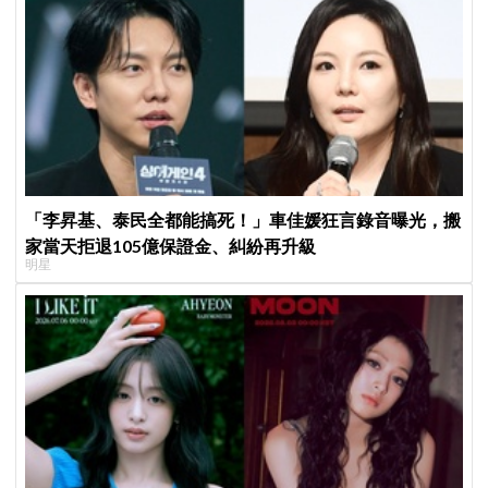
「李昇基、泰民全都能搞死！」車佳媛狂言錄音曝光，搬
家當天拒退105億保證金、糾紛再升級
明星