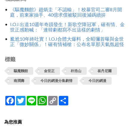
《驅魔麵館》趙炳圭「不認輸」！校暴官司二審8月開
庭，前東家抽手、40億求償被駁回後減碼續拚
I.O.I 出道10週年奇蹟發生！新歌空降冠軍，磪有情、金
世正感動喊：「連韓劇都寫不出這樣的劇情」
尷尬10年終吐實！I.O.I合體大爆料，全昭彌首曝與金世
正「微妙關係」！磪有情補槍：公布名單那天氣氛超怪
標籤
驅魔麵館
金世正
朴浩山
崔丹尼爾
南潤壽
今日的網漫分集劇情
今日的網漫
Facebook
Twitter
Line
WhatsApp
Copy
分
Link
享
為您推薦