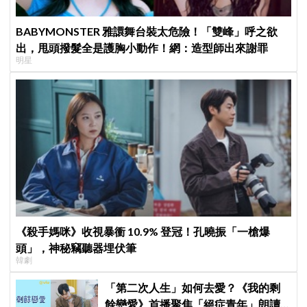
BABYMONSTER 雅譞舞台裝太危險！「雙峰」呼之欲
出，甩頭撥髮全是護胸小動作！網：造型師出來謝罪
明星
《殺手媽咪》收視暴衝 10.9% 登冠！孔曉振「一槍爆
頭」，神秘竊聽器埋伏筆
韓劇
「第二次人生」如何去愛？《我的剩
餘戀愛》首播聚焦「絕症青年」朗讀