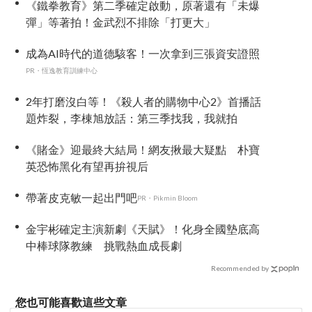
《鐵拳教育》第二季確定啟動，原著還有「未爆
彈」等著拍！金武烈不排除「打更大」
成為AI時代的道德駭客！一次拿到三張資安證照
PR・恆逸教育訓練中心
2年打磨沒白等！《殺人者的購物中心2》首播話
題炸裂，李棟旭放話：第三季找我，我就拍
《賭金》迎最終大結局！網友揪最大疑點 朴寶
英恐怖黑化有望再拚視后
帶著皮克敏一起出門吧
PR・Pikmin Bloom
金宇彬確定主演新劇《天賦》！化身全國墊底高
中棒球隊教練 挑戰熱血成長劇
Recommended by
您也可能喜歡這些文章