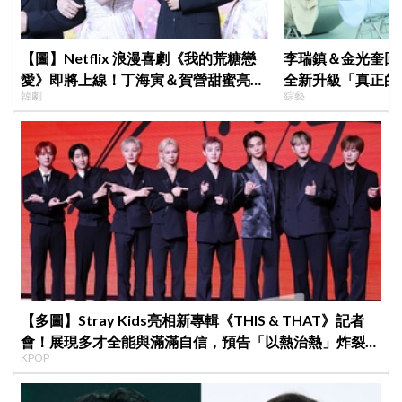
【圖】Netflix 浪漫喜劇《我的荒糖戀
李瑞鎮＆金光奎回
愛》即將上線！丁海寅＆賀營甜蜜亮相
全新升級「真正的
韓劇
綜藝
製作發表會，甜蜜CP化學反應引期待
私生活都包辦！8月
【多圖】Stray Kids亮相新專輯《THIS & THAT》記者
會！展現多才全能與滿滿自信，預告「以熱治熱」炸裂夏
KPOP
日音樂圈