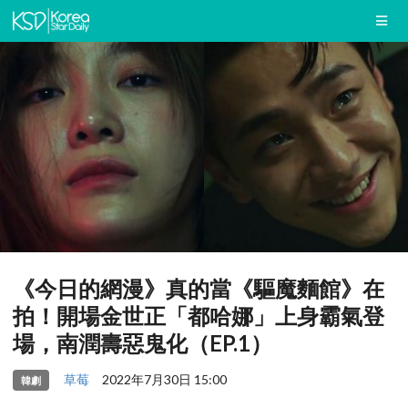
《今日的網漫》真的當《驅魔麵館》在
拍！開場金世正「都哈娜」上身霸氣登
場，南潤壽惡鬼化（EP.1）
草莓
2022年7月30日 15:00
韓劇