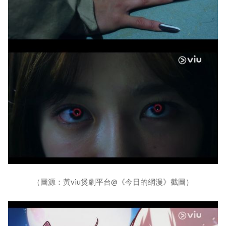
（圖源：黃viu煲劇平台@《今日的網漫》截圖）