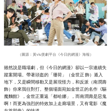
（圖源：黃viu煲劇平台《今日的網漫》海報）
雖然說是職場劇，但《今日的網漫》卻以一宗連續失
蹤案開場。帶著頭盔的「珊荷」（金世正 飾）遁入
地下，又是瞬間移動又是展現怪力，和反派（南潤壽
飾）你來我往對打。整個場面宛如金世正的名作《驅
魔麵館》，金世正重返「都哈娜」，而南潤壽是惡鬼
啊！而更為強烈的特效加上走廊場景，又有電影《魔
女首部曲》的味道。