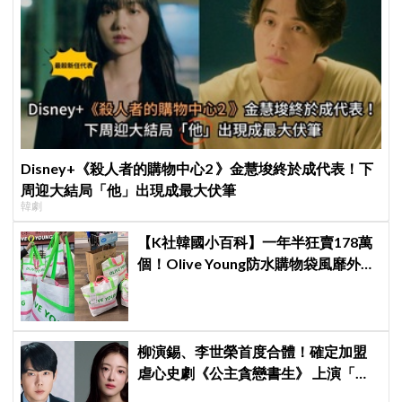
Disney+《殺人者的購物中心2 》金慧埈終於成代表！下
周迎大結局「他」出現成最大伏筆
韓劇
【K社韓國小百科】一年半狂賣178萬
個！Olive Young防水購物袋風靡外國
遊客，機場「人手一個」成新奇景
柳演錫、李世榮首度合體！確定加盟
虐心史劇《公主貪戀書生》 上演「朝
鮮版羅密歐與茱麗葉」