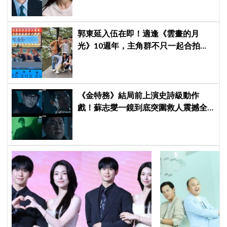
郭東延入伍在即！適逢《雲畫的月
光》10週年，主角群不只一起合拍畫
報，還錄製特別節目
《金特務》結局前上演史詩級動作
戲！蘇志燮一鏡到底突圍救人震撼全
場