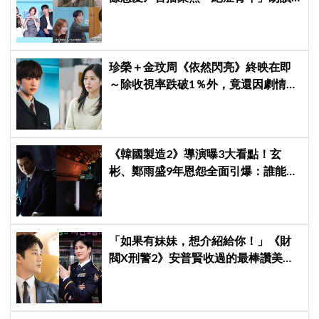
日記全場淚崩，初見面竟「撞見舊
識」！
珍榮＋金玟周《依然閃亮》終映在即
～除收視率跌破1％外，竟還因劇情美
化酒駕惹議！
《韓國製造2》導演曝3大看點！玄
彬、鄭雨盛9年恩怨全面引爆：誰能活
到最後？
「如果有妹妹，想介紹給你！」《財
閥X刑警2》安普賢收過的最棒讚美，
連哥哥們都認證的好品格～