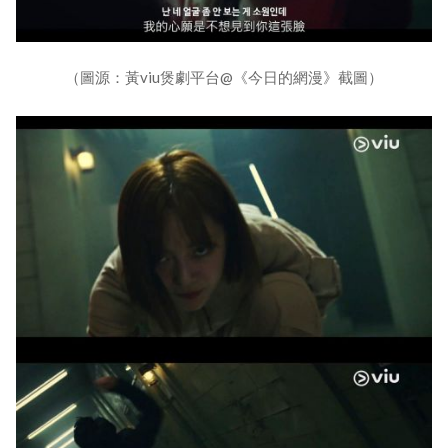
（圖源：黃viu煲劇平台@《今日的網漫》截圖）