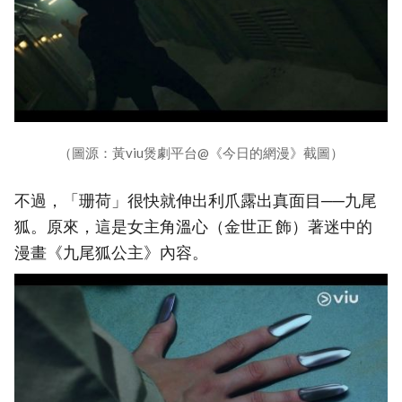
（圖源：黃viu煲劇平台@《今日的網漫》截圖）
不過，「珊荷」很快就伸出利爪露出真面目──九尾
狐。原來，這是女主角溫心（金世正 飾）著迷中的
漫畫《九尾狐公主》內容。