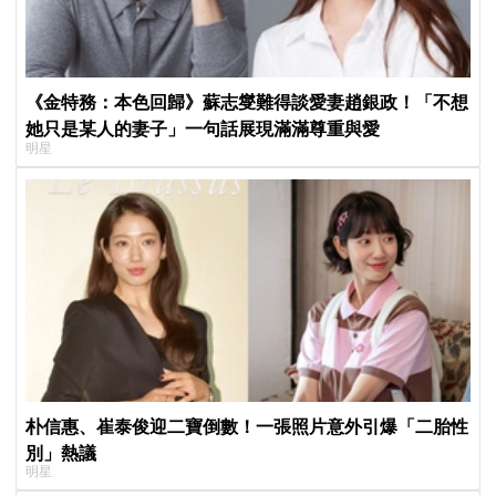
《金特務：本色回歸》蘇志燮難得談愛妻趙銀政！「不想
她只是某人的妻子」一句話展現滿滿尊重與愛
明星
朴信惠、崔泰俊迎二寶倒數！一張照片意外引爆「二胎性
別」熱議
明星