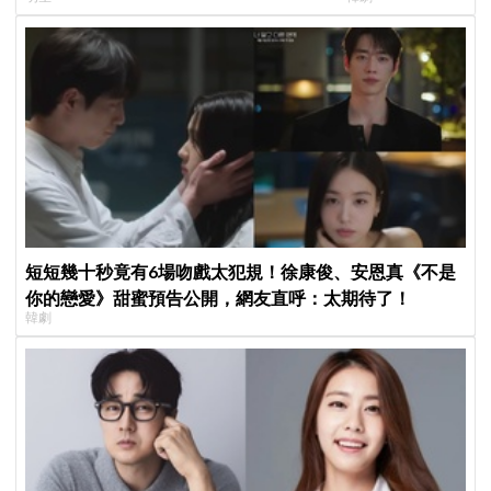
呼：「妳怎麼會在這裡？」
戀愛》定檔8月7
猜結局
短短幾十秒竟有6場吻戲太犯規！徐康俊、安恩真《不是
你的戀愛》甜蜜預告公開，網友直呼：太期待了！
韓劇