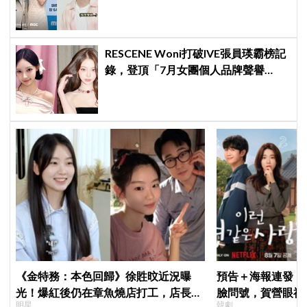
後真的吐了」心疼喊：沒能救你
RESCENE Woni打破IVE張員瑛霸榜記
錄，登頂「7月女團個人品牌聲譽
榜」！魔性迷因「巨濟呀吼」全網瘋
傳、逆襲Melon第一
《金特務：本色回歸》徐貹旼近況曝
預告＋海報連發！
光！爆紅後仍在章魚燒店打工，店長驚
臉問號，賀營眼神
明星
韓劇