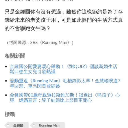
只是金鍾國你有沒有想過，雖然你這樣節約是為了存
錢給未來的老婆孩子用，可是如此摳門的生活方式真
的不會嚇跑女生嗎？
（封面圖源：SBS《Running Man》）
相關新聞
金鍾國公開愛妻暖心舉動！《劉QUIZ》甜談新婚生活
鬆口想生女兒引發熱議
姜勳重返《Running Man》吐槽錄影太早！金慧峻睽違7
年回歸、車禹閔首登綜藝
金鍾國帶80歲母親遊拉斯維加斯！談退出《熊孩子》心
境 媽媽直言：兒子結婚比上節目更開心
標籤
金鍾國
Running Man