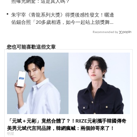
照曝光網驚：這是真人嗎？
朱宇宰《青龍系列大獎》得獎後感性發文！曬邊
佑錫合照「20多歲相遇，如今一起站上頒獎舞
台」
Recommended by
您也可能喜歡這些文章
「元斌＋元彬」竟然合體了？！RIIZE元彬攜手韓國傳奇
美男元斌代言同品牌，韓網瘋喊：兩個帥哥來了！
明星