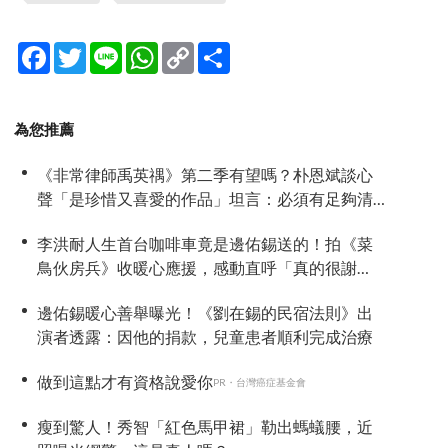
Facebook
Twitter
Line
WhatsApp
Copy
分
Link
享
為您推薦
《非常律師禹英禑》第二季有望嗎？朴恩斌談心
聲「是珍惜又喜愛的作品」坦言：必須有足夠清
楚的理由與方向
李洪耐人生首台咖啡車竟是邊佑錫送的！拍《菜
鳥伙房兵》收暖心應援，感動直呼「真的很謝
謝」
邊佑錫暖心善舉曝光！《劉在錫的民宿法則》出
演者透露：因他的捐款，兒童患者順利完成治療
做到這點才有資格說愛你
PR・台灣癌症基金會
瘦到驚人！秀智「紅色馬甲裙」勒出螞蟻腰，近