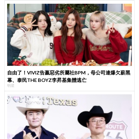
自由了！VIVIZ告贏惡劣所屬社BPM，母公司連爆欠薪黑
幕、泰民THE BOYZ李昇基集體逃亡
明星