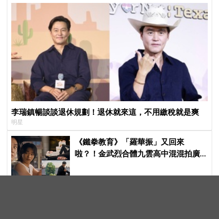
李瑞鎮暢談談退休規劃！退休就來這，不用繳稅就是爽
明星
《鐵拳教育》「羅華振」又回來
啦？！金武烈合體九雲高中混混拍廣
告，兩人嚇壞反應笑翻劇迷：根本番
外篇！
父親節特輯！2026最令人難忘的4位韓
劇爸爸角色：蘇志燮、李棟旭...他們連