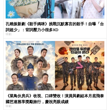
孔曉振新劇《殺手媽咪》挑戰沉默寡言的殺手！自曝「台
詞超少」：背詞壓力小很多XD
韓劇
《菜鳥伙房兵》收視、口碑雙收！演員與劇組本月底飛泰
國芭達雅享獎勵旅行，慶祝亮眼成績
韓劇