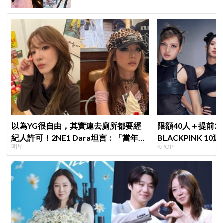
以為YG很自由，其實連去廁所都要經
限額40人＋提前2
紀人許可！2NE1 Dara坦言：「當年超
BLACKPINK 1
明星
KPOP
羨慕少女時代」
衍」，YG急證實