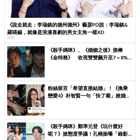
《說走就走：李瑞鎮的德州德州》藝瑟PD說：李瑞鎮&
羅暎錫，就像是浪漫喜劇的男女主角一樣XD
綜藝
《殺手媽咪》、《婚姻之後》接棒
《金特務》 收視雙雙飆升至7～8%
創新高！
粉絲留言「希望直接結婚」！《換乘
戀愛4》朴智賢一句「快了喔」掀婚訊
猜測，鄭元奎反應成亮點
《殺手媽咪》鄭準元登《玩什麼好
呢？》掀態度爭議！孔曉振曝「錄影