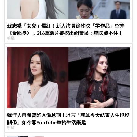
蘇志燮「女兒」爆紅！新人演員徐貹旼「零作品」空降
《金部長》，316萬舊片被挖出網驚呆：星味藏不住！
明星
韓佳人自曝曾陷入倦怠期！坦言「就算今天結束人生也沒
關係」如今靠YouTube重拾生活樂趣
明星