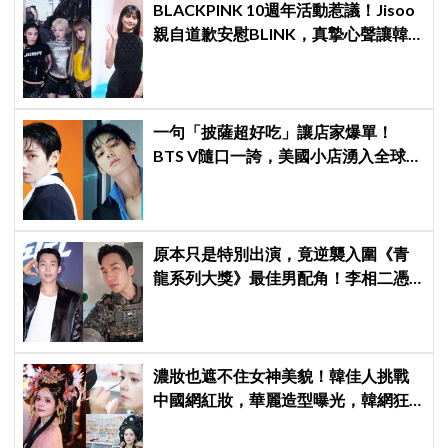
BLACKPINK 10週年活動惹議！Jisoo
親自道歉安慰BLINK，真摯心聲讓韓
網直呼：「看了心裡好暖」
一句「披薩超好吃」讓店家爆單！
BTS V隨口一誇，美國小店湧入全球
ARMY擠爆
原本只是特別出演，竟逆襲入圍《青
龍系列大獎》最佳男配角！李相二憑
《菜鳥伙房兵》黃錫浩寫下「最強特
別出演」傳奇
濃妝也遮不住女神美貌！韓佳人挑戰
中國網紅妝，華麗造型曝光，韓網狂
讚：臉比妝還亮眼、太漂亮了