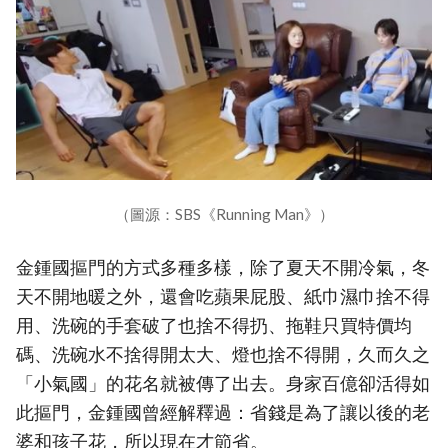
（圖源：SBS《Running Man》）
金鍾國摳門的方式多種多樣，除了夏天不開冷氣，冬
天不開地暖之外，還會吃蘋果屁股、紙巾濕巾捨不得
用、洗碗的手套破了也捨不得扔、拖鞋只買特價均
碼、洗碗水不捨得開太大、燈也捨不得開，久而久之
「小氣國」的花名就被傳了出去。身家百億卻活得如
此摳門，金鍾國曾經解釋過：省錢是為了讓以後的老
婆和孩子花，所以現在才節省。