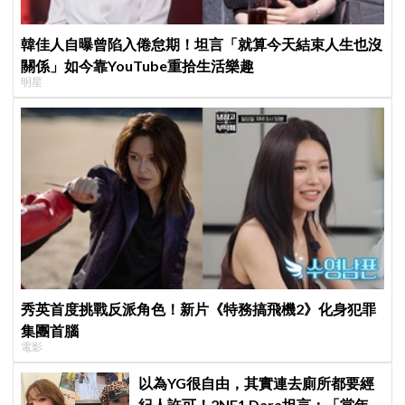
韓佳人自曝曾陷入倦怠期！坦言「就算今天結束人生也沒
關係」如今靠YouTube重拾生活樂趣
明星
秀英首度挑戰反派角色！新片《特務搞飛機2》化身犯罪
集團首腦
電影
以為YG很自由，其實連去廁所都要經
紀人許可！2NE1 Dara坦言：「當年