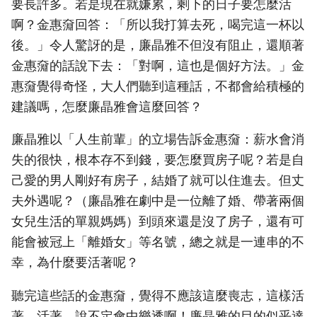
要長許多。若是現在就嫌累，剩下的日子要怎麼活
啊？金惠奫回答：「所以我打算去死，喝完這一杯以
後。」令人驚訝的是，廉晶雅不但沒有阻止，還順著
金惠奫的話說下去：「對啊，這也是個好方法。」金
惠奫覺得奇怪，大人們聽到這種話，不都會給積極的
建議嗎，怎麼廉晶雅會這麼回答？
廉晶雅以「人生前輩」的立場告訴金惠奫：薪水會消
失的很快，根本存不到錢，要怎麼買房子呢？若是自
己愛的男人剛好有房子，結婚了就可以住進去。但丈
夫外遇呢？（廉晶雅在劇中是一位離了婚、帶著兩個
女兒生活的單親媽媽）到頭來還是沒了房子，還有可
能會被冠上「離婚女」等名號，總之就是一連串的不
幸，為什麼要活著呢？
聽完這些話的金惠奫，覺得不應該這麼喪志，這樣活
著、活著，說不定會中樂透啊！廉晶雅的目的似乎達