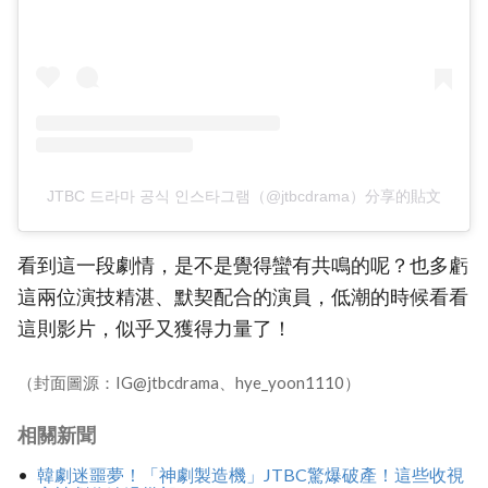
JTBC 드라마 공식 인스타그램（@jtbcdrama）分享的貼文
看到這一段劇情，是不是覺得蠻有共鳴的呢？也多虧
這兩位演技精湛、默契配合的演員，低潮的時候看看
這則影片，似乎又獲得力量了！
（封面圖源：IG@jtbcdrama、hye_yoon1110）
相關新聞
韓劇迷噩夢！「神劇製造機」JTBC驚爆破產！這些收視