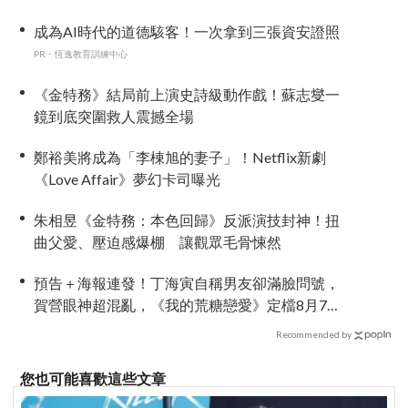
成為AI時代的道德駭客！一次拿到三張資安證照
PR・恆逸教育訓練中心
《金特務》結局前上演史詩級動作戲！蘇志燮一
鏡到底突圍救人震撼全場
鄭裕美將成為「李棟旭的妻子」！Netflix新劇
《Love Affair》夢幻卡司曝光
朱相昱《金特務：本色回歸》反派演技封神！扭
曲父愛、壓迫感爆棚 讓觀眾毛骨悚然
預告＋海報連發！丁海寅自稱男友卻滿臉問號，
賀營眼神超混亂，《我的荒糖戀愛》定檔8月7
日，還沒播就讓網友瘋猜結局
Recommended by
您也可能喜歡這些文章