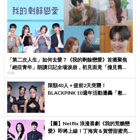
「第二次人生」如何去愛？《我的剩餘戀愛》首播聚焦
「絕症青年」朗讀日記全場淚崩，初見面竟「撞見舊
綜藝
識」！
限額40人＋提前2天突襲！
BLACKPINK 10週年活動遭轟「敷
衍」，YG急證實：4人確定完全體出
席
【圖】Netflix 浪漫喜劇《我的荒糖戀
愛》即將上線！丁海寅＆賀營甜蜜亮
相製作發表會，甜蜜CP化學反應引期