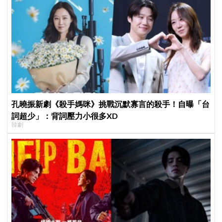
孔曉振新劇《殺手媽咪》挑戰沉默寡言的殺手！自曝「台
詞超少」：背詞壓力小很多XD
韓劇