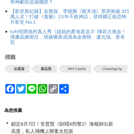
率神劇你追過幾部？
【影史新紀錄】金惠奫、李鐘圓《殺木池》票房衝破 315
萬人次！打破《鬼魅》23 年不敗神話，登韓國正統恐怖
片影史 No.1
tvN招牌漁村真人秀《姐姐的產地直送3》陣容大換血！
僅廉晶雅留任，韓媒曝新成員為金善映、盧允瑞、姜有
皙
標籤
金惠奫
廉晶雅
SKY Castle
Cleaning Up
Facebook
Twitter
Line
WhatsApp
Copy
分
Link
享
為您推薦
鎖定8月7日！安普賢《財閥X刑警2》海報帥出新
高度，私人飛機上辦案太犯規