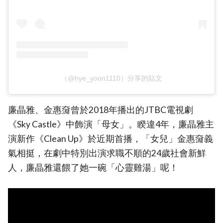
（@hye_yoon1110）分享的貼文
廉晶雅、金惠奫曾於2018年播出的JTBC電視劇
《Sky Castle》中飾演「母女」。睽違4年，廉晶雅主
演新作《Clean Up》於近期首播，「女兒」金惠奫義
氣相挺，在劇中特別出演求職不順的24歲社會新鮮
人，廉晶雅還餵了她一碗「心靈雞湯」呢！