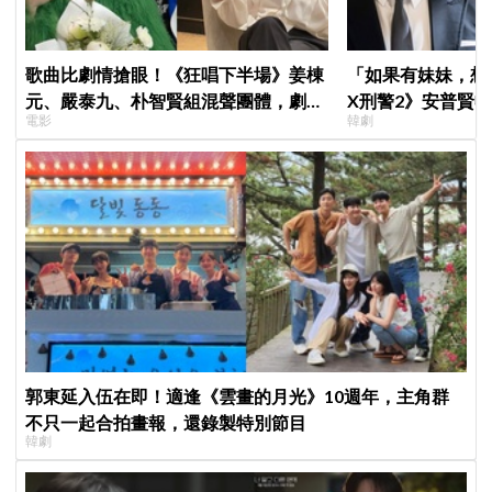
歌曲比劇情搶眼！《狂唱下半場》姜棟
「如果有妹妹，想
元、嚴泰九、朴智賢組混聲團體，劇中
X刑警2》安普賢
電影
韓劇
曲《Love Is》超洗腦
哥哥們都認證的好
郭東延入伍在即！適逢《雲畫的月光》10週年，主角群
不只一起合拍畫報，還錄製特別節目
韓劇