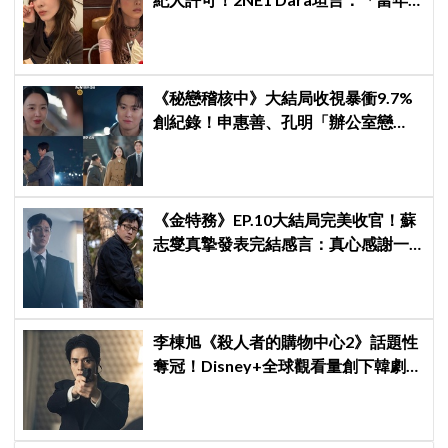
超羨慕少女時代」
《秘戀稽核中》大結局收視暴衝9.7%
創紀錄！申惠善、孔明「辦公室戀
情」修成正果，結尾「十指緊扣」甜
到蛀牙
《金特務》EP.10大結局完美收官！蘇
志燮真摯發表完結感言：真心感謝一
路陪伴我們到最後的觀眾
李棟旭《殺人者的購物中心2》話題性
奪冠！Disney+全球觀看量創下韓劇新
紀錄