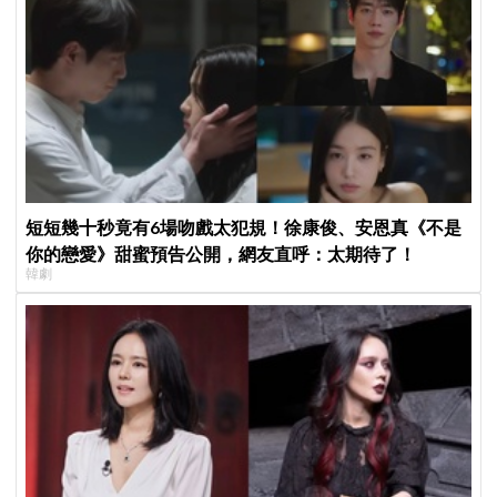
短短幾十秒竟有6場吻戲太犯規！徐康俊、安恩真《不是
你的戀愛》甜蜜預告公開，網友直呼：太期待了！
韓劇