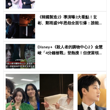
待
《韓國製造2》導演曝3大看點！玄
彬、鄭雨盛9年恩怨全面引爆：誰能活
到最後？
Disney+《殺人者的購物中心2 》金慧
峻「4分鐘槍戰」登熱搜！但便當領不
完兩大主角全掛了⋯