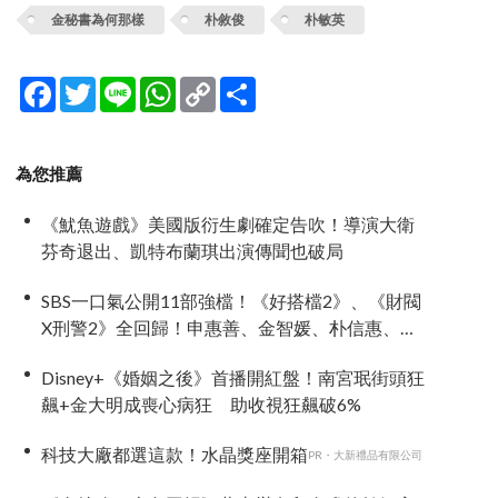
金秘書為何那樣
朴敘俊
朴敏英
Facebook
Twitter
Line
WhatsApp
Copy
分
Link
享
為您推薦
《魷魚遊戲》美國版衍生劇確定告吹！導演大衛
芬奇退出、凱特布蘭琪出演傳聞也破局
SBS一口氣公開11部強檔！《好搭檔2》、《財閥
X刑警2》全回歸！申惠善、金智媛、朴信惠、金
南佶、李帝勳...陣容太狂了
Disney+《婚姻之後》首播開紅盤！南宮珉街頭狂
飆+金大明成喪心病狂 助收視狂飆破6%
科技大廠都選這款！水晶獎座開箱
PR・大新禮品有限公司