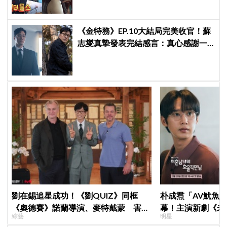
《金特務》EP.10大結局完美收官！蘇
志燮真摯發表完結感言：真心感謝一
路陪伴我們到最後的觀眾
劉在錫追星成功！《劉QUIZ》同框
朴成焄「AV魷魚
《奧德賽》諾蘭導演、麥特戴蒙 害羞
幕！主演新劇《未
綜藝
明星
比YA幸福笑容藏不住
首度談復出心情：