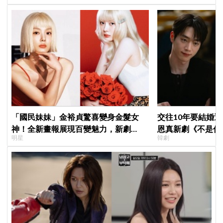
「國民妹妹」金裕貞驚喜變身金髮女
交往10年要結婚
神！全新畫報展現百變魅力，新劇
恩真新劇《不是你
明星
韓劇
《100日的謊言》將在10月首播
光，9月12日首播