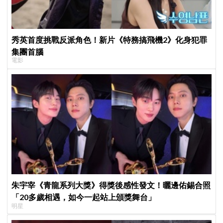
秀英首度挑戰反派角色！新片《特務搞飛機2》化身犯罪
集團首腦
電影
朱宇宰《青龍系列大獎》得獎後感性發文！曬邊佑錫合照
「20多歲相遇，如今一起站上頒獎舞台」
明星