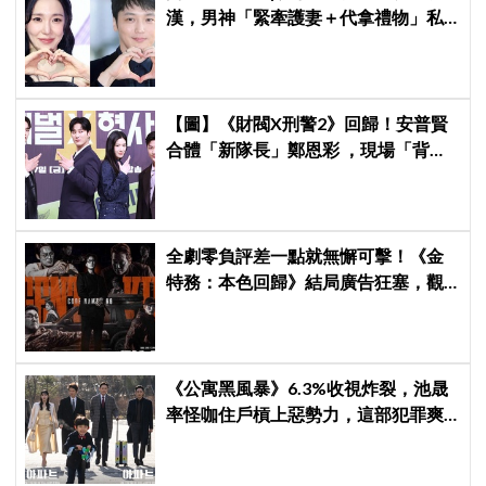
漢，男神「緊牽護妻＋代拿禮物」私
下甜度超標
【圖】《財閥X刑警2》回歸！安普賢
合體「新隊長」鄭恩彩 ，現場「背靠
背比槍」霸氣爆棚
全劇零負評差一點就無懈可擊！《金
特務：本色回歸》結局廣告狂塞，觀
眾：唯一敗筆
《公寓黑風暴》6.3%收視炸裂，池晟
率怪咖住戶槓上惡勢力，這部犯罪爽
劇週末全韓都在看