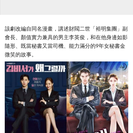
該劇改編自同名漫畫，講述財閥二世「裕明集團」副
會長、顏值實力兼具的男主李英俊，和在他身邊如影
隨形、既當秘書又當司機、能力滿分的9年女秘書金
微笑的故事。