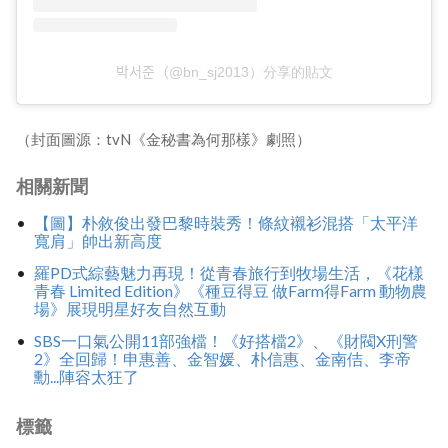
박서준（@bn_sj2013）分享的貼文
（封面圖源：tvN《金秘書為何那樣》劇照）
相關新聞
【圖】朴敘俊出發巴黎時裝秀！條紋襯衫混搭「太平洋
寬肩」帥出新高度
羅PD式綜藝魅力再現！從青春旅行到牧場生活，《花樣
青春 Limited Edition》《種豆得豆 做Farm得Farm 動物農
場》展現明星好友自然互動
SBS一口氣公開11部強檔！《好搭檔2》、《財閥X刑警
2》全回歸！申惠善、金智媛、朴信惠、金南佶、李帝
勳...陣容太狂了
標籤