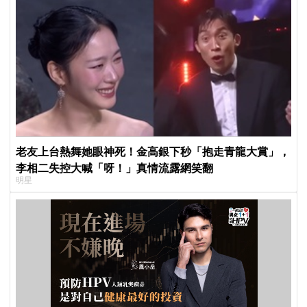
老友上台熱舞她眼神死！金高銀下秒「抱走青龍大賞」，
李相二失控大喊「呀！」真情流露網笑翻
明星