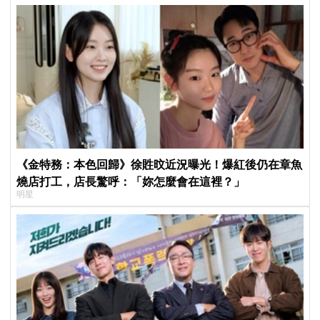
《金特務：本色回歸》徐貹旼近況曝光！爆紅後仍在章魚
燒店打工，店長驚呼：「妳怎麼會在這裡？」
明星