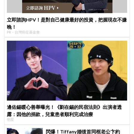
立即諮詢HPV！是對自己健康最好的投資，把握現在不嫌
晚！
PR・台灣癌症基金會
邊佑錫暖心善舉曝光！《劉在錫的民宿法則》出演者透
露：因他的捐款，兒童患者順利完成治療
明星
閃爆！Tiffany婚後首同框老公卞約