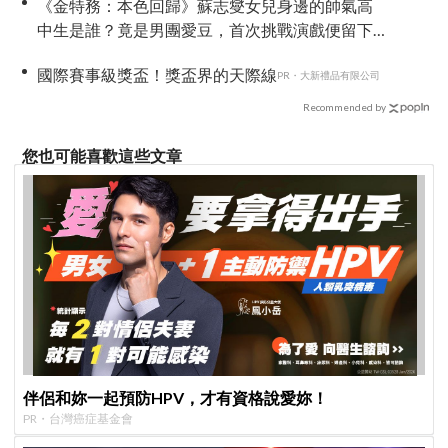
《金特務：本色回歸》蘇志燮女兒身邊的帥氣高
中生是誰？竟是男團愛豆，首次挑戰演戲便留下
深刻印象
國際賽事級獎盃！獎盃界的天際線
PR・大新禮品有限公司
Recommended by
您也可能喜歡這些文章
伴侶和妳一起預防HPV，才有資格說愛妳！
PR・台灣癌症基金會