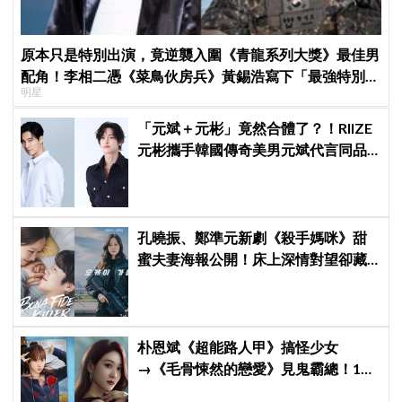
原本只是特別出演，竟逆襲入圍《青龍系列大獎》最佳男
配角！李相二憑《菜鳥伙房兵》黃錫浩寫下「最強特別出
明星
演」傳奇
「元斌＋元彬」竟然合體了？！RIIZE
元彬攜手韓國傳奇美男元斌代言同品
牌，韓網瘋喊：兩個帥哥來了！
孔曉振、鄭準元新劇《殺手媽咪》甜
蜜夫妻海報公開！床上深情對望卻藏
驚人秘密
朴恩斌《超能路人甲》搞怪少女
→《毛骨悚然的戀愛》見鬼霸總！180
度反差演技獲讚「信看演員」