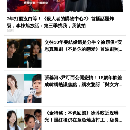
2年打磨沒白等！《殺人者的購物中心2》首播話題炸
裂，李棟旭放話：第三季找我，我就拍
韓劇
交往10年要結婚還是分手？徐康俊×安
恩真新劇《不是你的戀愛》首波劇照
曝光，9月12日首播引期待
張基河×尹可而公開戀情！18歲年齡差
成韓網熱議焦點，網友驚訝「與女方
媽媽僅差5歲」
《金特務：本色回歸》徐貹旼近況曝
光！爆紅後仍在章魚燒店打工，店長
驚呼：「妳怎麼會在這裡？」