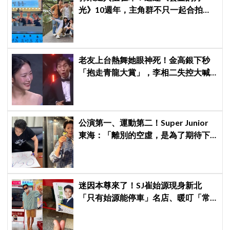
光》10週年，主角群不只一起合拍畫
報，還錄製特別節目
老友上台熱舞她眼神死！金高銀下秒
「抱走青龍大賞」，李相二失控大喊
「呀！」真情流露網笑翻
公演第一、運動第二！Super Junior
東海：「離別的空虛，是為了期待下
次再見」
迷因本尊來了！SJ崔始源現身新北
「只有始源能停車」名店、暖叮「常
幫我換照片」，店家尖叫合照網笑
翻：這輩子不能脫粉了