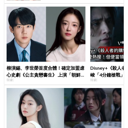
柳演錫、李世榮首度合體！確定加盟虐
Disney+《殺人
心史劇《公主貪戀書生》 上演「朝鮮版
峻「4分鐘槍戰」
韓劇
韓劇
羅密歐與茱麗葉」
完兩大主角全掛了