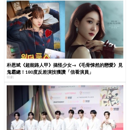
朴恩斌《超能路人甲》搞怪少女→《毛骨悚然的戀愛》見
鬼霸總！180度反差演技獲讚「信看演員」
韓劇