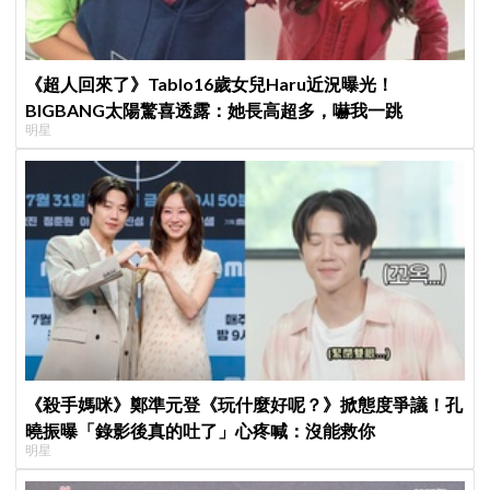
《超人回來了》Tablo16歲女兒Haru近況曝光！
BIGBANG太陽驚喜透露：她長高超多，嚇我一跳
明星
《殺手媽咪》鄭準元登《玩什麼好呢？》掀態度爭議！孔
曉振曝「錄影後真的吐了」心疼喊：沒能救你
明星