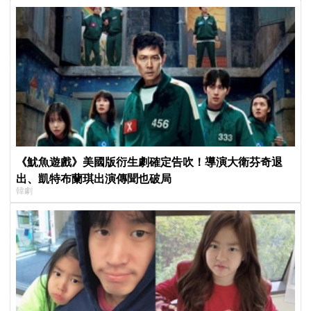
《魷魚遊戲》美國版衍生劇確定告吹！導演大衛芬奇退
出、凱特布蘭琪出演傳聞也破局
韓劇