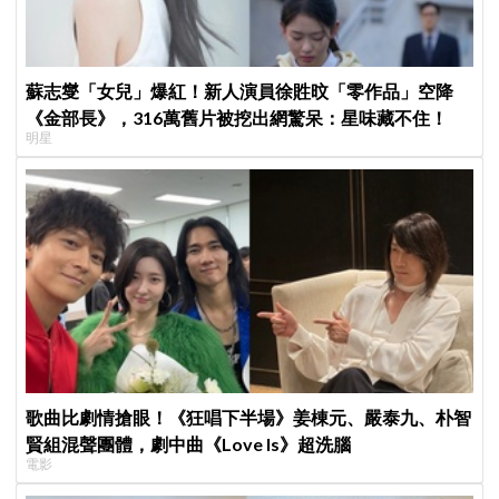
蘇志燮「女兒」爆紅！新人演員徐貹旼「零作品」空降
《金部長》，316萬舊片被挖出網驚呆：星味藏不住！
明星
歌曲比劇情搶眼！《狂唱下半場》姜棟元、嚴泰九、朴智
賢組混聲團體，劇中曲《Love Is》超洗腦
電影