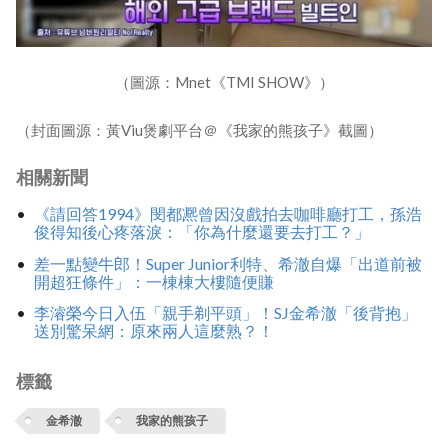
（圖源：Mnet《TMI SHOW》）
（封面圖源：黃Viu煲劇平台＠《我家的熊孩子》截圖）
相關新聞
《請回答1994》閔都凞曾因沒戲拍去咖啡廳打工，孫浩
俊得知後心疼落淚：「你為什麼還要去打工？」
差一點變牛郎！Super Junior利特、希澈自爆「出道前被
開超狂條件」：一棟棟大樓隨便賺
李濬榮今日入伍「親手剃平頭」！SJ金希澈「後背抱」
送別驚呆網：原來兩人這麼熟？！
標籤
金希澈
我家的熊孩子