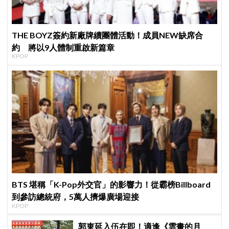
THE BOYZ簽約新廠牌續團體活動！成員NEW缺席合
約 將以9人體制重啟新篇章
KPOP
BTS 堪稱「K-Pop外交官」的影響力！從霸榜Billboard
到參訪總統府，5萬人擠爆廣場迎接
KPOP
郭東延入伍在即！適逢《雲畫的月