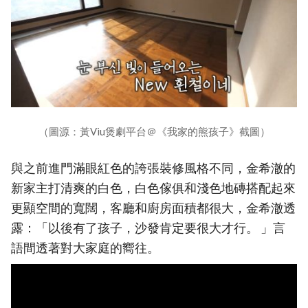
（圖源：黃Viu煲劇平台＠《我家的熊孩子》截圖）
與之前進門滿眼紅色的誇張裝修風格不同，金希澈的
新家主打清爽的白色，白色傢俱和淺色地磚搭配起來
更顯空間的寬闊，客廳和廚房面積都很大，金希澈透
露：「以後有了孩子，沙發肯定要很大才行。 」言
語間透著對大家庭的嚮往。