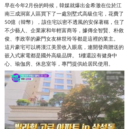
早在今年2月份的時候，韓媒就爆出金希澈在位於江
南三成洞富人區買下了一處別墅式高級住宅，花費了
50億（韓幣），該住宅以密不透風的安保著稱，住了
不少藝人、企業家和年輕富商等，據傳全智賢、朴敘
俊、李政宰的豪門女友林世玲等都是這裡的業主。
這片豪宅可以將漢江美景收入眼底，連開發商贈送的
嵌入式家電都是國外高級品牌。 1樓還設有健身中
心、瑜伽房、休息室等，專門提供給居民使用。