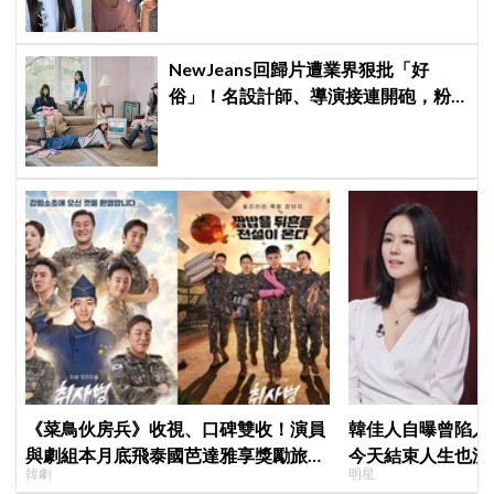
NewJeans回歸片遭業界狠批「好
俗」！名設計師、導演接連開砲，粉
絲力挺：我們要的就是這個味
《菜鳥伙房兵》收視、口碑雙收！演員
韓佳人自曝曾陷入
與劇組本月底飛泰國芭達雅享獎勵旅
今天結束人生也沒
韓劇
明星
行，慶祝亮眼成績
YouTube重拾生