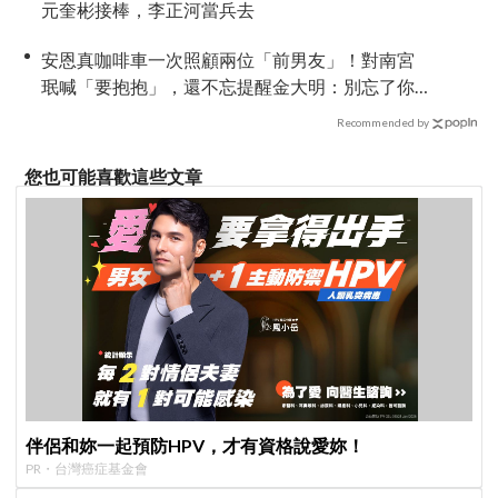
元奎彬接棒，李正河當兵去
安恩真咖啡車一次照顧兩位「前男友」！對南宮
珉喊「要抱抱」，還不忘提醒金大明：別忘了你
新婚 XD
Recommended by
您也可能喜歡這些文章
伴侶和妳一起預防HPV，才有資格說愛妳！
PR・台灣癌症基金會