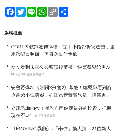
Facebook
Twitter
Line
WhatsApp
Copy
分
Link
享
為您推薦
CORTIS 乾鎬驚傳摔傷！雙手小指骨折急送醫，週
末演唱會照辦，但舞蹈動作全砍
女友看到未來公公頭頂後驚呆！快買養髮給男友
PR・新聞熱議養髮洗髮精
安普賢爆料《財閥X刑警2》幕後！鄭恩彩看到俞
承豪藏不住笑容，卻認為安普賢只是「搞笑男」
立即諮詢HPV！是對自己健康最好的投資，把握
現在不...
PR・台灣癌症基金會
《MOVING 異能》/「奉皙」換人演！21歲新人