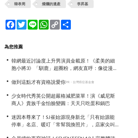
韓孝周
燦爛的遺產
李昇基
Facebook
Twitter
Line
WhatsApp
Copy
分
Link
享
為您推薦
韓網最近討論度上升男演員金載原！《柔美的細
胞小將3》「馴鹿」超圈粉，網友直呼：像從漫畫
走出來
做到這點才有資格說愛你
PR・台灣癌症基金會
少女時代秀英公開超嚴格減肥菜單！演《威尼斯
商人》貴族千金怕臉變圓：天天只吃蛋和鍋巴
迷因本尊來了！SJ崔始源現身新北「只有始源能
停車」名店、暖叮「常幫我換照片」，店家尖叫
合照網笑翻：這輩子不能脫粉了