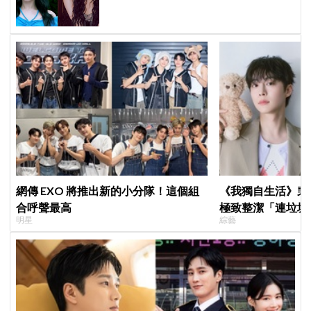
網傳 EXO 將推出新的小分隊！這個組
《我獨自生活》裴
合呼聲最高
極致整潔「連垃圾
明星
綜藝
一件事