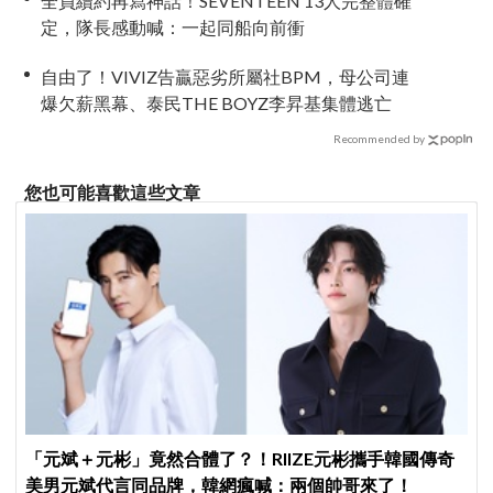
全員續約再寫神話！SEVENTEEN 13人完整體確
定，隊長感動喊：一起同船向前衝
自由了！VIVIZ告贏惡劣所屬社BPM，母公司連
爆欠薪黑幕、泰民THE BOYZ李昇基集體逃亡
Recommended by
您也可能喜歡這些文章
「元斌＋元彬」竟然合體了？！RIIZE元彬攜手韓國傳奇
美男元斌代言同品牌，韓網瘋喊：兩個帥哥來了！