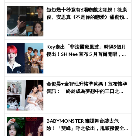
短短幾十秒竟有6場吻戲太犯規！徐康
俊、安恩真《不是你的戀愛》甜蜜預
告公開，網友直呼：太期待了！
Key走出「非法醫療風波」時隔5個月
復出！SHINee 宣布 5 月首爾開唱，
[THE INVERT] 挑戰「翻轉」視角重新
出發
金俊昊♥金智珉升格準爸媽！宣布懷孕
喜訊：「終於成為夢想中的三口之
家」
BABYMONSTER 雅譞舞台裝太危
險！「雙峰」呼之欲出，甩頭撥髮全
是護胸小動作！網：造型師出來謝罪