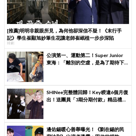
[推薦]明明非親眼所見，為何他卻深信不疑！《末行手
記》學生崔顯旭妙筆生花讓老師崔岷植一步步深陷
韓劇
公演第一、運動第二！Super Junior
東海：「離別的空虛，是為了期待下
次再見」
SHINee完整體回歸！Key睽違6個月復
出！送團員「3期分期付款」精品禮
物，不忘留一份給已故鐘鉉
邊佑錫暖心善舉曝光！《劉在錫的民