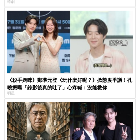
韓劇
《殺手媽咪》鄭準元登《玩什麼好呢？》掀態度爭議！孔
曉振曝「錄影後真的吐了」心疼喊：沒能救你
明星