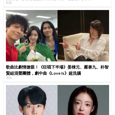
明星
歌曲比劇情搶眼！《狂唱下半場》姜棟元、嚴泰九、朴智
賢組混聲團體，劇中曲《Love Is》超洗腦
電影