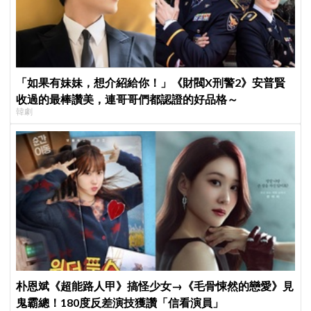
「如果有妹妹，想介紹給你！」《財閥X刑警2》安普賢
收過的最棒讚美，連哥哥們都認證的好品格～
韓劇
朴恩斌《超能路人甲》搞怪少女→《毛骨悚然的戀愛》見
鬼霸總！180度反差演技獲讚「信看演員」