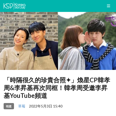
「時隔很久的珍貴合照✦」煥星CP韓孝
周&李昇基再次同框！韓孝周受邀李昇
基YouTube頻道
草莓
2022年5月3日 15:40
明星