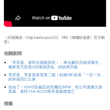
（封面圖源：IG@ hanhyojoo222、SBS《燦爛的遺產》官方劇
照）
相關新聞
「李昇基、泰民全都能弄死！」車佳媛狂言錄音曝光，
搬家當天拒退105億保證金、糾紛再升級
李昇基、李多寅喜迎第二胎！結婚3年湊成「一兒一女」
的幸福四口之家
自由了！VIVIZ告贏惡劣所屬社BPM，母公司連爆欠薪
黑幕、泰民THE BOYZ李昇基集體逃亡
標籤