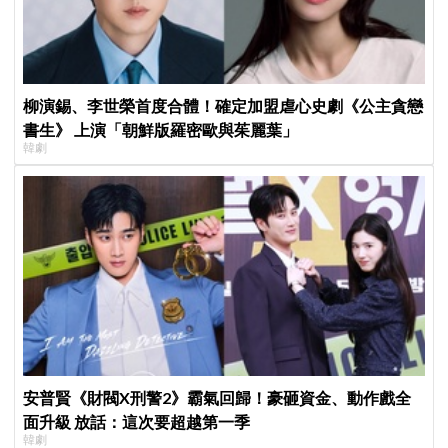
柳演錫、李世榮首度合體！確定加盟虐心史劇《公主貪戀
書生》 上演「朝鮮版羅密歐與茱麗葉」
韓劇
安普賢《財閥X刑警2》霸氣回歸！豪砸資金、動作戲全
面升級 放話：這次要超越第一季
韓劇