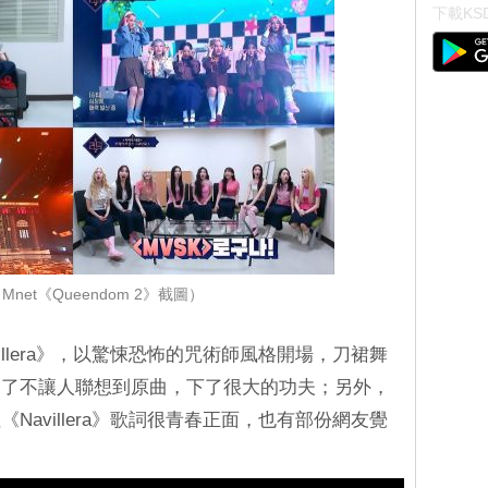
下載KSD
net《Queendom 2》截圖）
avillera》，以驚悚恐怖的咒術師風格開場，刀裙舞
為了不讓人聯想到原曲，下了很大的功夫；另外，
avillera》歌詞很青春正面，也有部份網友覺