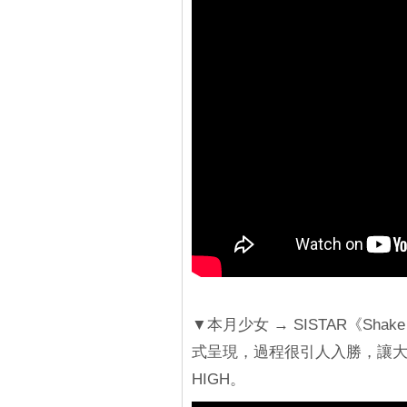
▼本月少女 → SISTAR《Sh
式呈現，過程很引人入勝，讓
HIGH。