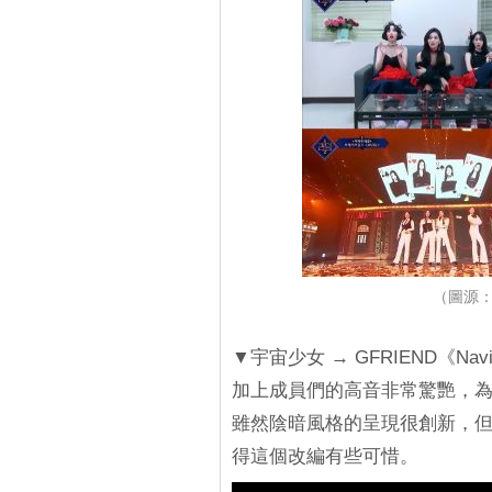
（圖源：M
▼宇宙少女 → GFRIEND《N
加上成員們的高音非常驚艷，
雖然陰暗風格的呈現很創新，但《N
得這個改編有些可惜。