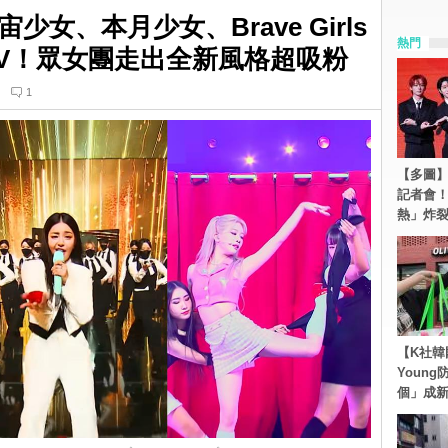
宇宙少女、本月少女、Brave Girls
熱門
V！眾女團走出全新風格超吸粉
1
【多圖】S
記者會
熱」炸
【K社韓
Youn
個」成