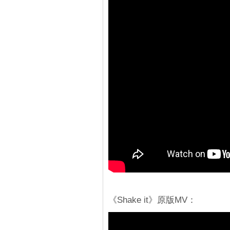
《Shake it》原版MV：