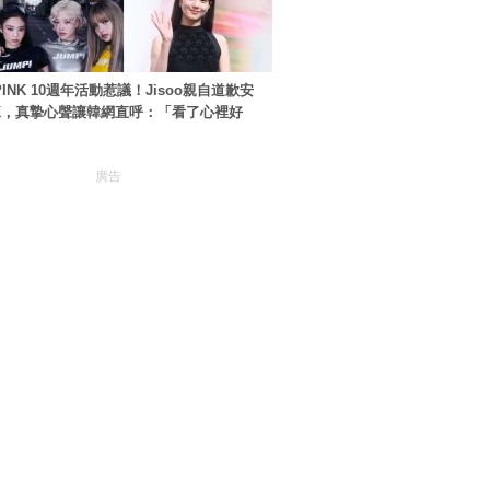
PINK 10週年活動惹議！Jisoo親自道歉安
NK，真摯心聲讓韓網直呼：「看了心裡好
廣告