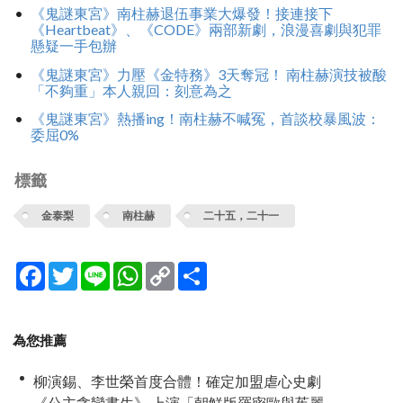
《鬼謎東宮》南柱赫退伍事業大爆發！接連接下
《Heartbeat》、《CODE》兩部新劇，浪漫喜劇與犯罪
懸疑一手包辦
《鬼謎東宮》力壓《金特務》3天奪冠！ 南柱赫演技被酸
「不夠重」本人親回：刻意為之
《鬼謎東宮》熱播ing！南柱赫不喊冤，首談校暴風波：
委屈0%
標籤
金泰梨
南柱赫
二十五，二十一
Facebook
Twitter
Line
WhatsApp
Copy
分
Link
享
為您推薦
柳演錫、李世榮首度合體！確定加盟虐心史劇
《公主貪戀書生》 上演「朝鮮版羅密歐與茱麗