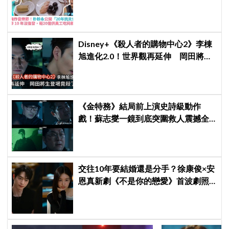
年沒復發、砸20億供員工吃同款有機
餐
Disney+《殺人者的購物中心2》李棟
旭進化2.0！世界觀再延伸 岡田將生
登場竟殺了「他」
《金特務》結局前上演史詩級動作
戲！蘇志燮一鏡到底突圍救人震撼全
場
交往10年要結婚還是分手？徐康俊×安
恩真新劇《不是你的戀愛》首波劇照
曝光，9月12日首播引期待