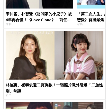
宋仲基、朴智賢《財閥家的小兒子》後
「第二次人生」如
4年再合體！《Love Cloud》「前任見
戀愛》首播聚焦「
韓劇
綜藝
面就變天」設定超鬧
全場淚崩，初見面
朴信惠、崔泰俊迎二寶倒數！一張照片意外引爆「二胎性
別」熱議
明星