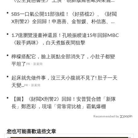
葉」
SBS一口氣公開11部強檔！《好搭檔2》、《財閥
X刑警2》全回歸！申惠善、金智媛、朴信惠、金
南佶、李帝勳...陣容太狂了
1.7億瀏覽漫畫神還原！孔曉振睽違15年回歸MBC
《殺手媽咪》，白天煮飯夜間狙擊
檸檬搭配它，臉上斑點全部消失了，小肚子都變
平坦了
PR・新素簡
起床就先做件事，沒三天小腹就不見了! 肚子一天
天變...
PR・新素簡
【圖】《財閥X刑警2》回歸！安普賢合體「新隊
長」鄭恩彩 ，現場「背靠背比槍」霸氣爆棚
Recommended by
您也可能喜歡這些文章