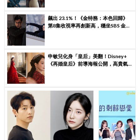
飆出 23.1%！《金特務：本色回歸》
第8集收視率再創新高，穩坐SBS 金土
劇歷代第2、能否打破《上流戰爭2》
紀錄成焦點
申敏兒化身「皇后」美翻！Disney+
《再婚皇后》前導海報公開，高貴氣
場＋豪華主演陣容讓人超期待！