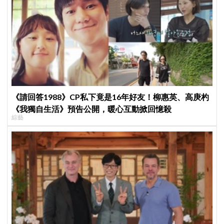
《請回答1988》CP私下竟是16年好友！柳惠英、高庚杓
《我獨自生活》預告公開，暖心互動掀回憶殺
綜藝