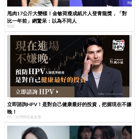
甩肉17公斤大變樣！金敏荷瘦成紙片人登青龍獎，「對
比一年前」網驚呆：以為不同人
明星
立即諮詢HPV！是對自己健康最好的投資，把握現在不嫌
晚！
PR・台灣癌症基金會