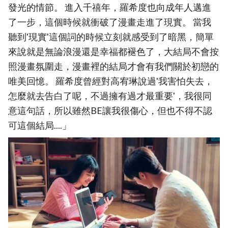
發光的情節。 進入千禧年，羅希度也向成年人邁進
了一步，這個時候就衝破了漫畫走進了現實。 當我
聽到'現實'這個詞的時候立刻就感受到了暗黑，簡單
來說就是無論浪漫還是幸福都褪色了，大結局不會按
照漫畫氛圍走，漫畫裡的結局才會有我們關於初戀的
唯美回憶。 羅希度曾經對高宥琳說過'我害怕失去，
怎麼就去告白了呢，不過擁有過才最重要'，我很同
意這句話，所以雖然BE讓我很傷心，但也不得不認
可這個結局....」