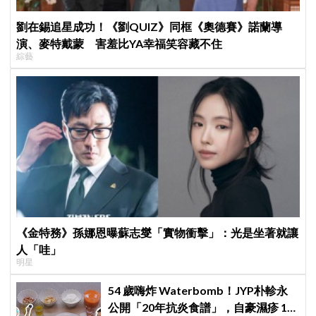
劉在錫追星成功！《劉QUIZ》同框《奧德賽》諾蘭導
演、麥特戴蒙 害羞比YA幸福笑容藏不住
綜藝
《金特務》孫娜恩曝蘇志燮「實物衝擊」：光是坐著就讓
人「哇」
明星
54 歲嗨炸 Waterbomb！JYP朴軫永
公開「20年抗炎食譜」，自豪濕疹 10