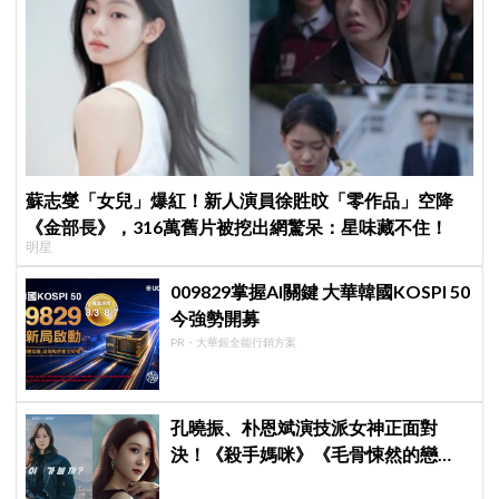
蘇志燮「女兒」爆紅！新人演員徐貹旼「零作品」空降
《金部長》，316萬舊片被挖出網驚呆：星味藏不住！
明星
009829掌握AI關鍵 大華韓國KOSPI 50
今強勢開募
PR・大華銀全能行銷方案
孔曉振、朴恩斌演技派女神正面對
決！《殺手媽咪》《毛骨悚然的戀
愛》掀韓劇收視大戰