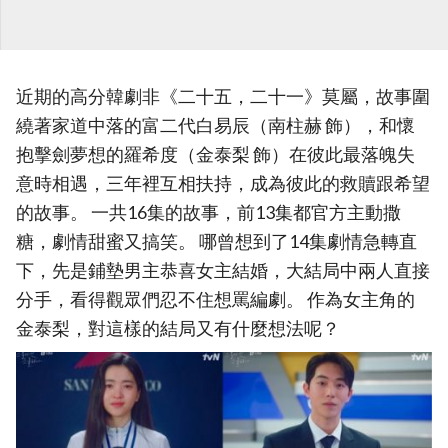
近期的高分韓劇非《二十五，二十一》莫屬，故事圍
繞著家道中落的富二代白易辰（南柱赫 飾），和懷
抱擊劍夢想的羅希度（金泰梨 飾）在彼此最落魄失
意時相遇，三年裡互相扶持，成為彼此的救贖跟希望
的故事。 一共16集的故事，前13集都官方主動撒
糖，劇情甜蜜又搞笑。 哪曾想到了14集劇情急轉直
下，先是鋪墊男主恭喜女主結婚，大結局中兩人直接
分手，看得觀眾們忍不住想罵編劇。 作為女主角的
金泰梨，對這樣的結局又有什麼想法呢？