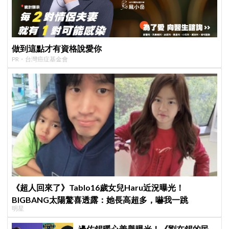
做到這點才有資格說愛你
PR・台灣癌症基金會
《超人回來了》Tablo16歲女兒Haru近況曝光！
BIGBANG太陽驚喜透露：她長高超多，嚇我一跳
明星
邊佑錫暖心善舉曝光！《劉在錫的民