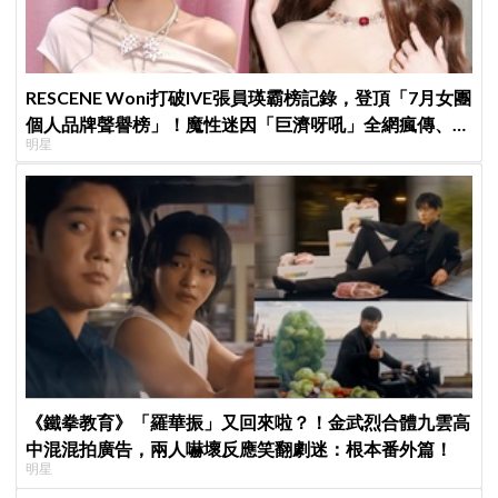
RESCENE Woni打破IVE張員瑛霸榜記錄，登頂「7月女團
個人品牌聲譽榜」！魔性迷因「巨濟呀吼」全網瘋傳、逆
明星
襲Melon第一
《鐵拳教育》「羅華振」又回來啦？！金武烈合體九雲高
中混混拍廣告，兩人嚇壞反應笑翻劇迷：根本番外篇！
明星