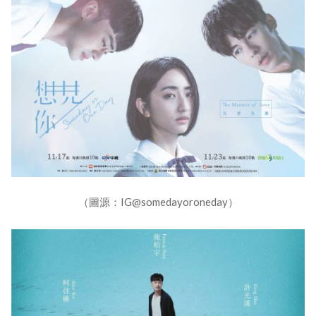
（圖源：IG@somedayoroneday）