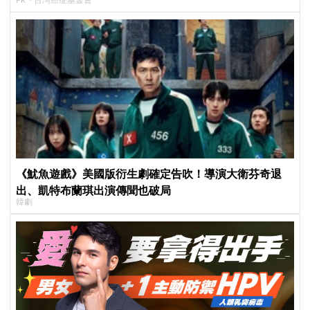
《魷魚遊戲》美國版衍生劇確定告吹！導演大衛芬奇退
出、凱特布蘭琪出演傳聞也破局
韓劇