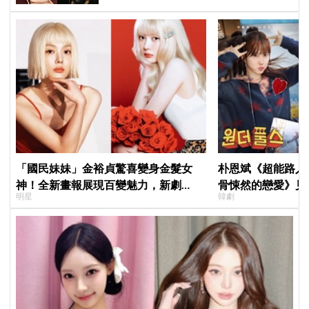
「國民妹妹」金裕貞驚喜變身金髮女
朴恩斌《超能路人
神！全新畫報展現百變魅力，新劇
骨悚然的戀愛》見
明星
韓劇
《100日的謊言》將在10月首播
演技獲讚「信看演