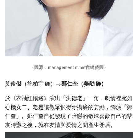
（圖源：management mmm官網截圖）
莫俊傑（施柏宇 飾）→
鄭仁奎（姜勛 飾）
於《衣袖紅鑲邊》演出「洪德老」一角，劇情裡宛如
心機女二、老是讓觀眾恨得牙癢癢的姜勛，飾演「鄭
仁奎」。鄭仁奎自從發現了暗戀的敏珠喜歡自己的摯
友時憲之後，就在友情與愛情之間產生矛盾。