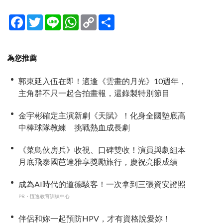
Facebook
Twitter
Line
WhatsApp
Copy
分
Link
享
為您推薦
郭東延入伍在即！適逢《雲畫的月光》10週年，
主角群不只一起合拍畫報，還錄製特別節目
金宇彬確定主演新劇《天賦》！化身全國墊底高
中棒球隊教練 挑戰熱血成長劇
《菜鳥伙房兵》收視、口碑雙收！演員與劇組本
月底飛泰國芭達雅享獎勵旅行，慶祝亮眼成績
成為AI時代的道德駭客！一次拿到三張資安證照
PR・恆逸教育訓練中心
伴侶和妳一起預防HPV，才有資格說愛妳！