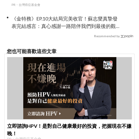
PR・台灣癌症基金會
《金特務》EP.10大結局完美收官！蘇志燮真摯發
表完結感言：真心感謝一路陪伴我們到最後的觀
眾
Recommended by
您也可能喜歡這些文章
立即諮詢HPV！是對自己健康最好的投資，把握現在不嫌
晚！
PR・台灣癌症基金會