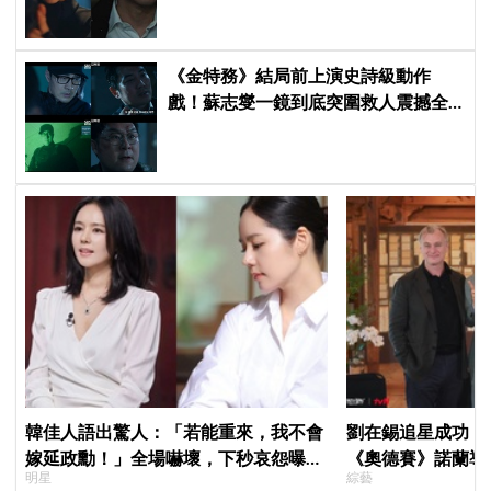
《金特務》結局前上演史詩級動作
戲！蘇志燮一鏡到底突圍救人震撼全
場
韓佳人語出驚人：「若能重來，我不會
劉在錫追星成功！《
嫁延政勳！」全場嚇壞，下秒哀怨曝真
《奧德賽》諾蘭導
明星
綜藝
實原因笑翻
比YA幸福笑容藏