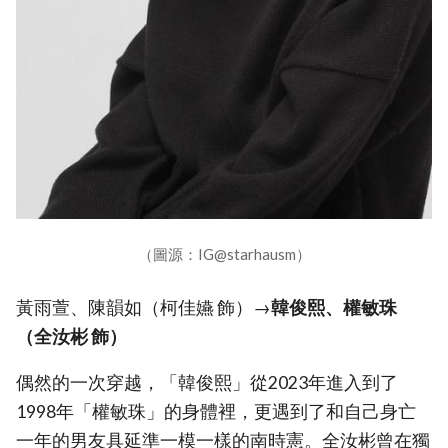
（圖源：IG@starhausm）
黃雨萱、陳韻如（柯佳嬿 飾）→
韓俊熙、權敏珠
（全汝彬 飾）
偶然的一次穿越，「韓俊熙」從2023年進入到了
1998年「權敏珠」的身體裡，更遇到了和自己身亡
一年的男友具延準一模一樣的南時憲。全汝彬曾在獨