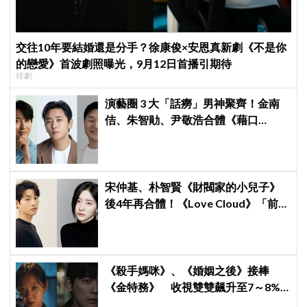
交往10年要結婚還是分手？徐康俊×安恩真新劇《不是你
的戀愛》首波劇照曝光，9月12日首播引期待
韓劇
演藝圈 3 大「話癆」男神聚齊！金南
佶、朱智勛、尹敬浩合體《藉口
GO》，劉在錫恐遇職業生涯最強對手
宋仲基、朴智賢《財閥家的小兒子》
後4年再合體！《Love Cloud》「前任
見面就變天」設定超鬧
《殺手媽咪》、《婚姻之後》接棒
《金特務》 收視雙雙飆升至7～8%
創新高！