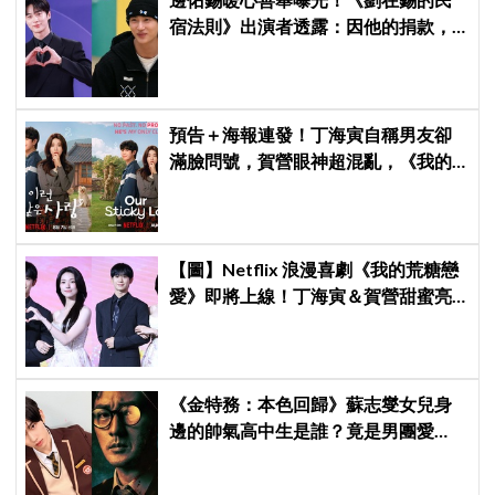
宿法則》出演者透露：因他的捐款，
兒童患者順利完成治療
預告＋海報連發！丁海寅自稱男友卻
滿臉問號，賀營眼神超混亂，《我的
荒糖戀愛》定檔8月7日，還沒播就讓
網友瘋猜結局
【圖】Netflix 浪漫喜劇《我的荒糖戀
愛》即將上線！丁海寅＆賀營甜蜜亮
相製作發表會，甜蜜CP化學反應引期
待
《金特務：本色回歸》蘇志燮女兒身
邊的帥氣高中生是誰？竟是男團愛
豆，首次挑戰演戲便留下深刻印象