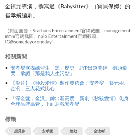
金鎮元導演，撰寫過《Babysitter》（寶貝保姆）的
崔孝飛編劇。
（封面圖源：Starhaus Entertainment官網截圖、management
mmm官網截圖、npio Entertainment官網截圖、
IG@somedayoroneday）
相關新聞
安孝燮淚揭練習生「黑」歷史！JYP出道夢碎，街頭爆
哭，承認「那是我人生污點」
【影片】《秒殺愛情》製作發佈會：安孝燮、蔡元彬、
金汎，三人花式比心
「深金髮．金汎」帥出新高度！新劇《秒殺愛情》化身
全球品牌高管，正面迎戰安孝燮
標籤
想見你
安孝燮
姜勛
全汝彬