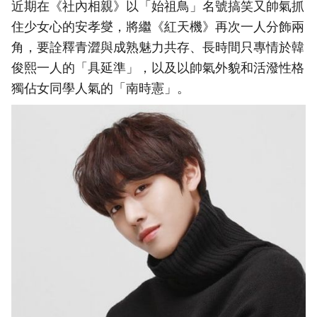
近期在《社內相親》以「始祖鳥」名號搞笑又帥氣抓
住少女心的安孝燮，將繼《紅天機》再次一人分飾兩
角，要詮釋青澀與成熟魅力共存、長時間只專情於韓
俊熙一人的「具延準」，以及以帥氣外貌和活潑性格
獨佔女同學人氣的「南時憲」。