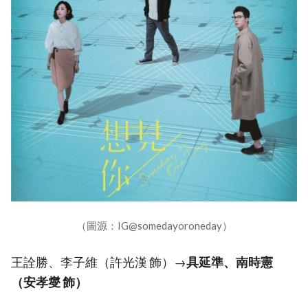
（圖源：IG@somedayoroneday）
王詮勝、李子維（許光漢 飾）→
具延準、南時憲
（安孝燮 飾）