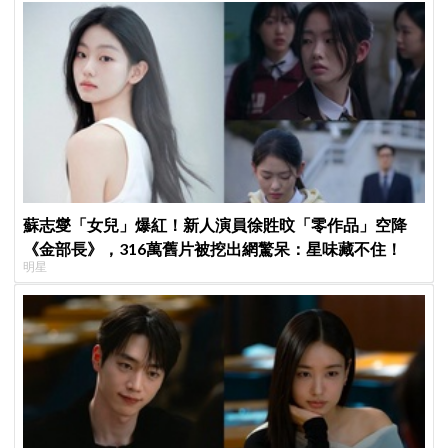
蘇志燮「女兒」爆紅！新人演員徐貹旼「零作品」空降
《金部長》，316萬舊片被挖出網驚呆：星味藏不住！
明星