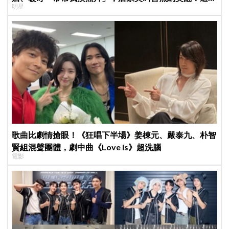
明星
子不能脫粉了
歌曲比劇情搶眼！《狂唱下半場》姜棟元、嚴泰九、朴智
賢組混聲團體，劇中曲《Love Is》超洗腦
電影