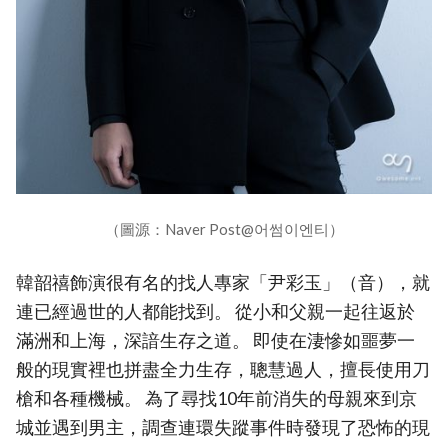
（圖源：Naver Post@어썸이엔티）
韓韶禧飾演很有名的找人專家「尹彩玉」（音），就
連已經過世的人都能找到。 從小和父親一起往返於
滿洲和上海，深諳生存之道。 即使在淒慘如噩夢一
般的現實裡也拼盡全力生存，聰慧過人，擅長使用刀
槍和各種機械。 為了尋找10年前消失的母親來到京
城並遇到男主，調查連環失蹤事件時發現了恐怖的現