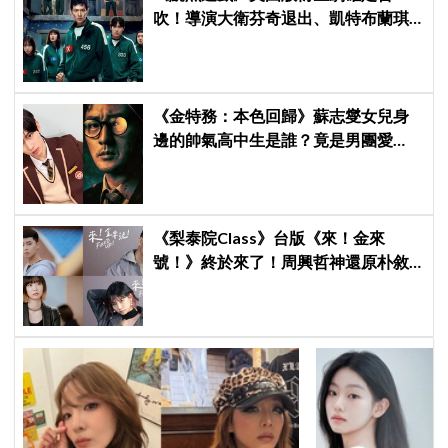
吹！導演大衛芬奇退出、凱特布蘭琪
出演傳聞也破局
《金特務：本色回歸》蘇志燮女兒身
邊的帥氣高中生是誰？竟是男團愛
豆，首次挑戰演戲便留下深刻印象
《梨泰院Class》台版《來！金來
號！》終於來了！周興哲神還原朴敘
俊「栗子頭」，袁澧林挑戰金多美經
典角色