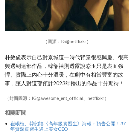
（圖源：IG@netflixkr）
朴敘俊表示自己對京城這一時代背景很感興趣、很高
興遇到這部作品，韓韶禧則透露說彩玉只是表面強
悍、實際上內心十分溫暖，在劇中有相當豐富的故
事，讓人對這部預計2023年播出的作品十分期待！
（封面圖源：IG@awesome_ent_official、netflixkr）
相關新聞
崔岷植、韓韶禧《高年級實習生》海報＋預告公開！37
年資深實習生遇上美女CEO