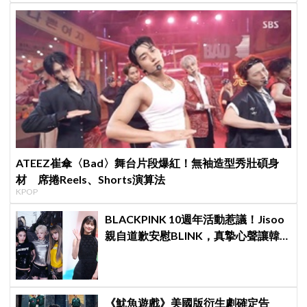
ATEEZ崔傘〈Bad〉舞台片段爆紅！無袖造型秀壯碩身
材 席捲Reels、Shorts演算法
KPOP
BLACKPINK 10週年活動惹議！Jisoo
親自道歉安慰BLINK，真摯心聲讓韓
網直呼：「看了心裡好暖」
《魷魚遊戲》美國版衍生劇確定告