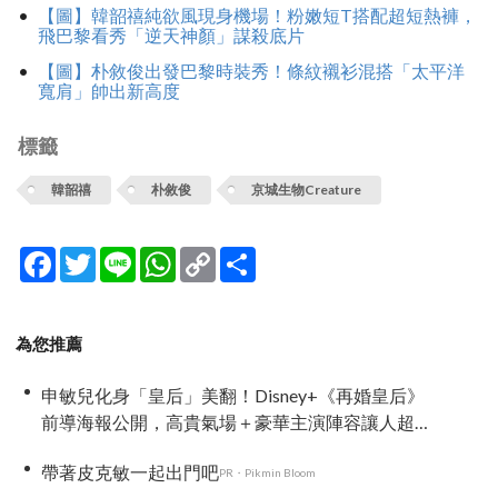
【圖】韓韶禧純欲風現身機場！粉嫩短T搭配超短熱褲，
飛巴黎看秀「逆天神顏」謀殺底片
【圖】朴敘俊出發巴黎時裝秀！條紋襯衫混搭「太平洋
寬肩」帥出新高度
標籤
韓韶禧
朴敘俊
京城生物Creature
Facebook
Twitter
Line
WhatsApp
Copy
分
Link
享
為您推薦
申敏兒化身「皇后」美翻！Disney+《再婚皇后》
前導海報公開，高貴氣場＋豪華主演陣容讓人超
期待！
帶著皮克敏一起出門吧
PR・Pikmin Bloom