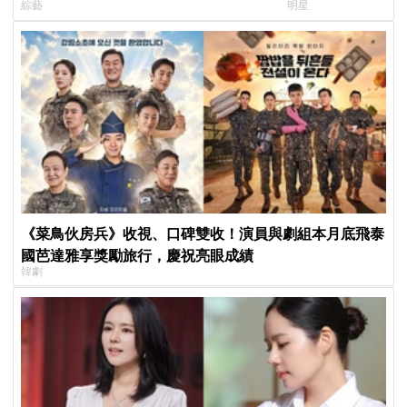
綜藝
明星
一件事
傳奇
《菜鳥伙房兵》收視、口碑雙收！演員與劇組本月底飛泰
國芭達雅享獎勵旅行，慶祝亮眼成績
韓劇