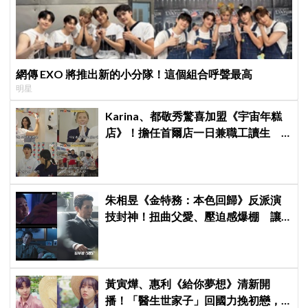
網傳 EXO 將推出新的小分隊！這個組合呼聲最高
明星
Karina、都敬秀驚喜加盟《宇宙年糕
店》！擔任首爾店一日兼職工讀生
李泳知一句話意外成真
朱相昱《金特務：本色回歸》反派演
技封神！扭曲父愛、壓迫感爆棚 讓
觀眾毛骨悚然
黃寅燁、惠利《給你夢想》清新開
播！「醫生世家子」回國力挽初戀，