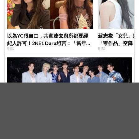
以為YG很自由，其實連去廁所都要經
蘇志燮「女兒」爆
紀人許可！2NE1 Dara坦言：「當年超
「零作品」空降《
明星
明星
羨慕少女時代」
片被挖出網驚呆：
打破多人口團體魔咒！SEVENTEEN第二次全員續約，感
性告白克拉：請陪伴「TEAM SVT」見證永恆約定！