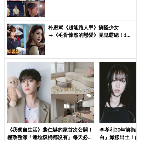
「破鏡難圓」回憶殺引發全網現實共
鳴
朴恩斌《超能路人甲》搞怪少女
→《毛骨悚然的戀愛》見鬼霸總！180
度反差演技獲讚「信看演員」
《我獨自生活》裴仁爀的家首次公開！
李孝利30年前街
極致整潔「連垃圾桶都沒有」每天必做
白」嫩樣出土！前