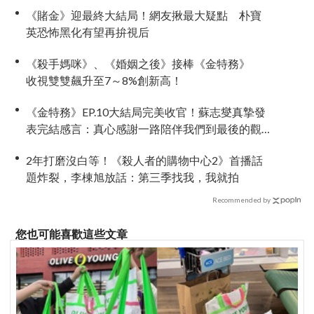
《賭金》迎最終大結局！網友揪最大疑點 朴寶
英恐怖黑化有望再拚視后
《殺手媽咪》、《婚姻之後》接棒《金特務》
收視雙雙飆升至7～8%創新高！
《金特務》EP.10大結局完美收官！蘇志燮真摯發
表完結感言：真心感謝一路陪伴我們到最後的觀
眾
2年打磨沒白等！《殺人者的購物中心2》首播話
題炸裂，李棟旭放話：第三季找我，我就拍
Recommended by
您也可能喜歡這些文章