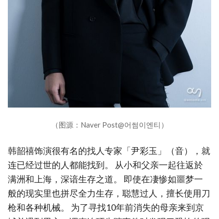
（图源：Naver Post@어썸이엔티）
韩韶禧饰演很有名的找人专家「尹彩玉」（音），就
连已经过世的人都能找到。 从小和父亲一起往返於
满洲和上海，深谙生存之道。 即使在凄惨如噩梦一
般的现实里也拼尽全力生存，聪慧过人，擅长使用刀
枪和各种机械。 为了寻找10年前消失的母亲来到京