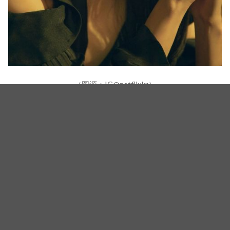
（图源：IG@netflixkr）
朴叙俊表示自己对京城这一时代背景很感兴趣、很高
兴遇到这部作品，韩韶禧则透露说彩玉只是表面强
悍、实际上内心十分温暖，在剧中有相当丰富的故
事，让人对这部预计2023年播出的作品十分期待！
（封面图源：IG@awesome_ent_official、netflixkr）
相关新闻
崔岷植、韩韶禧《高年级实习生》海报＋预告公开！37