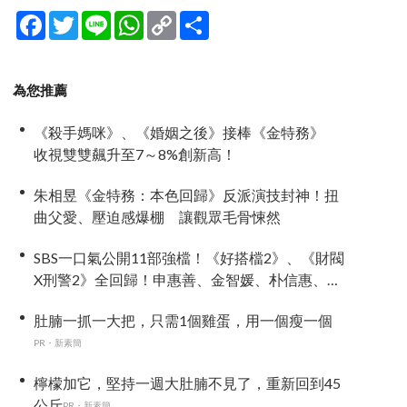
Facebook
Twitter
Line
WhatsApp
Copy
分
Link
享
為您推薦
《殺手媽咪》、《婚姻之後》接棒《金特務》
收視雙雙飆升至7～8%創新高！
朱相昱《金特務：本色回歸》反派演技封神！扭
曲父愛、壓迫感爆棚 讓觀眾毛骨悚然
SBS一口氣公開11部強檔！《好搭檔2》、《財閥
X刑警2》全回歸！申惠善、金智媛、朴信惠、金
南佶、李帝勳...陣容太狂了
肚腩一抓一大把，只需1個雞蛋，用一個瘦一個
PR・新素簡
檸檬加它，堅持一週大肚腩不見了，重新回到45
公斤
PR・新素簡