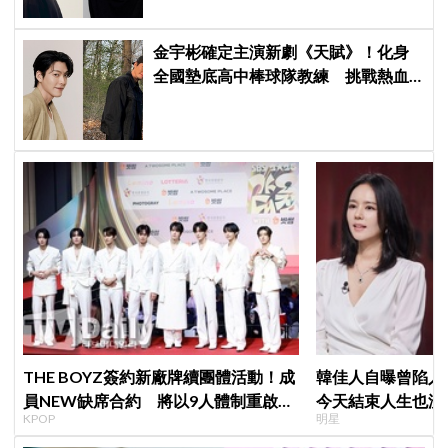
金宇彬確定主演新劇《天賦》！化身
全國墊底高中棒球隊教練 挑戰熱血
成長劇
THE BOYZ簽約新廠牌續團體活動！成
韓佳人自曝曾陷入
員NEW缺席合約 將以9人體制重啟新
今天結束人生也沒
KPOP
明星
篇章
YouTube重拾生