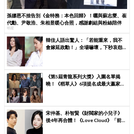
孫娜恩不捨告別《金特務：本色回歸》！曬與蘇志燮、崔
代勳、尹敬浩、朱相昱暖心合照，感謝劇組與粉絲陪伴
明星
韓佳人語出驚人：「若能重來，我不
會嫁延政勳！」全場嚇壞，下秒哀怨
曝真實原因笑翻
《第5屆青龍系列大獎》入圍名單揭
曉！《稻草人》6項提名成最大贏家，
金宣虎、玄彬爭視帝，高胤禎、金高
銀角逐視后！
宋仲基、朴智賢《財閥家的小兒子》
後4年再合體！《Love Cloud》「前任
見面就變天」設定超鬧