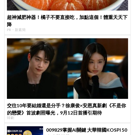
超神減肥神器！橘子不要直接吃，加點這個！體重天天下
降
PR・新素簡
交往10年要結婚還是分手？徐康俊×安恩真新劇《不是你
的戀愛》首波劇照曝光，9月12日首播引期待
韓劇
009829掌握AI關鍵 大華韓國KOSPI 50