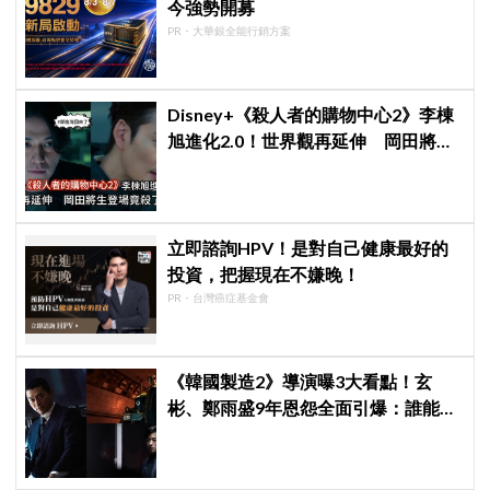
今強勢開募
PR・大華銀全能行銷方案
Disney+《殺人者的購物中心2》李棟
旭進化2.0！世界觀再延伸 岡田將生
登場竟殺了「他」
立即諮詢HPV！是對自己健康最好的
投資，把握現在不嫌晚！
PR・台灣癌症基金會
《韓國製造2》導演曝3大看點！玄
彬、鄭雨盛9年恩怨全面引爆：誰能活
到最後？