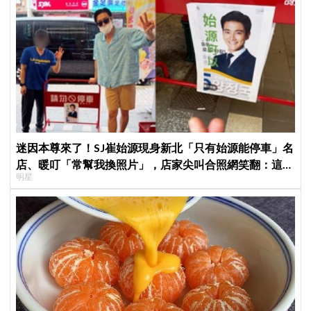
迷因本尊來了！SJ崔始源現身新北「只有始源能停車」名
店、暖叮「常幫我換照片」，店家尖叫合照網笑翻：這輩
明星
子不能脫粉了