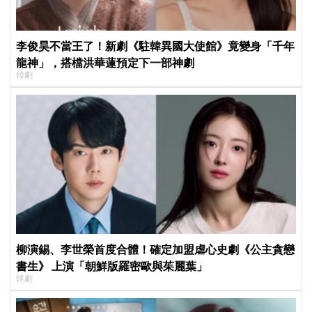
李俊昊不當王了！新劇《駐韓異國大使館》竟變身「千年
龍神」，搭檔洪華蓮預定下一部神劇
韓劇
柳演錫、李世榮首度合體！確定加盟虐心史劇《公主貪戀
書生》 上演「朝鮮版羅密歐與茱麗葉」
韓劇