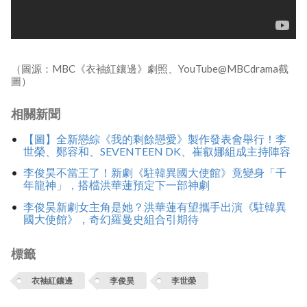
（圖源：MBC《衣袖紅鑲邊》劇照、YouTube@MBCdrama截
圖）
相關新聞
【圖】全新戀綜《我的剩餘戀愛》製作發表會舉行！李
世榮、鄭容和、SEVENTEEN DK、崔叡娜組成主持陣容
李俊昊不當王了！新劇《駐韓異國大使館》竟變身「千
年龍神」，搭檔洪華蓮預定下一部神劇
李俊昊新劇女主角是她？洪華蓮有望攜手出演《駐韓異
國大使館》，奇幻羅曼史組合引期待
標籤
衣袖紅鑲邊
李俊昊
李世榮