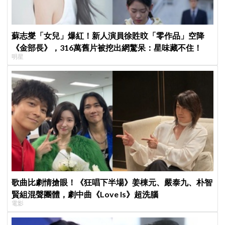
蘇志燮「女兒」爆紅！新人演員徐貹旼「零作品」空降
《金部長》，316萬舊片被挖出網驚呆：星味藏不住！
明星
歌曲比劇情搶眼！《狂唱下半場》姜棟元、嚴泰九、朴智
賢組混聲團體，劇中曲《Love Is》超洗腦
電影