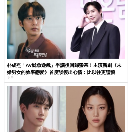
朴成焄「AV魷魚遊戲」爭議後回歸螢幕！主演新劇《未
婚男女的效率戀愛》首度談復出心情：比以往更謹慎
明星