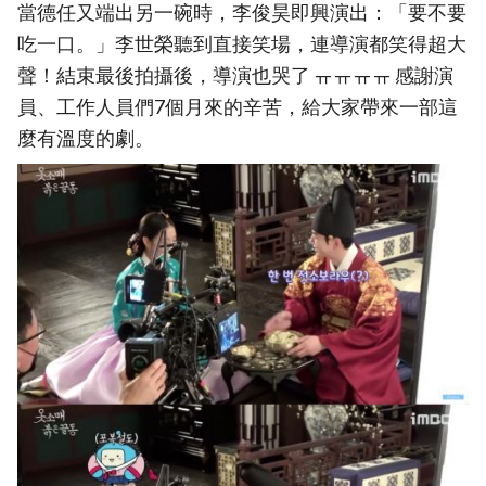
當德任又端出另一碗時，李俊昊即興演出：「要不要
吃一口。」李世榮聽到直接笑場，連導演都笑得超大
聲！結束最後拍攝後，導演也哭了 ㅠㅠㅠㅠ 感謝演
員、工作人員們7個月來的辛苦，給大家帶來一部這
麼有溫度的劇。