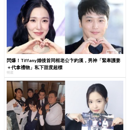
閃爆！Tiffany婚後首同框老公卞約漢，男神「緊牽護妻
＋代拿禮物」私下甜度超標
明星