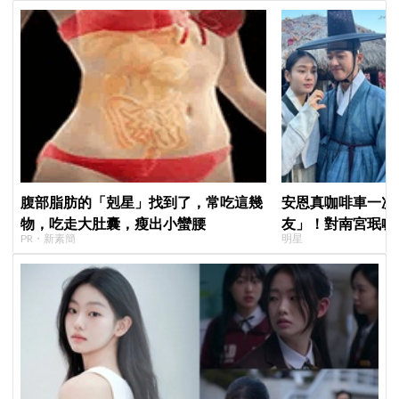
腹部脂肪的「剋星」找到了，常吃這幾
安恩真咖啡車一次
物，吃走大肚囊，瘦出小蠻腰
友」！對南宮珉喊
PR・新素簡
明星
提醒金大明：別忘了