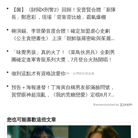
【圖】《財閥X刑警2》回歸！安普賢合體「新隊
長」鄭恩彩 ，現場「背靠背比槍」霸氣爆棚
柳演錫、李世榮首度合體！確定加盟虐心史劇
《公主貪戀書生》 上演「朝鮮版羅密歐與茱麗
葉」
「味覺男孩」真的火了！《菜鳥伙房兵》企劃男
團確定進軍青龍系列大獎，7月登台火熱開唱！
做到這點才有資格說愛你
PR・台灣癌症基金會
預告＋海報連發！丁海寅自稱男友卻滿臉問號，
賀營眼神超混亂，《我的荒糖戀愛》定檔8月7
日，還沒播就讓網友瘋猜結局
Recommended by
您也可能喜歡這些文章