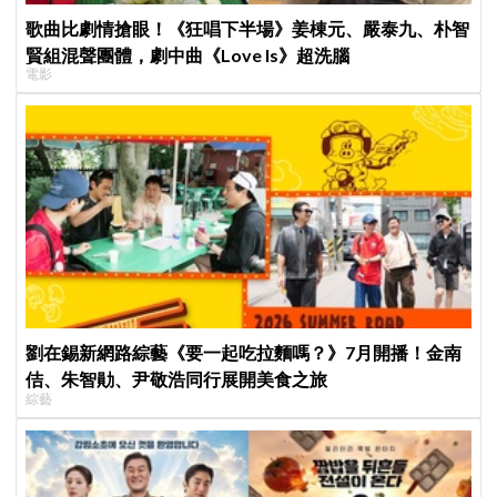
歌曲比劇情搶眼！《狂唱下半場》姜棟元、嚴泰九、朴智
賢組混聲團體，劇中曲《Love Is》超洗腦
電影
劉在錫新網路綜藝《要一起吃拉麵嗎？》7月開播！金南
佶、朱智勛、尹敬浩同行展開美食之旅
綜藝