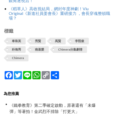
銀角逐視后！
《稻草人》高收視結局，網封年度神劇！Viu
Original《新進社員姜會長》重磅接力 ，會長穿魂整頓職
場？
標籤
車珠英
秀賢
禹賢
李熙俊
朴海秀
南基愛
Chimera分集劇情
Chimera
Facebook
Twitter
Line
WhatsApp
Copy
分
Link
享
為您推薦
《鐵拳教育》第二季確定啟動，原著還有「未爆
彈」等著拍！金武烈不排除「打更大」