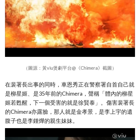
（圖源：黃viu煲劇平台@《Chimera》截圖）
在裴署長出事的同時，車恩秀正在警察署自首自己就
是柳星姬、是35年前的Chimera，聲稱「體內的柳星
姬若甦醒，下一個受害的就是徐賢泰」。傷害裴署長
的Chimera亦露臉，那人就是金孝景，是李上宇的遺
腹子也是李鍾燁的親生妹妹。