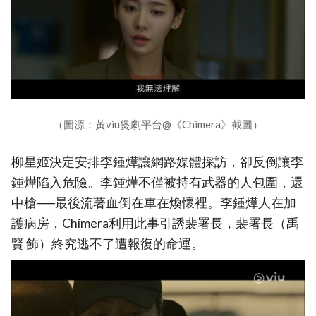
（圖源：黃viu煲劇平台@《Chimera》截圖）
柳星姬決定安排李鍾燁讓網路媒體採訪，卻反倒讓李
鍾燁陷入危險。李鍾燁不僅被持有武器的人包圍，還
中槍──最後流著血倒在車在煥懷裡。李鍾燁人在加
護病房，Chimera利用此事引誘裴署長，裴署長（禹
賢 飾）終究逃不了遭報復的命運。