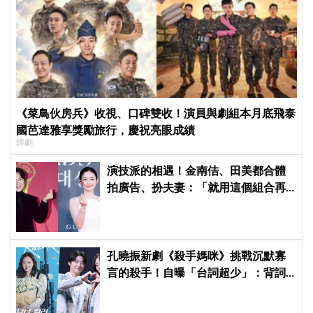
《菜鳥伙房兵》收視、口碑雙收！演員與劇組本月底飛泰
國芭達雅享獎勵旅行，慶祝亮眼成績
韓劇
演技派的相遇！金南佶、田美都合體
拍廣告、扮夫妻：「就用這個組合再
拍一部戲劇吧」
孔曉振新劇《殺手媽咪》挑戰沉默寡
言的殺手！自曝「台詞超少」：背詞
壓力小很多XD