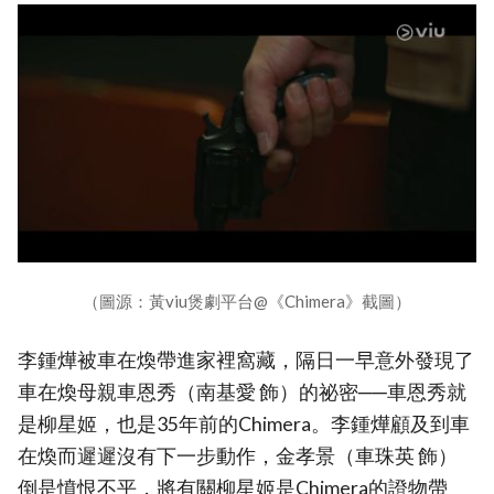
（圖源：黃viu煲劇平台@《Chimera》截圖）
李鍾燁被車在煥帶進家裡窩藏，隔日一早意外發現了
車在煥母親車恩秀（南基愛 飾）的祕密──車恩秀就
是柳星姬，也是35年前的Chimera。李鍾燁顧及到車
在煥而遲遲沒有下一步動作，金孝景（車珠英 飾）
倒是憤恨不平，將有關柳星姬是Chimera的證物帶