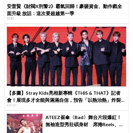
安普賢《財閥X刑警2》霸氣回歸！豪砸資金、動作戲全
面升級 放話：這次要超越第一季
韓劇
【多圖】Stray Kids亮相新專輯《THIS & THAT》記者
會！展現多才全能與滿滿自信，預告「以熱治熱」炸裂夏
KPOP
日音樂圈
ATEEZ崔傘〈Bad〉舞台片段爆紅！
無袖造型秀壯碩身材 席捲Reels、
Shorts演算法