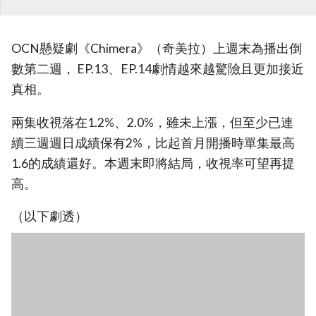
OCN懸疑劇《Chimera》（奇美拉）上週末為播出倒
數第二週， EP.13、EP.14劇情越來越驚險且更加接近
真相。
兩集收視落在1.2%、2.0%，雖未上漲，但至少已連
續三週週日成績保有2%，比起首月開播時單集最高
1.6的成績還好。本週末即將結局，收視率可望再提
高。
（以下劇透）