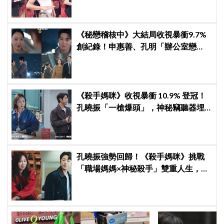
《秘戀稽核中》大結局收視暴衝9.7%
創紀錄！申惠善、孔明「辦公室戀
情」修成正果，結尾「十指緊扣」甜
到蛀牙
《殺手媽咪》收視暴衝 10.9% 登冠！
孔曉振「一槍爆頭」，神秘竊聽器埋
伏筆
孔曉振強勢回歸！《殺手媽咪》挑戰
「職場媽媽×神秘殺手」雙重人生，與
鄭準元展開反差夫妻線