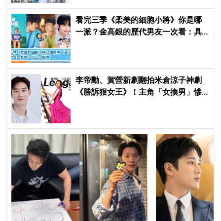
看完三季《柔美的細胞小將》你是哪
一派？金高銀的歷代男友一次看：具
雄、巴比、馴鹿
李帝勳、賀營新劇翻拍米倉涼子神劇
《勝訴狠女王》！主角「女換男」慘
遭韓網炎上：何必買版權？