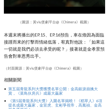
（圖源：黃viu煲劇平台@《Chimera》截圖）
本週末將播出的EP.15、EP.16預告，車在煥因為面臨
接踵而來的打擊而情緒低落，宥真對他說：「如果這
一切就是我們必須去承受的呢？」接著就是金孝景預
告會對車恩秀出手。
（封面圖源：黃viu煲劇平台@《Chimera》截圖）
相關新聞
第五屆青龍系列大獎獲獎名單公開：金高銀淚崩擒大
賞，《菜鳥伙房兵》成最大贏家
《第5屆青龍系列大獎》入圍名單揭曉！《稻草人》6項
提名成最大贏家，金宣虎、玄彬爭視帝，高胤禎、金高