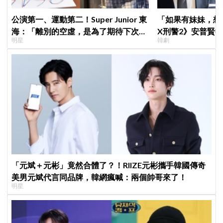
公演第一、運動第二！Super Junior 東
「如果有妹妹，想
海：「離別的空虛，是為了期待下次再
X刑警2》安普賢
明星
韓劇
見」
哥哥們都認證的好
「元斌＋元彬」竟然合體了？！RIIZE元彬攜手韓國傳奇
美男元斌代言同品牌，韓網瘋喊：兩個帥哥來了！
明星