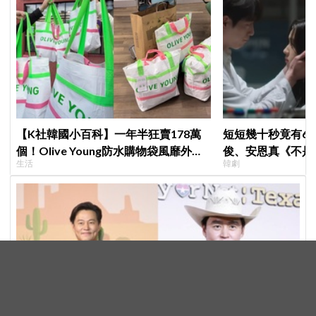
【K社韓國小百科】一年半狂賣178萬
短短幾十秒竟有6
個！Olive Young防水購物袋風靡外國
俊、安恩真《不是
生活
韓劇
遊客，機場「人手一個」成新奇景
公開，網友直呼：