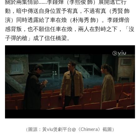
關於兩集情節……李鍾燁（李熙俊 飾）展開逃亡行
動，暗中傳送自身位置予宥真，不過宥真（秀賢 飾
演）同時透露給了車在煥（朴海秀 飾）。李鍾燁倍
感背叛，也不願信任車在煥，兩人在對峙之下，「沒
子彈的槍」成了信任橋梁。
（圖源：黃viu煲劇平台@《Chimera》截圖）