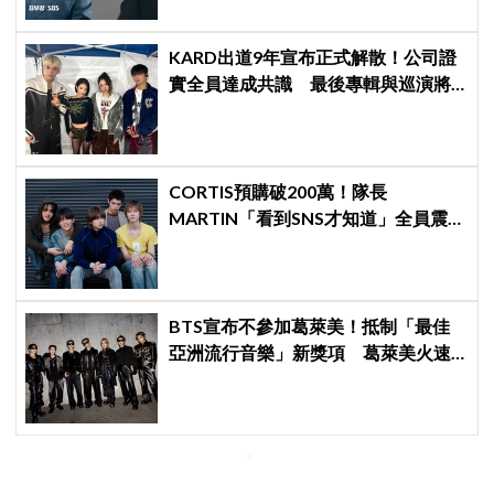
KARD出道9年宣布正式解散！公司證
實全員達成共識 最後專輯與巡演將
成告別作
CORTIS預購破200萬！隊長
MARTIN「看到SNS才知道」全員震
驚：真的不敢相信
BTS宣布不參加葛萊美！抵制「最佳
亞洲流行音樂」新獎項 葛萊美火速
回應仍難平息爭議