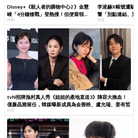
Disney+《殺人者的購物中心2 》金慧
李浚赫X帳號遭駭
峻「4分鐘槍戰」登熱搜！但便當領不
警「別點連結、別
韓劇
明星
完兩大主角全掛了⋯
了
tvN招牌漁村真人秀《姐姐的產地直送3》陣容大換血！
僅廉晶雅留任，韓媒曝新成員為金善映、盧允瑞、姜有皙
綜藝