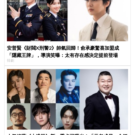
安普賢《財閥X刑警2》帥氣回歸！俞承豪驚喜加盟成
「隱藏王牌」，導演笑曝：太有存在感決定提前登場
韓劇