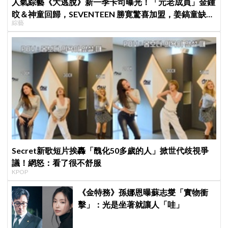
人氣綜藝《大逃脫》新一季卡司曝光！「元老成員」金鍾
旼＆神童回歸，SEVENTEEN 勝寛驚喜加盟，姜鎬童缺席
綜藝
成最大焦點
Secret新歌短片挨轟「醜化50多歲的人」掀世代歧視爭
議！網怒：看了很不舒服
KPOP
《金特務》孫娜恩曝蘇志燮「實物衝
擊」：光是坐著就讓人「哇」