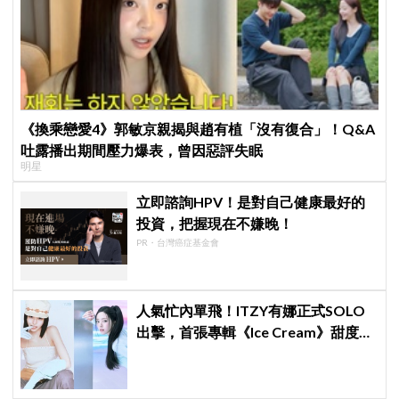
《換乘戀愛4》郭敏京親揭與趙有植「沒有復合」！Q&A
吐露播出期間壓力爆表，曾因惡評失眠
明星
立即諮詢HPV！是對自己健康最好的
投資，把握現在不嫌晚！
PR・台灣癌症基金會
人氣忙內單飛！ITZY有娜正式SOLO
出擊，首張專輯《Ice Cream》甜度爆
表～