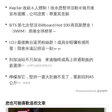
Pop 棄美潮？
Kep1er 改組 6 人體制！徐永恩暫停活動 8 個月後
宣布退團，公司證實：尊重其意願
BTS 第七次登頂 Billboard Hot 100 再寫新歷史！
〈SWIM〉席捲全球榜單～
I.O.I 最後舞台逼哭粉絲群！成員全昭彌有感而
發：我會永遠記得這一刻ㅠㅠ
到加油站不只加油 來速咖啡成爲上班通勤族的
新選擇
PR・台灣中油股份有限公司
檸檬加它，堅持一週大肚腩不見了，重新回到45
公斤
PR・新素簡
Recommended by
您也可能喜歡這些文章