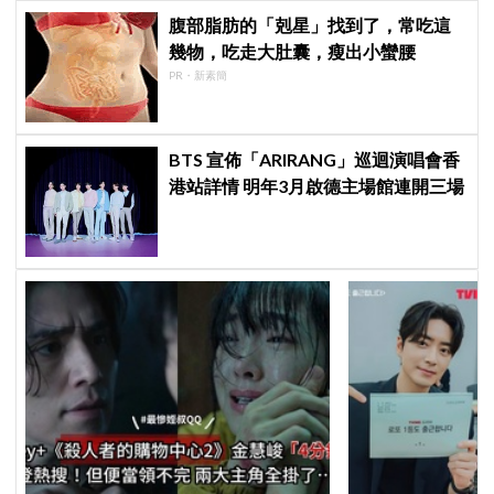
腹部脂肪的「剋星」找到了，常吃這
幾物，吃走大肚囊，瘦出小蠻腰
PR・新素簡
BTS 宣佈「ARIRANG」巡迴演唱會香
港站詳情 明年3月啟德主場館連開三場