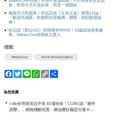
Wanna One 時隔 7 年雨中重逢粉絲！9 人現身迷你見面
會：希望今天不是結束，而是一個開始
兩個月只吃蘋果！朴志訓為《王命之徒》狠甩15kg！
「斷崖式減重」前後對比照瘋傳，網嘆：帥回顏值巔
峰！
朴志訓《劉QUIZ》回憶傳奇WINK！22歲就送爸爸豪
車、Wanna One時期收入驚人
標籤
Wanna One
Street Woman Fighter
Facebook
Twitter
Line
WhatsApp
Copy
分
Link
享
為您推薦
i-dle全球巡演北中美 10 場全砍！CUBE 認「條件
調整」，網揭殘酷現實：燃油費狂飆恐引發 K-