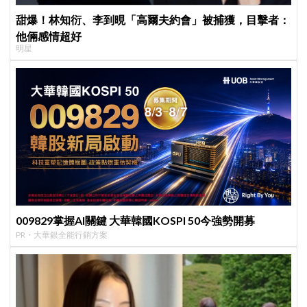
甜爆！林知衍、李到晛「高爾夫約會」被捕獲，目擊者：
他倆感情超好
明星
009829掌握AI關鍵 大華韓國KOSPI 50今強勢開募
PR・大華銀全能行銷方案