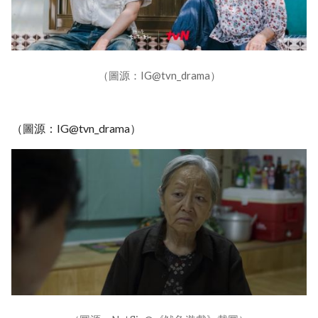
（圖源：IG@tvn_drama）
（圖源：IG@tvn_drama）