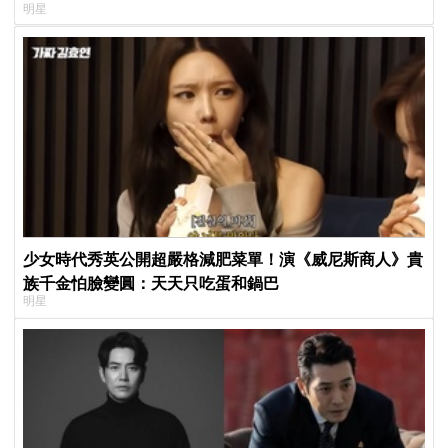
明星
少女時代秀英公開超嚴格減肥菜單！演《威尼斯商人》貴
族千金怕臉變圓：天天只吃蛋和鍋巴
明星