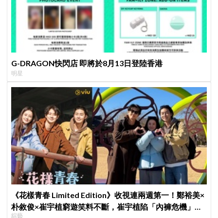
G-DRAGON快閃店 即將於8月13日登陸香港
明星
《花樣青春 Limited Edition》收視連兩週第一！鄭裕美×
朴敘俊×崔宇植窮遊笑料不斷，崔宇植陷「內褲危機」直
綜藝