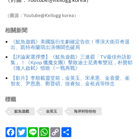
（圖源：Youtube@Kellogg korea）
相關新聞
《魷魚遊戲》美國版衍生劇確定告吹！導演大衛芬奇退
出、凱特布蘭琪出演傳聞也破局
【評論家選擇獎】《魷魚遊戲》三連霸「TV最佳外語影
集」！《Kpop 獵魔女團》擊敗迪士尼勇奪雙冠，朴贊郁
《徵人啟弒》惜敗《一戰再戰》
【影片】李順載靈堂前，金英玉、宋承憲、金喜愛、崔
智友、尹恩惠、鄭普碩、徐睿知、金裕貞等悼念
標籤
魷魚遊戲
金英玉
海岸村恰恰恰
Facebook
Twitter
Line
WhatsApp
Copy
分
Link
享