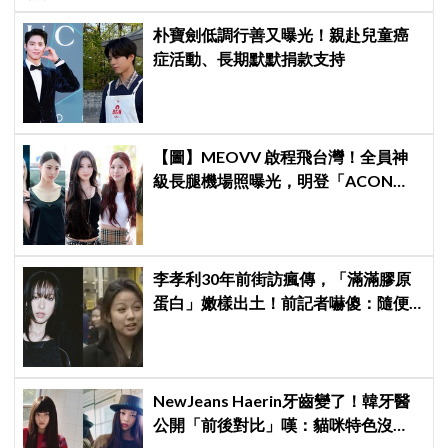
喊：可以出賣靈魂
朴寶劍低調行善又曝光！親赴兒童癌
症活動、長期默默捐款支持
【圖】MEOVV 啟程飛台灣！全員神
級長腿機場照曝光，明登「ACON
2026」嗨翻台北
李孝利30年前街訪瘋傳，「滿滿膠原
蛋白」嫩樣出土！前記者嚇傻：隨便
選到傳奇
NewJeans Haerin牙齒變了！韓牙醫
公開「前後對比」嘆：貓咪特色沒