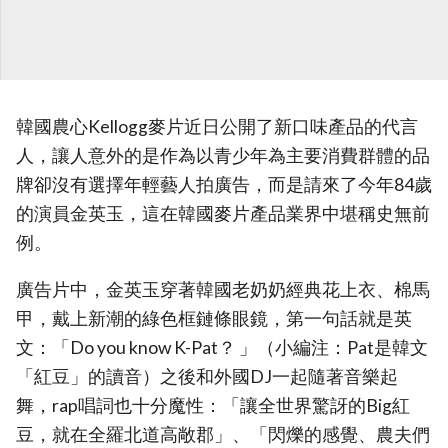
韓國農心Kellogg麥片近日公開了新口味產品的代言
人，讓人意外的是作為以青少年為主要消費群體的品
牌卻沒有選擇年輕藝人拍廣告，而是請來了今年84歲
的演員金英玉，這在韓國麥片產品業界中堪稱史無前
例。
廣告片中，金英玉穿著韓國老奶奶經典花上衣、棉馬
甲，戴上新潮的綠色框鏈條眼鏡，第一句話就是英
文：「Do you know K-Pat？ 」（小編注：Pat是韓文
「紅豆」的讀音）之後和外國DJ一起隨著音樂起
舞，rap唱詞也十分魔性：「讓全世界驚訝的Big紅
豆，就在全羅北道高敞郡」、「閃爍的感覺、農夫們