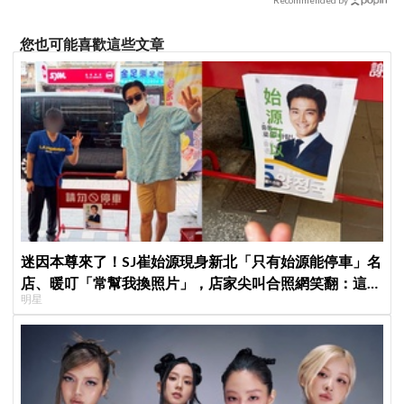
您也可能喜歡這些文章
迷因本尊來了！SJ崔始源現身新北「只有始源能停車」名
店、暖叮「常幫我換照片」，店家尖叫合照網笑翻：這輩
明星
子不能脫粉了