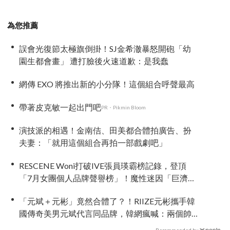
為您推薦
誤會光復節太極旗倒掛！SJ金希澈暴怒開砲「幼
園生都會畫」 遭打臉後火速道歉：是我蠢
網傳 EXO 將推出新的小分隊！這個組合呼聲最高
帶著皮克敏一起出門吧
PR・Pikmin Bloom
演技派的相遇！金南佶、田美都合體拍廣告、扮
夫妻：「就用這個組合再拍一部戲劇吧」
RESCENE Woni打破IVE張員瑛霸榜記錄，登頂
「7月女團個人品牌聲譽榜」！魔性迷因「巨濟呀
吼」全網瘋傳、逆襲Melon第一
「元斌＋元彬」竟然合體了？！RIIZE元彬攜手韓
國傳奇美男元斌代言同品牌，韓網瘋喊：兩個帥
哥來了！
Recommended by