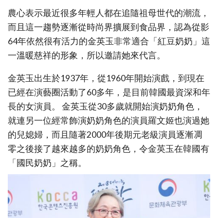
農心表示最近很多年輕人都在追隨祖母世代的潮流，
而且這一趨勢逐漸從時尚界擴展到食品界，認為從影
64年依然很有活力的金英玉非常適合「紅豆奶奶」這
一溫暖慈祥的形象，所以邀請她來代言。
金英玉出生於1937年，從1960年開始演戲，到現在
已經在演藝圈活動了60多年，是目前韓國最資深和年
長的女演員。 金英玉從30多歲就開始演奶奶角色，
就連另一位經常飾演奶奶角色的演員羅文姬也演過她
的兒媳婦，而且隨著2000年後期元老級演員逐漸凋
零之後接了越來越多的奶奶角色，令金英玉在韓國有
「國民奶奶」之稱。