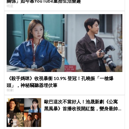
關係」如今靠YouTube重拾生活樂趣
明星
《殺手媽咪》收視暴衝 10.9% 登冠！孔曉振「一槍爆
頭」，神秘竊聽器埋伏筆
韓劇
歐巴這次不當好人！池晟新劇《公寓
黑風暴》首播收視開紅盤，變身最帥
討債總裁、豪砸700萬娶「假新娘」當
眾激吻！