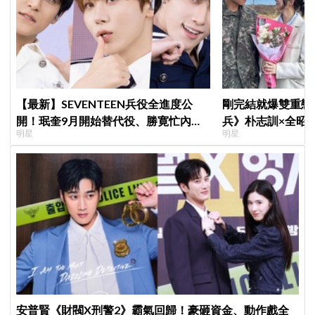
【最新】SEVENTEEN兵役全進度公
剛完結就爆雙重戀
開！珉奎9月開始替代役、勝寛忙內
兵》朴志訓×全昭
明星
明星
DINO軍樂隊10月入伍
傳交往，導演發聲
安普賢《財閥X刑警2》霸氣回歸！豪砸資金、動作戲全