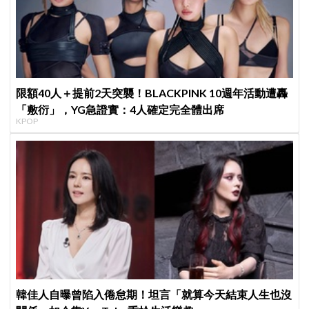
限額40人＋提前2天突襲！BLACKPINK 10週年活動遭轟
「敷衍」，YG急證實：4人確定完全體出席
KPOP
韓佳人自曝曾陷入倦怠期！坦言「就算今天結束人生也沒