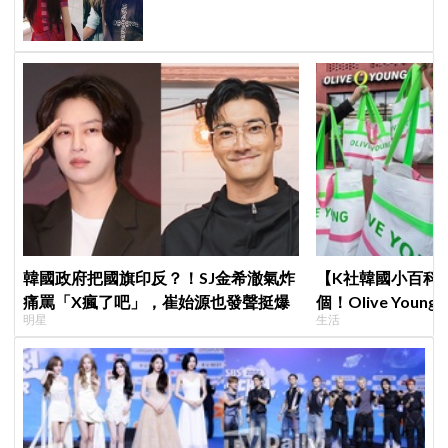
了！粉絲超崩潰
韓國政府把國旗印反？！SJ金希澈氣炸
【K社韓國小百科】
痛罵「X瘋了吧」，崔始源也發聲挺爆
個！Olive Yo
明星
生活
遊客，機場「人手