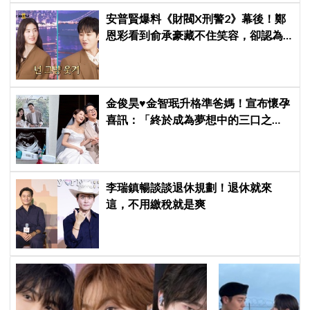
安普賢爆料《財閥X刑警2》幕後！鄭
恩彩看到俞承豪藏不住笑容，卻認為
安普賢只是「搞笑男」
金俊昊♥金智珉升格準爸媽！宣布懷孕
喜訊：「終於成為夢想中的三口之
家」
李瑞鎮暢談談退休規劃！退休就來
這，不用繳稅就是爽