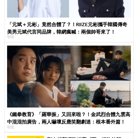
「元斌＋元彬」竟然合體了？！RIIZE元彬攜手韓國傳奇
美男元斌代言同品牌，韓網瘋喊：兩個帥哥來了！
明星
《鐵拳教育》「羅華振」又回來啦？！金武烈合體九雲高
中混混拍廣告，兩人嚇壞反應笑翻劇迷：根本番外篇！
明星