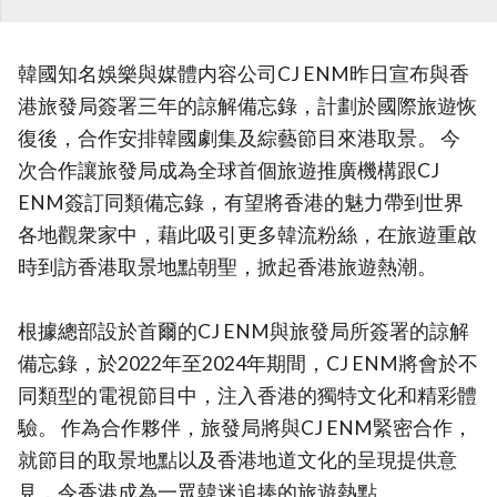
韓國知名娛樂與媒體内容公司CJ ENM昨日宣布與香
港旅發局簽署三年的諒解備忘錄，計劃於國際旅遊恢
復後，合作安排韓國劇集及綜藝節目來港取景。 今
次合作讓旅發局成為全球首個旅遊推廣機構跟CJ
ENM簽訂同類備忘錄，有望將香港的魅力帶到世界
各地觀衆家中，藉此吸引更多韓流粉絲，在旅遊重啟
時到訪香港取景地點朝聖，掀起香港旅遊熱潮。
根據總部設於首爾的CJ ENM與旅發局所簽署的諒解
備忘錄，於2022年至2024年期間，CJ ENM將會於不
同類型的電視節目中，注入香港的獨特文化和精彩體
驗。 作為合作夥伴，旅發局將與CJ ENM緊密合作，
就節目的取景地點以及香港地道文化的呈現提供意
見，令香港成為一眾韓迷追捧的旅遊熱點。