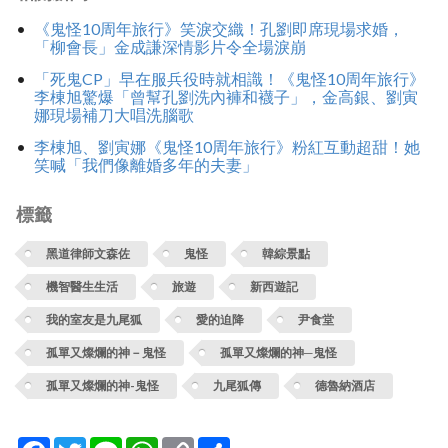
《鬼怪10周年旅行》笑淚交織！孔劉即席現場求婚，
「柳會長」金成謙深情影片令全場淚崩
「死鬼CP」早在服兵役時就相識！《鬼怪10周年旅行》
李棟旭驚爆「曾幫孔劉洗內褲和襪子」，金高銀、劉寅
娜現場補刀大唱洗腦歌
李棟旭、劉寅娜《鬼怪10周年旅行》粉紅互動超甜！她
笑喊「我們像離婚多年的夫妻」
標籤
黑道律師文森佐
鬼怪
韓綜景點
機智醫生生活
旅遊
新西遊記
我的室友是九尾狐
愛的迫降
尹食堂
孤單又燦爛的神－鬼怪
孤單又燦爛的神─鬼怪
孤單又燦爛的神-鬼怪
九尾狐傳
‎德魯納酒店
Facebook
Twitter
Line
WhatsApp
Copy
分