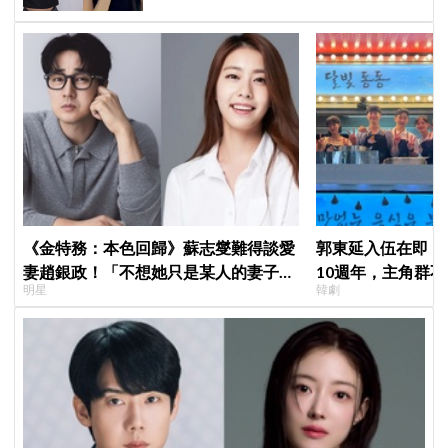
《金特務：本色回歸》蘇志燮難得談愛
郭東延入伍在即！
妻趙銀政！「不想她只是某人的妻子」
10週年，主角群
明星
韓劇
一句話展現滿滿尊重與愛
錄製特別節目