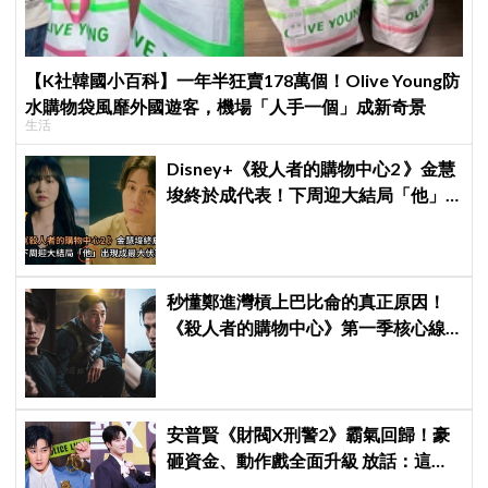
【K社韓國小百科】一年半狂賣178萬個！Olive Young防
水購物袋風靡外國遊客，機場「人手一個」成新奇景
生活
Disney+《殺人者的購物中心2 》金慧
埈終於成代表！下周迎大結局「他」
出現成最大伏筆
秒懂鄭進灣槓上巴比侖的真正原因！
《殺人者的購物中心》第一季核心線
索快速複習
安普賢《財閥X刑警2》霸氣回歸！豪
砸資金、動作戲全面升級 放話：這次
要超越第一季