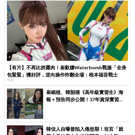
【有片】不再比拼露肉！崔叡娜Waterbomb戰服「全身
包緊緊」獲好評，逆向操作炸翻全場：根本福音戰士
明星
崔岷植、韓韶禧《高年級實習生》海
報＋預告同步公開！37年資深實習生
遇上美女CEO
韓佳人自曝曾陷入倦怠期！坦言「就