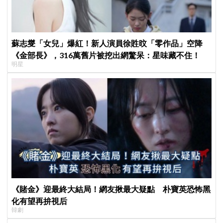
蘇志燮「女兒」爆紅！新人演員徐貹旼「零作品」空降
《金部長》，316萬舊片被挖出網驚呆：星味藏不住！
明星
《賭金》迎最終大結局！網友揪最大疑點 朴寶英恐怖黑
化有望再拚視后
韓劇