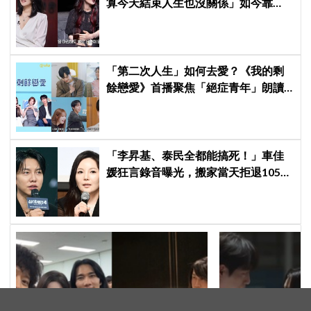
算今天結束人生也沒關係」如今靠
YouTube重拾生活樂趣
「第二次人生」如何去愛？《我的剩
餘戀愛》首播聚焦「絕症青年」朗讀
日記全場淚崩，初見面竟「撞見舊
識」！
「李昇基、泰民全都能搞死！」車佳
媛狂言錄音曝光，搬家當天拒退105億
保證金、糾紛再升級