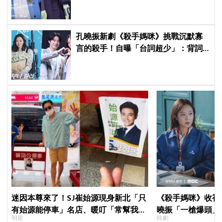
孔曉振新劇《殺手媽咪》挑戰沉默寡
言的殺手！自曝「台詞超少」：背詞
壓力小很多XD
迷因本尊來了！SJ崔始源現身新北「只
《殺手媽咪》收視暴衝
有始源能停車」名店、暖叮「常幫我換
曉振「一槍爆頭」
明星
韓劇
照片」，店家尖叫合照網笑翻：這輩子