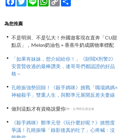
Link
享
為您推薦
不是明洞、不是弘大！外國遊客現在直奔「CU甜
點店」，Melon奶油包＋香蕉牛奶成購物車標配
「如果有妹妹，想介紹給你！」《財閥X刑警2》
安普賢收過的最棒讚美，連哥哥們都認證的好品
格～
孔曉振強勢回歸！《殺手媽咪》挑戰「職場媽媽×
神秘殺手」雙重人生，與鄭準元展開反差夫妻線
做到這點才有資格說愛你
PR・台灣癌症基金會
《殺手媽咪》鄭準元登《玩什麼好呢？》掀態度
爭議！孔曉振曝「錄影後真的吐了」心疼喊：沒
能救你