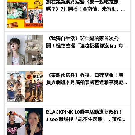
劉在錫新網路綜藝《要一起吃拉麵
嗎？》7月開播！金南佶、朱智勛、尹
敬浩同行展開美食之旅
《我獨自生活》裴仁爀的家首次公
開！極致整潔「連垃圾桶都沒有」每
天必做一件事
《菜鳥伙房兵》收視、口碑雙收！演
員與劇組本月底飛泰國芭達雅享獎勵
旅行，慶祝亮眼成績
BLACKPINK 10週年活動遭批敷衍！
Jisoo 離場後「忍不住落淚」，讓粉絲
看了好心疼