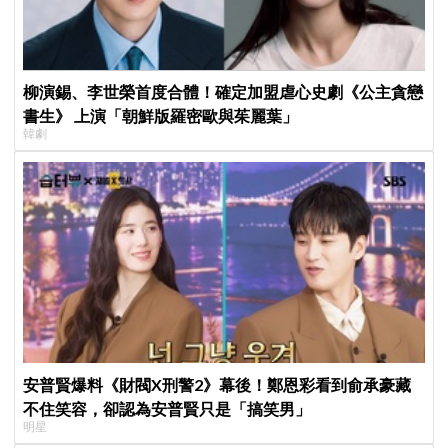
柳演錫、李世榮首度合體！確定加盟虐心史劇《公主貪戀
書生》 上演「朝鮮版羅密歐與茱麗葉」
韓劇
安普賢爆料《財閥X刑警2》幕後！鄭恩彩看到俞承豪藏
不住笑容，卻認為安普賢只是「搞笑男」
明星