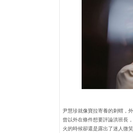
尹慧珍就像寶拉寄養的刺蝟，
曾以外在條件想要評論洪班長
火的時候卻還是露出了迷人微