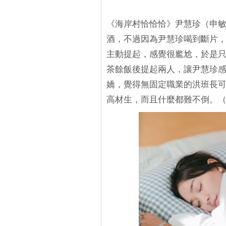
《海岸村恰恰恰》尹慧珍（申
酒，不過因為尹慧珍喝到斷片
主動提起，感覺很尷尬，於是
茶餘飯後提起兩人，讓尹慧珍
嬌，覺得無固定職業的洪班長
高材生，而且什麼都難不倒。