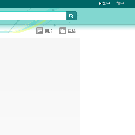
繁中
简中
圖片
星檔