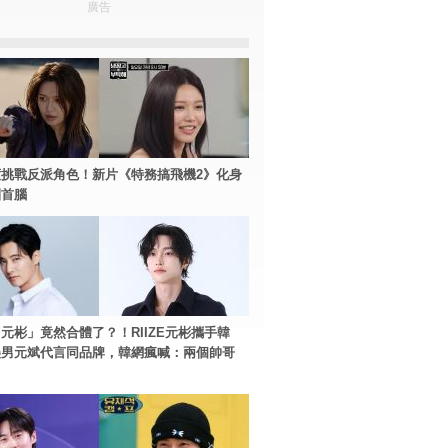
廣告
挑戰反派角色！新片《特務搞飛機2》化身
團首腦
元彬」竟然合體了？！RIIZE元彬攜手韓
美男元斌代言同品牌，韓網瘋喊：兩個帥哥