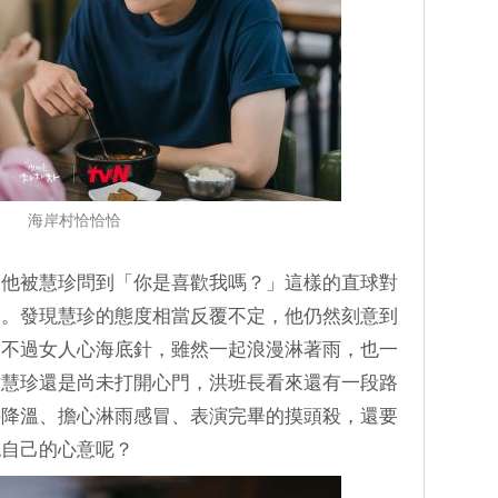
海岸村恰恰恰
當他被慧珍問到「你是喜歡我嗎？」這樣的直球對
了。發現慧珍的態度相當反覆不定，他仍然刻意到
，不過女人心海底針，雖然一起浪漫淋著雨，也一
尹慧珍還是尚未打開心門，洪班長看來還有一段路
手降溫、擔心淋雨感冒、表演完畢的摸頭殺，還要
認自己的心意呢？