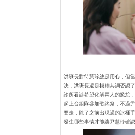
洪班長對待慧珍總是用心，但
決，洪班長還是模糊其詞否認
診所看診希望化解兩人的尷尬
起上台組隊參加歌謠祭，不過
要走，除了之前出現過的冰桶
發生哪些事情才能讓尹慧珍確