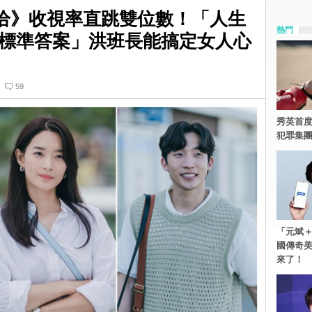
恰恰》收視率直跳雙位數！「人生
熱門
標準答案」洪班長能搞定女人心
）
59
秀英首度
犯罪集
「元斌＋
國傳奇
來了！