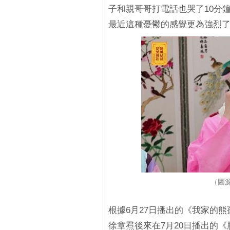
子和親哥哥打電話也哭了10分
最近這種憂鬱的感覺更為強烈
（圖
根據6月27日播出的《我家的熊
徐章焄後來在7月20日播出的《