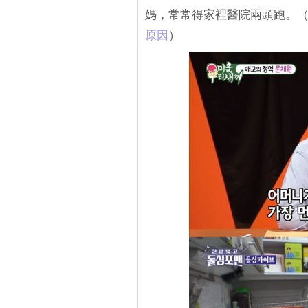
媽，常常得家裡醫院兩頭跑。
原因
）