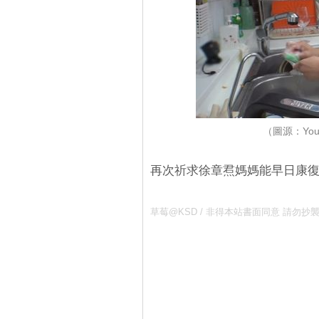
（圖源：YouT
再次祈求徐章焄媽媽能早日康
草莓@KSD / 非得本站書面同意 請