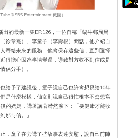
ube＠SBS Entertainment 截圖）
6日播出的最新一集EP.126，一位自稱「蝸牛郵局局
女（徐章焄）、李童子（李壽根）問話，他介紹自
的人寄給未來的服務，他會保存這些信，直到選擇
最近很擔心因為事情變遷，導致對方收不到信或是
、情侶分手）。
也給予了建議後，童子說自己也許會想寫給10年
他們是什麼模樣，仙女則說自己很忙根本不會想寫
年後的媽媽，講著講著潸然淚下：「要健康才能收
收到那封信。」
未止，童子在旁講了些故事表達安慰，說自己前陣