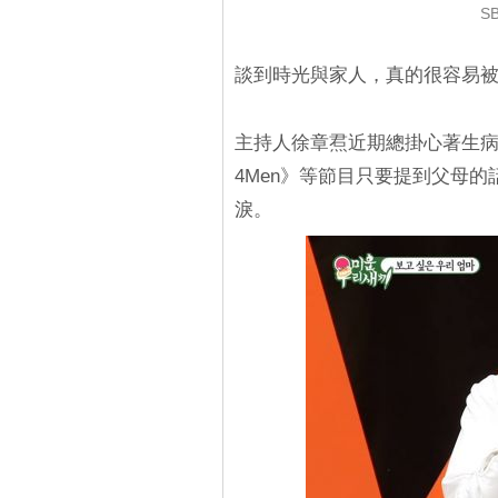
SB
談到時光與家人，真的很容易
主持人徐章焄近期總掛心著生
4Men》等節目只要提到父母
淚。