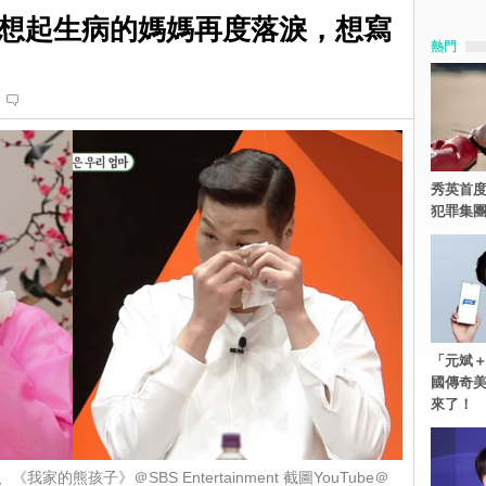
想起生病的媽媽再度落淚，想寫
熱門
秀英首度
犯罪集
「元斌＋
國傳奇
來了！
的熊孩子》＠SBS Entertainment 截圖YouTube＠