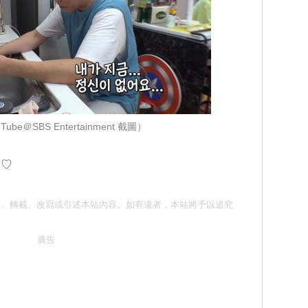
ube＠SBS Entertainment 截圖）
復♡
勿抄襲、轉載、改寫或引述本站內容。如有違者，本站將予以追究
廣告