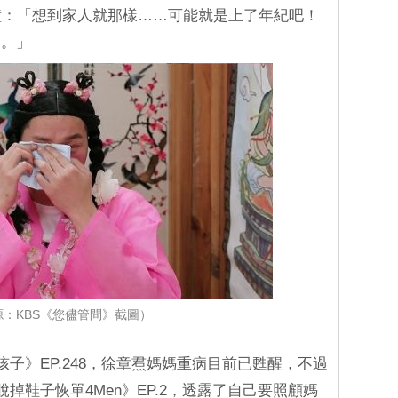
鐘：「想到家人就那樣……可能就是上了年紀吧！
了。」
源：KBS《您儘管問》截圖）
孩子》EP.248，徐章焄媽媽重病目前已甦醒，不過
脫掉鞋子恢單4Men》EP.2，透露了自己要照顧媽