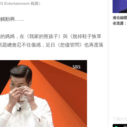
S Entertainment 截圖）
邊佑錫
被觸動啊……
者透露
病的媽媽，在《我家的熊孩子》與《脫掉鞋子恢單
的話題總會忍不住傷感，近日《您儘管問》也再度落
下載KSD