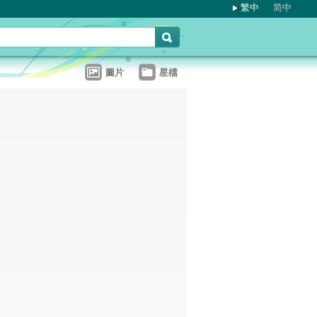
繁中
简中
圖片
星檔