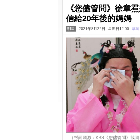
《您儘管問》徐章焄
信給20年後的媽媽
明星
2021年8月22日 星期日12:00
草莓
（封面圖源：KBS《您儘管問》截圖、《我家