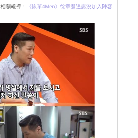
（相關報導：
‎《恢單4Men》徐章焄透露沒加入陣容