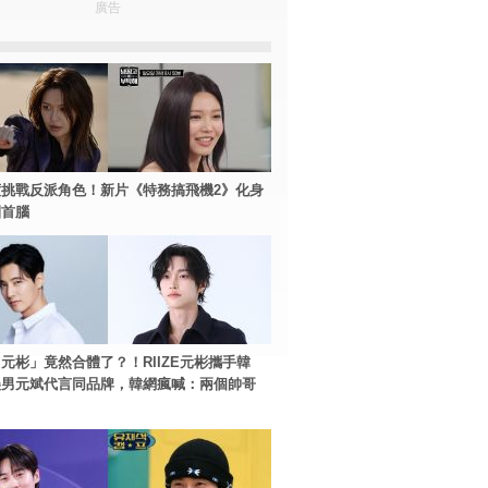
廣告
挑戰反派角色！新片《特務搞飛機2》化身
團首腦
元彬」竟然合體了？！RIIZE元彬攜手韓
美男元斌代言同品牌，韓網瘋喊：兩個帥哥