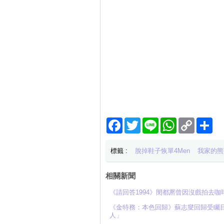
Facebook
Twitter
Line
WhatsApp
Copy
分
Link
享
標籤 :
脫掉鞋子恢單4Men
我家的熊
相關新聞
《請回答1994》閔都凞曾因沒戲拍去
《金特務：本色回歸》蘇志燮回歸受矚目
人」