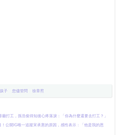
孩子
您儘管問
徐章焄
咖啡廳打工，孫浩俊得知後心疼落淚：「你為什麼還要去打工？」
！公開IG唯一追蹤宋承憲的原因，感性表示：「他是我的恩