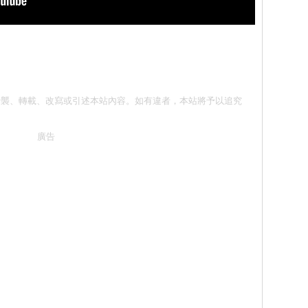
請勿抄襲、轉載、改寫或引述本站內容。如有違者，本站將予以追究
廣告