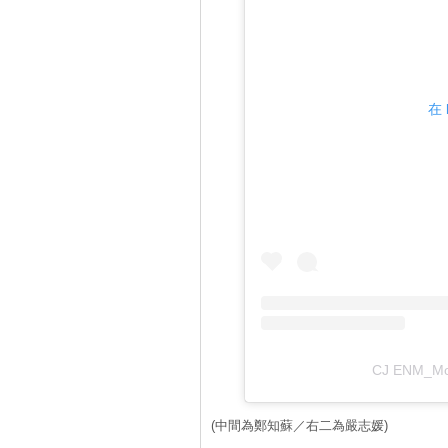
在 
CJ ENM_M
(中間為鄭知蘇／右二為嚴志媛)