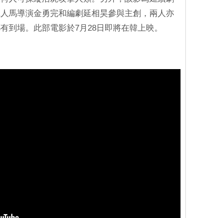
班人馬導演金勇完和編劇延相昊參與主創，兩人亦
有到場。此部電影於7月28日即將在韓上映。