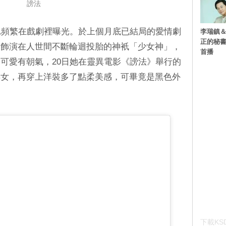
謗法
已頻繁在戲劇裡曝光。於上個月底已結局的愛情劇
李瑞鎮＆
正的秘書
，飾演在人世間不斷輪迴投胎的神衹「少女神」，
首播
可愛有朝氣，20日她在靈異電影《謗法》舉行的
熟女，再穿上洋裝多了點柔美感，可畢竟是黑色外
下載KSD