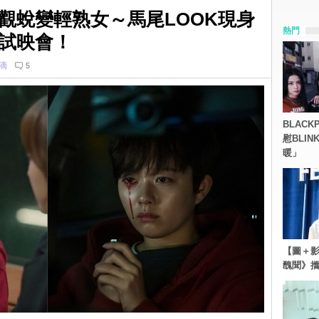
觀蛻變輕熟女～馬尾LOOK現身
熱門
試映會！
滴
5
BLACK
慰BLI
暖」
【圖＋影
醜聞》攜