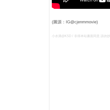
(圖源：IG@cjenmmovie)
小水滴@KSD / 非得本站書面同意 