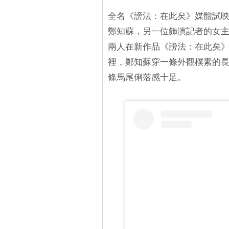
全名《謗法：在此矣》媒體試
鄭知蘇，另一位飾演記者的女
兩人在新作品《謗法：在此矣
裡，鄭知蘇穿一條外觀樸素的
條馬尾俐落感十足。