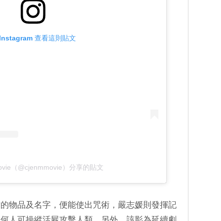
Instagram 查看這則貼文
ovie（@cjenmmovie）分享的貼文
方的物品及名字，便能使出咒術，嚴志媛則發揮記
查何人可操縱活屍攻擊人類。另外，該影為延續劇