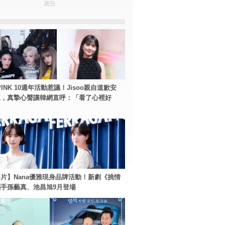
廣告
PINK 10週年活動惹議！Jisoo親自道歉安
NK，真摯心聲讓韓網直呼：「看了心裡好
片】Nana優雅現身品牌活動！新劇《挑情
手孫藝真、池昌旭9月登場