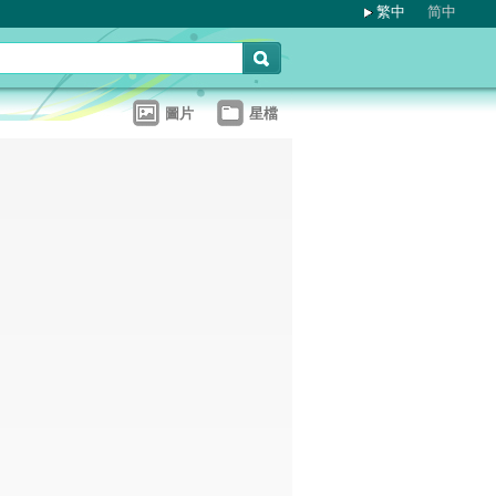
繁中
简中
圖片
星檔