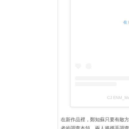
在 
CJ ENM_M
在新作品裡，鄭知蘇只要有敵
者的調查本領。兩人將攜手調