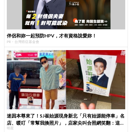
伴侶和妳一起預防HPV，才有資格說愛妳！
PR・台灣癌症基金會
迷因本尊來了！SJ崔始源現身新北「只有始源能停車」名
店、暖叮「常幫我換照片」，店家尖叫合照網笑翻：這輩
明星
子不能脫粉了