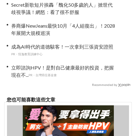
Secret新歌短片挨轟「醜化50多歲的人」掀世代
歧視爭議！網怒：看了很不舒服
券商爆NewJeans最快10月「4人組復出」！2028
年展開大規模巡演
成為AI時代的道德駭客！一次拿到三張資安證照
PR・恆逸教育訓練中心
立即諮詢HPV！是對自己健康最好的投資，把握
現在不...
PR・台灣癌症基金會
Recommended by
您也可能喜歡這些文章