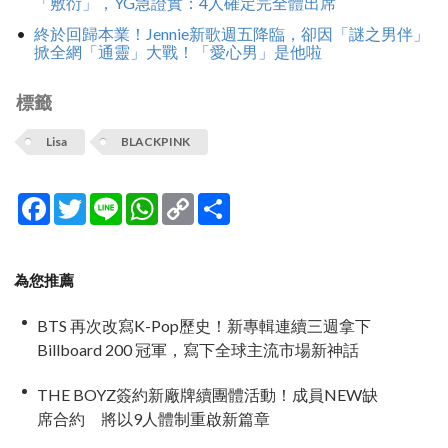
「敷衍」，YG急證實：4人確定完全體出席
終於回歸本業！Jennie新歌週五降臨，卻因「謎之男伴」
掀全網「通靈」大戰！「愛心男」是他啦
標籤
Lisa
BLACKPINK
Facebook
Twitter
Line
WhatsApp
Copy
分
Link
享
為您推薦
BTS 再次改寫K-Pop歷史！新專輯連續三週拿下
Billboard 200 冠軍，寫下全球主流市場新神話
THE BOYZ簽約新廠牌續團體活動！成員NEW缺
席合約 將以9人體制重啟新篇章