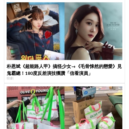
朴恩斌《超能路人甲》搞怪少女→《毛骨悚然的戀愛》見
鬼霸總！180度反差演技獲讚「信看演員」
韓劇