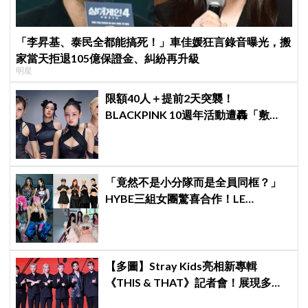
「李昇基、泰民全都能搞死！」車佳媛狂言錄音曝光，搬
家當天拒退105億保證金、糾紛再升級
明星
限額40人＋提前2天突襲！
BLACKPINK 10週年活動遭轟「敷
衍」，YG急證實：4人確定完全體出
席
「竟然不是小分隊而是全員同框？」
HYBE三組女團驚喜合作！LE
SSERAFIM × ILLIT × KATSEYE合作曲
12日公開＋打歌確定！
【多圖】Stray Kids亮相新專輯
《THIS & THAT》記者會！展現多才
全能與滿滿自信，預告「以熱治熱」