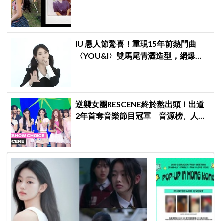
靈」大戰！「愛心男」是他啦
IU 愚人節驚喜！重現15年前熱門曲
〈YOU&I〉雙馬尾青澀造型，網爆
笑：最高畫質居然是720p
逆襲女團RESCENE終於熬出頭！出道
2年首奪音樂節目冠軍 音源榜、人氣
雙雙爆發