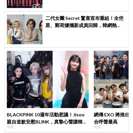
炸裂夏日音樂圈
二代女團 Secret 驚喜宣布重組！全烋
星、鄭荷娜攜新成員回歸，韓網熱
議：非要選新成員嗎？
BLACKPINK 10週年活動惹議！Jisoo
網傳 EXO 將推
親自道歉安慰BLINK，真摯心聲讓韓網
合呼聲最高
明星
明星
直呼：「看了心裡好暖」