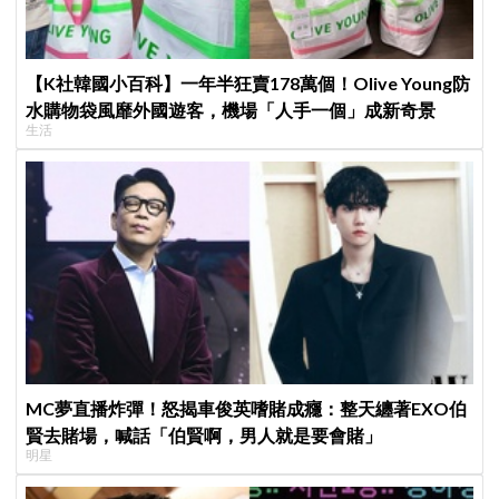
【K社韓國小百科】一年半狂賣178萬個！Olive Young防
水購物袋風靡外國遊客，機場「人手一個」成新奇景
生活
MC夢直播炸彈！怒揭車俊英嗜賭成癮：整天纏著EXO伯
賢去賭場，喊話「伯賢啊，男人就是要會賭」
明星