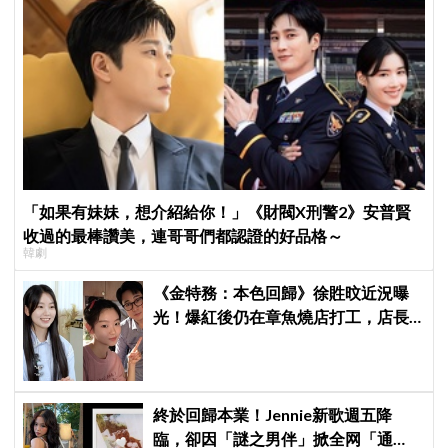
「如果有妹妹，想介紹給你！」《財閥X刑警2》安普賢
收過的最棒讚美，連哥哥們都認證的好品格～
韓劇
《金特務：本色回歸》徐貹旼近況曝
光！爆紅後仍在章魚燒店打工，店長
驚呼：「妳怎麼會在這裡？」
終於回歸本業！Jennie新歌週五降
臨，卻因「謎之男伴」掀全网「通