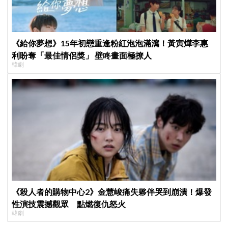
《給你夢想》15年初戀重逢粉紅泡泡滿瀉！黃寅燁李惠
利盼奪「最佳情侶獎」 壁咚畫面極撩人
韓劇
《殺人者的購物中心2》金慧峻痛失夥伴哭到崩潰！爆發
性演技震撼觀眾 點燃復仇怒火
韓劇