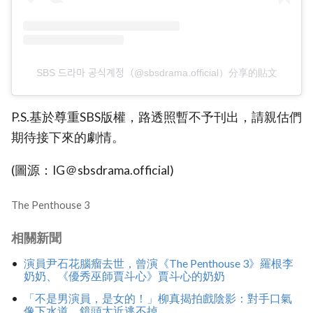
SBS 드라마 공식계정（@sbsdrama.official）分享的貼文
P.S.基於尊重SBS版權，路透照暫不予刊出，請親估們
期待接下來的劇情。
(圖源：IG＠sbsdrama.official)
The Penthouse 3
相關新聞
演員尹石花腦瘤去世，曾演《The Penthouse 3》羅根李
奶奶、《優秀巫師賈斗心》賈斗心的奶奶
「不是男演員，是女的！」柳真揭拍戲陰影：對手口氣
像下水道，鏡頭太近逃不掉