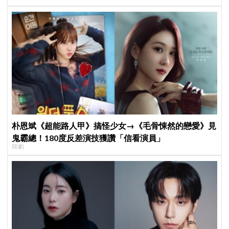
見」
一起站上頒獎舞台
朴恩斌《超能路人甲》搞怪少女→《毛骨悚然的戀愛》見
鬼霸總！180度反差演技獲讚「信看演員」
韓劇