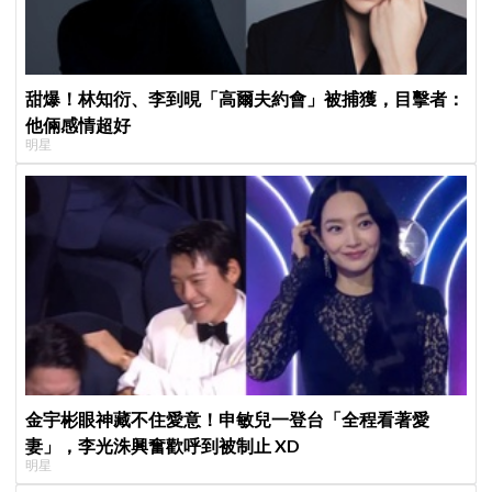
甜爆！林知衍、李到晛「高爾夫約會」被捕獲，目擊者：
他倆感情超好
明星
金宇彬眼神藏不住愛意！申敏兒一登台「全程看著愛
妻」，李光洙興奮歡呼到被制止 XD
明星