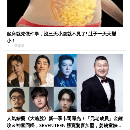
起床就先做件事，沒三天小腹就不見了! 肚子一天天變
小！
PR・新素簡
人氣綜藝《大逃脫》新一季卡司曝光！「元老成員」金鍾
旼＆神童回歸，SEVENTEEN 勝寛驚喜加盟，姜鎬童缺席