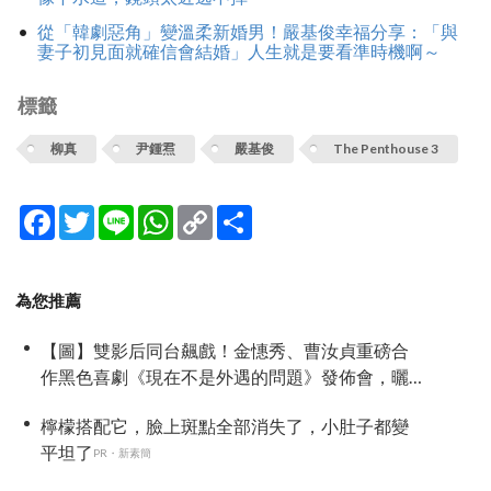
從「韓劇惡角」變溫柔新婚男！嚴基俊幸福分享：「與
妻子初見面就確信會結婚」人生就是要看準時機啊～
標籤
柳真
尹鍾焄
嚴基俊
The Penthouse 3
Facebook
Twitter
Line
WhatsApp
Copy
分
Link
享
為您推薦
【圖】雙影后同台飆戲！金憓秀、曹汝貞重磅合
作黑色喜劇《現在不是外遇的問題》發佈會，曬
恩愛網紅捲驚天祕密
檸檬搭配它，臉上斑點全部消失了，小肚子都變
平坦了
PR・新素簡