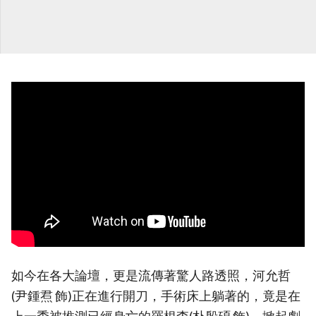
如今在各大論壇，更是流傳著驚人路透照，河允哲
(尹鍾焄 飾)正在進行開刀，手術床上躺著的，竟是在