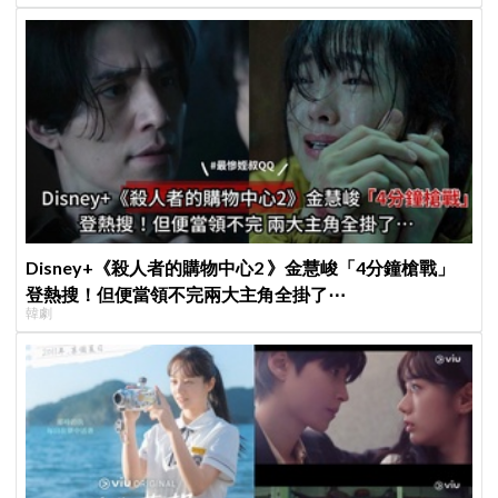
Disney+《殺人者的購物中心2 》金慧峻「4分鐘槍戰」
登熱搜！但便當領不完兩大主角全掛了⋯
韓劇