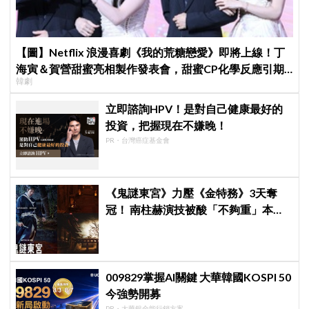
【圖】Netflix 浪漫喜劇《我的荒糖戀愛》即將上線！丁
海寅＆賀營甜蜜亮相製作發表會，甜蜜CP化學反應引期
韓劇
待
立即諮詢HPV！是對自己健康最好的
投資，把握現在不嫌晚！
PR・台灣癌症基金會
《鬼謎東宮》力壓《金特務》3天奪
冠！ 南柱赫演技被酸「不夠重」本人
親回：刻意為之
009829掌握AI關鍵 大華韓國KOSPI 50
今強勢開募
PR・大華銀全能行銷方案