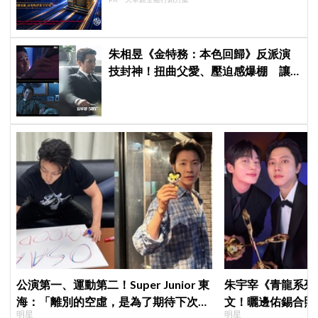
朱相昱《金特務：本色回歸》反派演
技封神！扭曲父愛、壓迫感爆棚 讓
觀眾毛骨悚然
公演第一、運動第二！Super Junior 東
朱宇宰《青龍系列
海：「離別的空虛，是為了期待下次再
文！曬邊佑錫合照
明星
明星