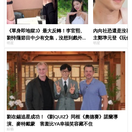
《單身即地獄3》最大反轉！李官熙、
內向社恐還是沒禮
劉恃蘟節目中少有交集，沒想到戲外低
主鄭準元登《玩什
明星
明星
調交往成真，甜蜜約會照曝光
在錫、孔曉振狂救
劉在錫追星成功！《劉QUIZ》同框《奧德賽》諾蘭導
演、麥特戴蒙 害羞比YA幸福笑容藏不住
綜藝