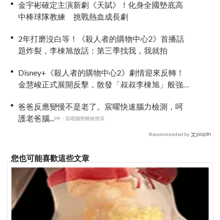
金宇彬確定主演新劇《天賦》！化身全國墊底高
中棒球隊教練 挑戰熱血成長劇
2年打磨沒白等！《殺人者的購物中心2》首播話
題炸裂，李棟旭放話：第三季找我，我就拍
Disney+《殺人者的購物中心2》劇情迎來反轉！
金慧峻正式展開反擊，散發「叔叔李棟旭」般強
大氣場
爸爸反應變慢不是老了。宸曜快速腦力檢測，呵
護老爸腦...
PR・宸曜國際醫療體系
Recommended by
您也可能喜歡這些文章