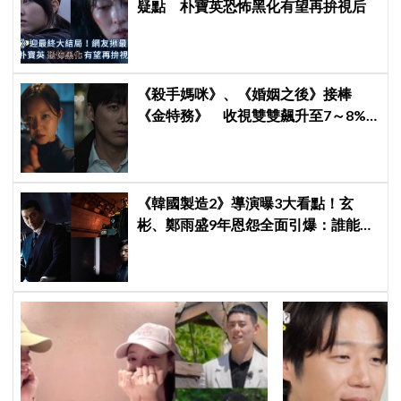
疑點 朴寶英恐怖黑化有望再拚視后
《殺手媽咪》、《婚姻之後》接棒
《金特務》 收視雙雙飆升至7～8%
創新高！
《韓國製造2》導演曝3大看點！玄
彬、鄭雨盛9年恩怨全面引爆：誰能活
到最後？