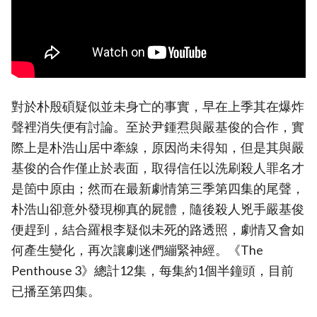
對於朴殷碩疑似並未身亡的事實，早在上季其在爆炸
聲裡消失便有討論。至於尹鍾焄與嚴基俊的合作，實
際上是朴浩山居中牽線，原因尚未得知，但是其與嚴
基俊的合作僅止於表面，取得信任以洗刷殺人罪名才
是箇中原由；然而在最新劇情第三季第四集的尾聲，
朴浩山卻意外發現柳真的屍體，隨後殺人兇手嚴基俊
便趕到，結合羅根李疑似未死的路透照，劇情又會如
何產生變化，再次讓劇迷們繃緊神經。《The
Penthouse 3》總計12集，每集約1個半鐘頭，目前
已播至第四集。