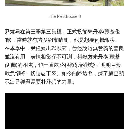
The Penthouse 3
尹鍾焄在第三季第三集裡，正式投靠朱丹泰(嚴基俊
飾)，當時就有諸多網友猜測，他是想要伺機報復。
在本季中，尹鍾焄出獄以來，曾經說道無意義的善良
並沒有用，表情相當深不可測，與敵方朱丹泰(嚴基
俊 飾)的相處，也一直處於很微妙的狀態，明明百般
欺負卻將一切隱忍下來。如今的路透照，據了解已顯
示出尹鍾焄需要朴殷碩的力量。