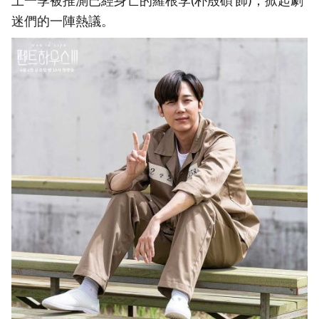
上一季被推測已經身亡的羅根李(朴殷碩 飾)，掀起劇
迷們的一陣熱議。