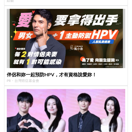
綜藝
成最大焦點
伴侶和妳一起預防HPV，才有資格說愛妳！
PR・台灣癌症基金會