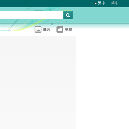
繁中
简中
圖片
星檔