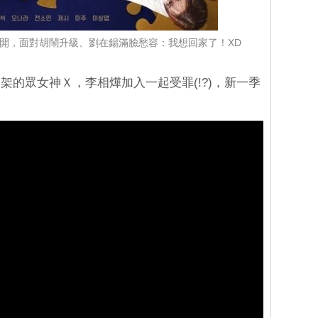
開，面對胡鬧升級、劉在錫滿臉愁容：我想回家了！XD
架的眾女神Ｘ，李相燁加入一起受罪(!?)，新一季