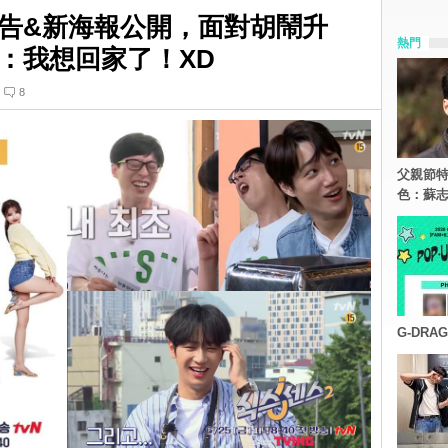
告&新海報公開，面對胡鬧升
熱門
：我想回家了！XD
8
父親節特
色：蘇志
G-DR