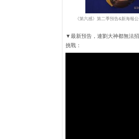
《第六感》第二季預告&新海報公
▼最新預告，連劉大神都無法招
挑戰：