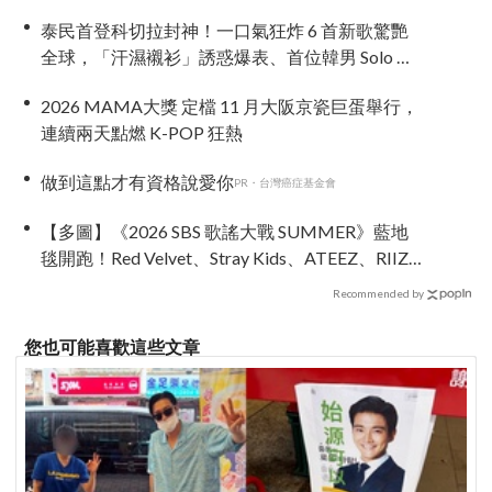
泰民首登科切拉封神！一口氣狂炸 6 首新歌驚艷
全球，「汗濕襯衫」誘惑爆表、首位韓男 Solo 寫
歷史
2026 MAMA大獎 定檔 11 月大阪京瓷巨蛋舉行，
連續兩天點燃 K-POP 狂熱
做到這點才有資格說愛你
PR・台灣癌症基金會
【多圖】《2026 SBS 歌謠大戰 SUMMER》藍地
毯開跑！Red Velvet、Stray Kids、ATEEZ、RIIZE
等愛豆登場
Recommended by
您也可能喜歡這些文章