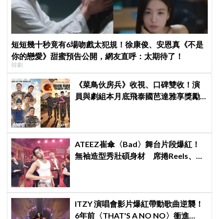
短短幾十秒竟有6場吻戲太犯規！徐康俊、安恩真《不是
你的戀愛》甜蜜預告公開，網友直呼：太期待了！
韓劇
《菜鳥伙房兵》收視、口碑雙收！演
員與劇組本月底飛泰國芭達雅享獎勵
旅行，慶祝亮眼成績
ATEEZ崔傘〈Bad〉舞台片段爆紅！
無袖造型秀壯碩身材 席捲Reels、
Shorts演算法
ITZY 演唱會影片爆紅帶動歌曲逆襲！
6年前〈THAT'S A NO NO〉衝進