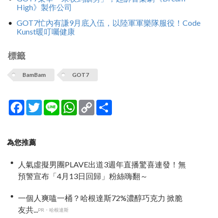
High》製作公司
GOT7忙內有謙9月底入伍，以陸軍軍樂隊服役！Code
Kunst暖叮囑健康
標籤
BamBam
GOT7
Facebook
Twitter
Line
WhatsApp
Copy
分
Link
享
為您推薦
人氣虛擬男團PLAVE出道3週年直播驚喜連發！無
預警宣布「4月13日回歸」粉絲嗨翻～
一個人爽嗑一桶？哈根達斯72%濃醇巧克力 掀脆
友共...
PR・哈根達斯