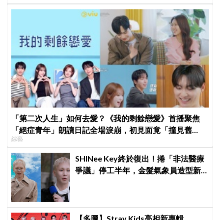
「第二次人生」如何去愛？《我的剩餘戀愛》首播聚焦
「絕症青年」朗讀日記全場淚崩，初見面竟「撞見舊
綜藝
識」！
SHINee Key終於復出！捲「非法醫療
爭議」停工半年，金髮氣象員造型新
專輯預告、韓網評價兩極
【多圖】Stray Kids亮相新專輯