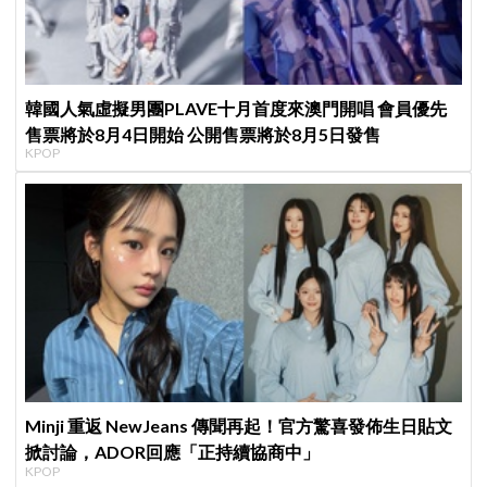
韓國人氣虛擬男團PLAVE十月首度來澳門開唱 會員優先
售票將於8月4日開始 公開售票將於8月5日發售
KPOP
Minji 重返 NewJeans 傳聞再起！官方驚喜發佈生日貼文
掀討論，ADOR回應「正持續協商中」
KPOP