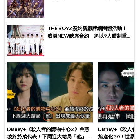
Melon音源榜、突破600萬觀看
THE BOYZ簽約新廠牌續團體活動！
成員NEW缺席合約 將以9人體制重
啟新篇章
Disney+《殺人者的購物中心2 》金慧
Disney+《殺人
埈終於成代表！下周迎大結局「他」出
旭進化2.0！世界