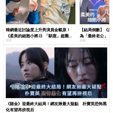
韓網最近討論度上升男演員金載原！
【結局倒數】《柔
《柔美的細胞小將3》「馴鹿」超圈
為「最終老公」？ 
明星
韓劇
粉，網友直呼：像從漫畫走出來
點：情緒穩定、色
《賭金》迎最終大結局！網友揪最大疑點 朴寶英恐怖黑
化有望再拚視后