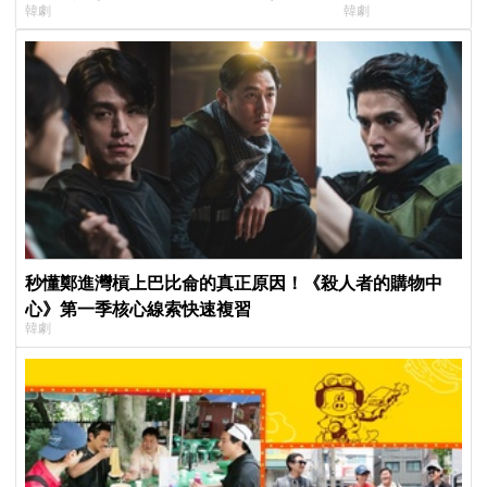
韓劇
韓劇
現成最大伏筆
登場竟殺了「他」
秒懂鄭進灣槓上巴比侖的真正原因！《殺人者的購物中
心》第一季核心線索快速複習
韓劇