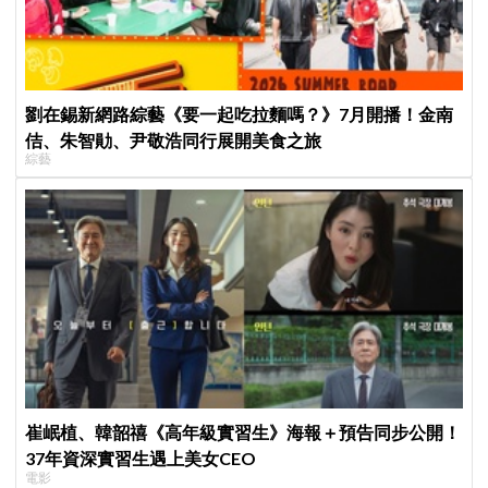
劉在錫新網路綜藝《要一起吃拉麵嗎？》7月開播！金南
佶、朱智勛、尹敬浩同行展開美食之旅
綜藝
崔岷植、韓韶禧《高年級實習生》海報＋預告同步公開！
37年資深實習生遇上美女CEO
電影