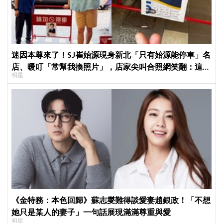
迷因本尊來了！SJ崔始源現身新北「只有始源能停車」名
店、暖叮「常幫我換照片」，店家尖叫合照網笑翻：這輩
明星
子不能脫粉了
《金特務：本色回歸》蘇志燮難得談愛妻趙銀政！「不想
她只是某人的妻子」一句話展現滿滿尊重與愛
明星