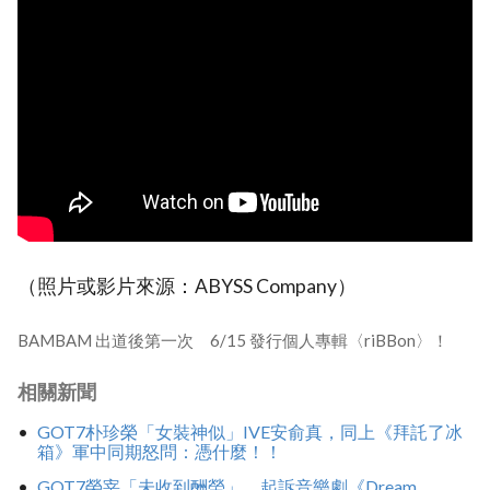
（照片或影片來源：ABYSS Company）
BAMBAM 出道後第一次 6/15 發行個人專輯〈riBBon〉！
相關新聞
GOT7朴珍榮「女裝神似」IVE安俞真，同上《拜託了冰
箱》軍中同期怒問：憑什麼！！
GOT7榮宰「未收到酬勞」，起訴音樂劇《Dream