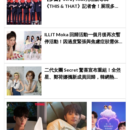
《THIS & THAT》記者會！展現多才
全能與滿滿自信，預告「以熱治熱」
炸裂夏日音樂圈
ILLIT Moka 回歸活動一個月後再次暫
停活動！因過度緊張與焦慮症狀需休
養，公司：將全力支持恢復健康
二代女團 Secret 驚喜宣布重組！全烋
星、鄭荷娜攜新成員回歸，韓網熱
議：非要選新成員嗎？