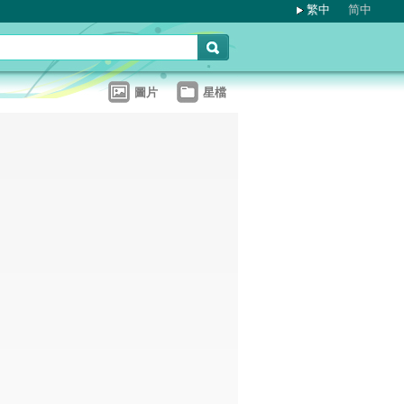
繁中
简中
圖片
星檔