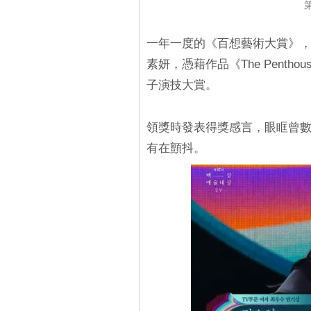
一年一度的《百想藝術大賞》，
素妍，憑藉作品《The Pent
子演技大賞。
領獎時發表得獎感言，眼眶曾
有在顫抖。