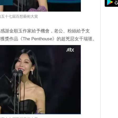
第五十七屆百想藝術大賞
常感謝金順玉作家給予機會，老公、粉絲給予支
作品《The Penthouse》的超兇惡女千瑞璡。