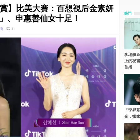
大賞】比美大賽：百想視后金素妍
熱門
」、申惠善仙女十足！
滴
11
李瑞鎮＆
正的秘書
首播
「李昇
光，搬家