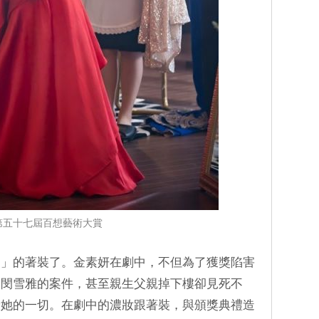
第五十七屆百想藝術大賞
璡」的著裝了。金素妍在劇中，不但為了獲獎陷害
物閔雪雅的案件，甚至親生父親掉下樓卻見死不
予她的一切。在劇中的濃妝跟著裝，與頒獎典禮造