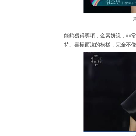
能夠獲得獎項，金素妍說，非
持。喜極而泣的模樣，完全不像獲獎