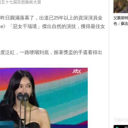
第五十七屆百想藝術大賞
昨日圓滿落幕了，出道已25年以上的資深演員金
父親節特
色：蘇志
house》「惡女千瑞璡」傑出自然的演技，獲得最佳女
數度泛紅，一路哽咽到底，握著獎盃的手還看得出
下載KSD