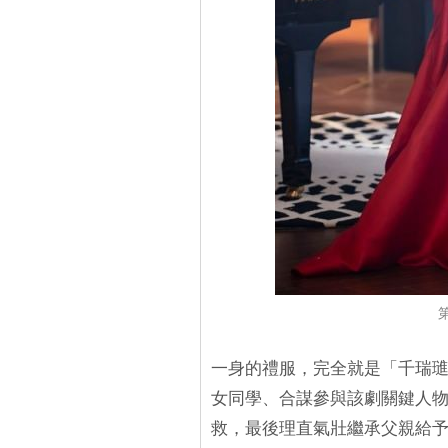
一身的禮服，完全就是「千瑞
女同學、合謀參與該劇關鍵人
救，最後理直氣壯繼承父親給