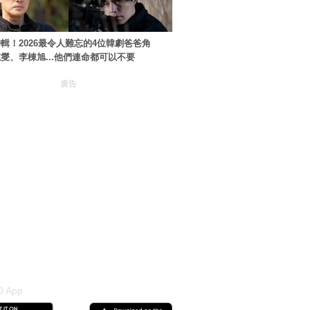
輯！2026最令人難忘的4位韓劇爸爸角
燮、李棟旭...他們連命都可以不要
廣告
 App