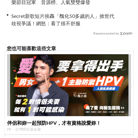
樂節目冠軍 音源榜、人氣雙雙爆發
Secret新歌短片挨轟「醜化50多歲的人」掀世代
歧視爭議！網怒：看了很不舒服
Recommended by
您也可能喜歡這些文章
伴侶和妳一起預防HPV，才有資格說愛妳！
PR・台灣癌症基金會