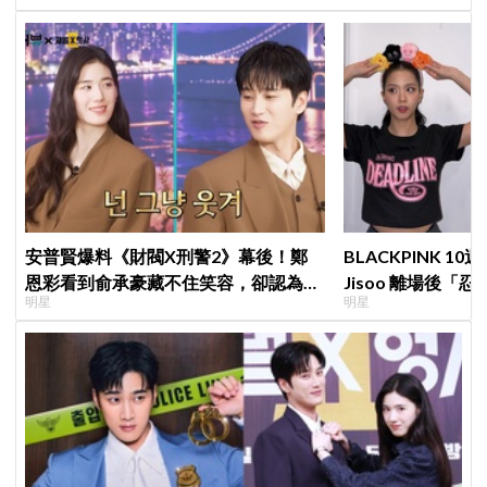
安普賢爆料《財閥X刑警2》幕後！鄭
BLACKPINK 
恩彩看到俞承豪藏不住笑容，卻認為安
Jisoo 離場後
明星
明星
普賢只是「搞笑男」
看了好心疼