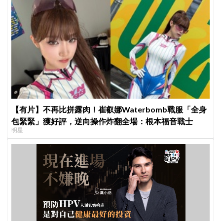
【有片】不再比拼露肉！崔叡娜Waterbomb戰服「全身
包緊緊」獲好評，逆向操作炸翻全場：根本福音戰士
明星