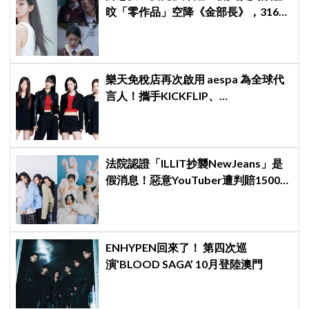
旼「零作品」空降《金部長》，316萬
舊片被挖出網驚呆：星味藏不住！
樂天免稅店再次啟用 aespa 為全球代
言人！攜手KICKFLIP、
HEARTS2HEARTS完成最強 K-pop 代
言陣容
法院認證「ILLIT抄襲NewJeans」是
假消息！惡意YouTuber遭判賠1500
萬，HYBE維權勝訴
ENHYPEN回來了！ 第四次巡
演’BLOOD SAGA’ 10月登陸澳門