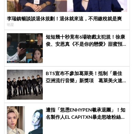
李瑞鎮暢談談退休規劃！退休就來這，不用繳稅就是爽
明星
短短幾十秒竟有6場吻戲太犯規！徐康
俊、安恩真《不是你的戀愛》甜蜜預
告公開，網友直呼：太期待了！
BTS宣布不參加葛萊美！抵制「最佳
亞洲流行音樂」新獎項 葛萊美火速
回應仍難平息爭議
遭指「慫恿ENHYPEN羲承退團」！知
名製作人EL CAPITXN暴走怒嗆粉絲
「蠢貨」：「丟石頭前先擁抱他吧」