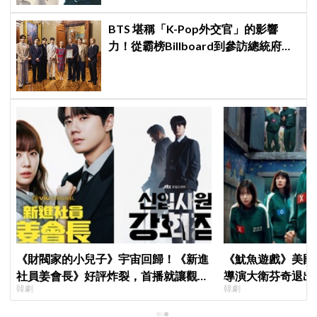
BTS 堪稱「K-Pop外交官」的影響
力！從霸榜Billboard到參訪總統府，
5萬人擠爆廣場迎接
《財閥家的小兒子》宇宙回歸！《新進
《魷魚遊戲》美國
社員姜會長》好評炸裂，首播就讓觀眾
導演大衛芬奇退出
韓劇
韓劇
多巴胺爆表
聞也破局