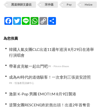
黑道律師文森佐
宋仲基
Psy
Heize
Facebook
Twitter
Line
WhatsApp
Copy
分
Link
享
為您推薦
韓國人氣女團CLC出道11週年巡演 8月29日在港舉
行演唱會
帶著皮克敏一起出門吧
PR・Pikmin Bloom
成為AI時代的道德駭客！一次拿到三張資安證照
PR・恆逸教育訓練中心
激新 K-Pop 男團 EMOTI:M 8月9日襲港
逆襲女團RESCENE終於熬出頭！出道2年首奪音