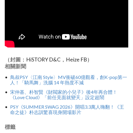
（封圖：HiSTORY D&C，Heize FB）
相關新聞
鳥叔PSY〈江南 Style〉MV衝破60億觀看，創K-pop第一
人！「騎馬舞」洗腦 14 年熱度不減
宋仲基、朴智賢《財閥家的小兒子》後4年再合體！
《Love Cloud》「前任見面就變天」設定超鬧
PSY《SUMMER SWAG 2026》開唱3.3萬人嗨翻！《王
命之徒》朴志訓驚喜現身開場影片
標籤