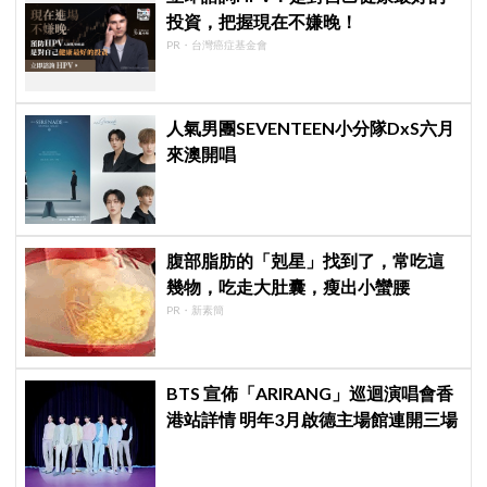
投資，把握現在不嫌晚！
PR・台灣癌症基金會
人氣男團SEVENTEEN小分隊DxS六月
來澳開唱
腹部脂肪的「剋星」找到了，常吃這
幾物，吃走大肚囊，瘦出小蠻腰
PR・新素簡
BTS 宣佈「ARIRANG」巡迴演唱會香
港站詳情 明年3月啟德主場館連開三場