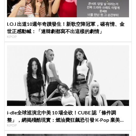
I.O.I 出道10週年奇蹟發生！新歌空降冠軍，磪有情、金
世正感動喊：「連韓劇都寫不出這樣的劇情」
KPOP
i-dle全球巡演北中美 10 場全砍！CUBE 認「條件調
整」，網揭殘酷現實：燃油費狂飆恐引發 K-Pop 棄美
KPOP
潮？