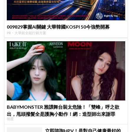
009829掌握AI關鍵 大華韓國KOSPI 50今強勢開募
PR・大華銀全能行銷方案
BABYMONSTER 雅譞舞台裝太危險！「雙峰」呼之欲
出，甩頭撥髮全是護胸小動作！網：造型師出來謝罪
明星
立即諮詢HPV！是對自己健康最好的