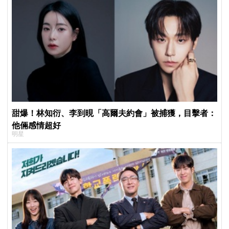
甜爆！林知衍、李到晛「高爾夫約會」被捕獲，目擊者：
他倆感情超好
明星