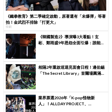
《鐵拳教育》第二季確定啟動，原著還有「未爆彈」等著
拍！金武烈不排除「打更大」
韓劇
《韓國製造2》導演曝3大看點！玄
彬、鄭雨盛9年恩怨全面引爆：誰能活
到最後？
相隔2年重啟巡迴見面會日程！邊佑錫
「The Secret Library」首爾場圓滿結
束，見粉絲四葉草應援淚眼汪汪
業界票選2026年「K-pop怪物新
人」！ALLDAY PROJECT、
CORTIS、Hearts2Hearts稱霸名單