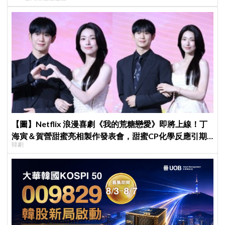
【圖】Netflix 浪漫喜劇《我的荒糖戀愛》即將上線！丁
海寅＆賀營甜蜜亮相製作發表會，甜蜜CP化學反應引期
韓劇
待