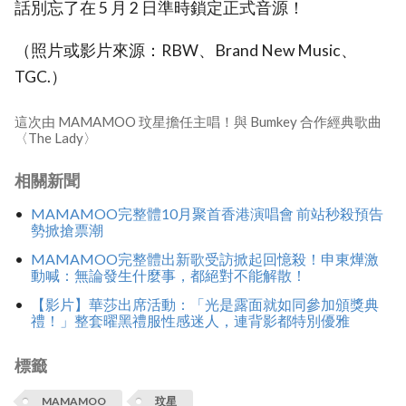
話別忘了在 5 月 2 日準時鎖定正式音源！
（照片或影片來源：RBW、Brand New Music、
TGC.）
這次由 MAMAMOO 玟星擔任主唱！與 Bumkey 合作經典歌曲
〈The Lady〉
相關新聞
MAMAMOO完整體10月聚首香港演唱會 前站秒殺預告
勢掀搶票潮
MAMAMOO完整體出新歌受訪掀起回憶殺！申東燁激
動喊：無論發生什麼事，都絕對不能解散！
【影片】華莎出席活動：「光是露面就如同參加頒獎典
禮！」整套曜黑禮服性感迷人，連背影都特別優雅
標籤
MAMAMOO
玟星