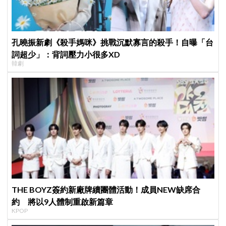
孔曉振新劇《殺手媽咪》挑戰沉默寡言的殺手！自曝「台
詞超少」：背詞壓力小很多XD
韓劇
THE BOYZ簽約新廠牌續團體活動！成員NEW缺席合
約 將以9人體制重啟新篇章
KPOP