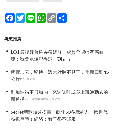
Facebook
Twitter
Line
WhatsApp
Copy
分
Link
享
為您推薦
I.O.I 最後舞台逼哭粉絲群！成員全昭彌有感而
發：我會永遠記得這一刻ㅠㅠ
檸檬加它，堅持一週大肚腩不見了，重新回到45
公斤
PR・新素簡
到加油站不只加油 來速咖啡成爲上班通勤族的
新選擇
PR・台灣中油股份有限公司
Secret新歌短片挨轟「醜化50多歲的人」掀世代
歧視爭議！網怒：看了很不舒服