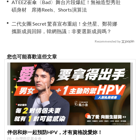
ATEEZ崔傘〈Bad〉舞台片段爆紅！無袖造型秀壯
碩身材 席捲Reels、Shorts演算法
二代女團 Secret 驚喜宣布重組！全烋星、鄭荷娜
攜新成員回歸，韓網熱議：非要選新成員嗎？
Recommended by
您也可能喜歡這些文章
伴侶和妳一起預防HPV，才有資格說愛妳！
PR・台灣癌症基金會