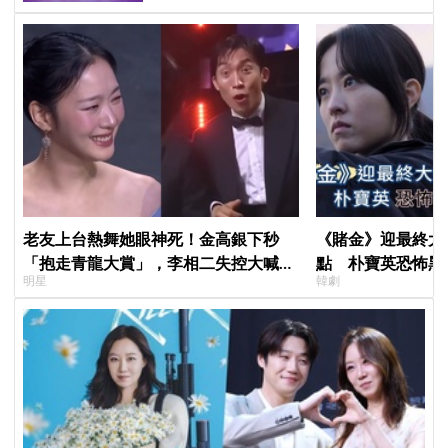
老友上台熱舞她眼神死！金高銀下秒
《賭金》迎最終大
「抱走青龍大賞」，李相二失控大喊
點 朴寶英恐怖黑
明星
韓劇
「呀！」真情流露網笑翻