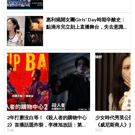
惠利揭開女團Girls' Day時期辛酸史：
點滴吊完立刻上直播舞台，失去意識
仍硬撐完表演
2年打磨沒白等！《殺人者的購物中心
少女時代秀英公開
2》首播話題炸裂，李棟旭放話：第三
《威尼斯商人》貴
韓劇
明星
季找我，我就拍
天只吃蛋和鍋巴