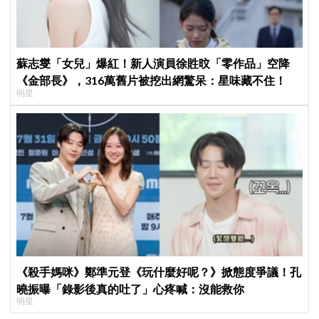
蘇志燮「女兒」爆紅！新人演員徐貹旼「零作品」空降
《金部長》，316萬舊片被挖出網驚呆：星味藏不住！
明星
《殺手媽咪》鄭準元登《玩什麼好呢？》掀態度爭議！孔
曉振曝「錄影後真的吐了」心疼喊：沒能救你
明星