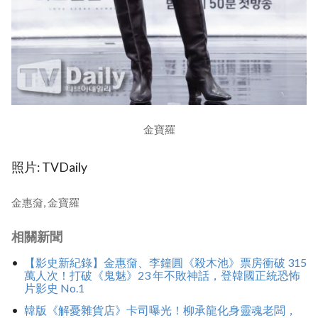
金寶羅
照片: TVDaily
金惠奫, 金寶羅
相關新聞
【影史新紀錄】金惠奫、李鐘圓《殺木池》票房衝破 315
萬人次！打破《鬼魅》23 年不敗神話，登韓國正統恐怖
片影史 No.1
韓版《解憂雜貨店》卡司曝光！柳承龍化身靈魂老闆，