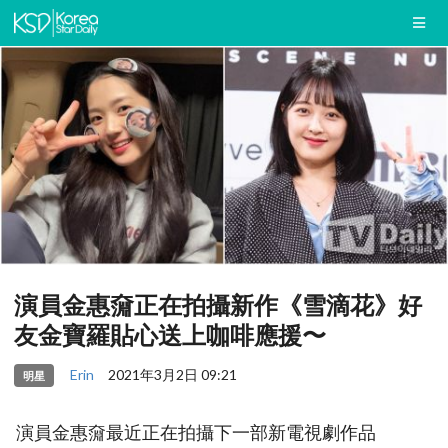
演員金惠奫正在拍攝新作《雪滴花》好
友金寶羅貼心送上咖啡應援〜
Erin
2021年3月2日 09:21
明星
演員金惠奫最近正在拍攝下一部新電視劇作品