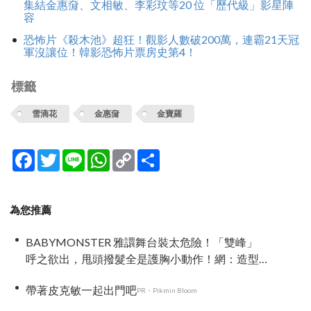
集結金惠奫、文相敏、李彩玟等20 位「歷代級」影星陣
容
恐怖片《殺木池》超狂！觀影人數破200萬，連霸21天冠
軍沒讓位！韓影恐怖片票房史第4！
標籤
雪滴花
金惠奫
金寶羅
Facebook
Twitter
Line
WhatsApp
Copy
分
Link
享
為您推薦
BABYMONSTER 雅譞舞台裝太危險！「雙峰」
呼之欲出，甩頭撥髮全是護胸小動作！網：造型
師出來謝罪
帶著皮克敏一起出門吧
PR・Pikmin Bloom