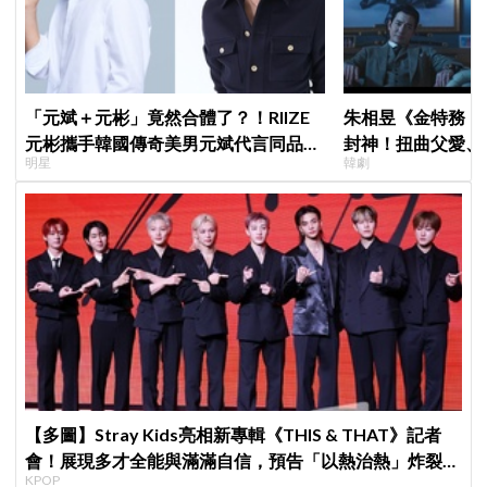
「元斌＋元彬」竟然合體了？！RIIZE
朱相昱《金特務：
元彬攜手韓國傳奇美男元斌代言同品
封神！扭曲父愛、
明星
韓劇
牌，韓網瘋喊：兩個帥哥來了！
毛骨悚然
【多圖】Stray Kids亮相新專輯《THIS & THAT》記者
會！展現多才全能與滿滿自信，預告「以熱治熱」炸裂夏
KPOP
日音樂圈