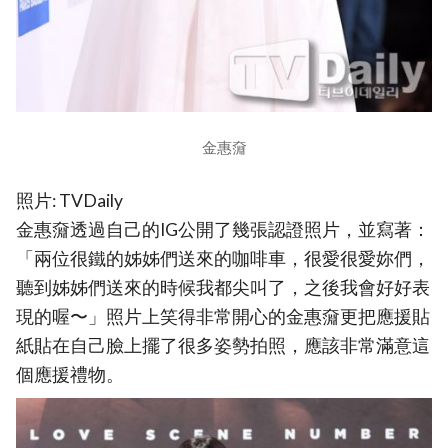
金惠奫
照片: TVDaily
金惠奫透過自己的IG公開了幾張認證照片，並寫著：
「兩位很鐵的姊姊們送來的咖啡車，很愛很愛妳們，
聽到姊姊們送來的時候我都尖叫了，之後我會好好表
現的喔〜」照片上笑得非常開心的金惠奫更把應援貼
紙貼在自己臉上擺了很多姿勢拍照，應該非常滿意這
個應援禮物。