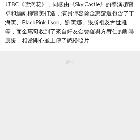
JTBC《雪滴花》，同樣由《Sky Castle》的導演趙賢
卓和編劇柳賢美打造，演員陣容除金惠奫還包含了丁
海寅、BlackPink Jisoo、劉寅娜、張勝祖及尹世雅
等，而金惠奫收到了來自好友金寶羅與方宥仁的咖啡
應援，相當開心並上傳了認證照片。
廣告