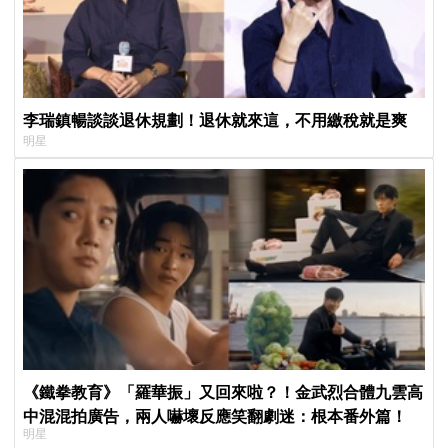
李瑞鎮暢談談退休規劃！退休就來這，不用繳稅就是爽
明星
《鐵拳教育》「羅華振」又回來啦？！金武烈合體九雲高
中混混拍廣告，兩人嚇壞反應笑翻劇迷：根本番外篇！
明星