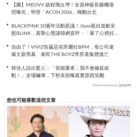
【圖】MEOVV 啟程飛台灣！全員神級長腿機場
照曝光，明登「ACON 2026」嗨翻台北
BLACKPINK 10週年活動惹議！Jisoo親自道歉安
慰BLINK，真摯心聲讓韓網直呼：「看了心裡好
暖」
自由了！VIVIZ告贏惡劣所屬社BPM，母公司連
爆欠薪黑幕、泰民THE BOYZ李昇基集體逃亡
韓佳人語出驚人：「若能重來，我不會嫁延政
勳！」全場嚇壞，下秒哀怨曝真實原因笑翻
Recommended by
您也可能喜歡這些文章