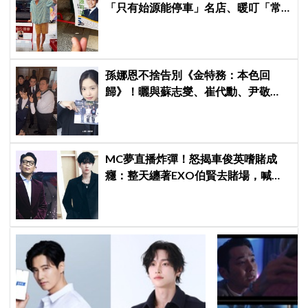
「只有始源能停車」名店、暖叮「常
幫我換照片」，店家尖叫合照網笑
翻：這輩子不能脫粉了
孫娜恩不捨告別《金特務：本色回
歸》！曬與蘇志燮、崔代勳、尹敬
浩、朱相昱暖心合照，感謝劇組與粉
絲陪伴
MC夢直播炸彈！怒揭車俊英嗜賭成
癮：整天纏著EXO伯賢去賭場，喊話
「伯賢啊，男人就是要會賭」