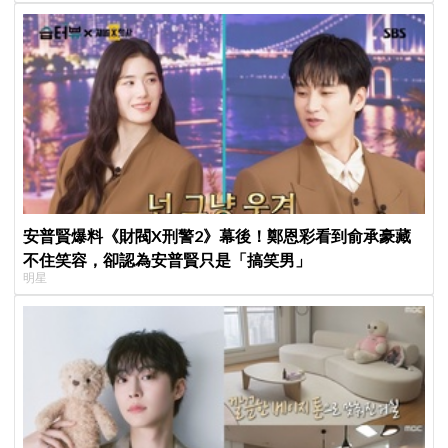
安普賢爆料《財閥X刑警2》幕後！鄭恩彩看到俞承豪藏
不住笑容，卻認為安普賢只是「搞笑男」
明星