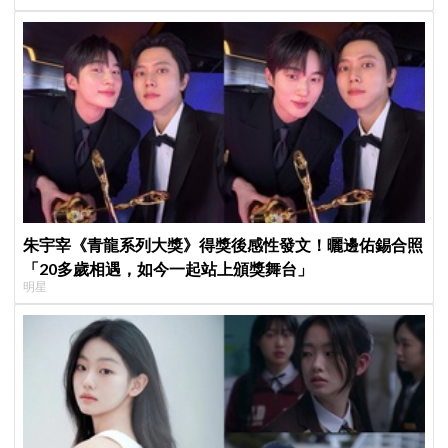
朱宇宰《青龍系列大獎》得獎後感性發文！曬邊佑錫合照
「20多歲相遇，如今一起站上頒獎舞台」
明星