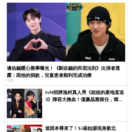
邊佑錫暖心善舉曝光！《劉在錫的民宿法則》出演者透
露：因他的捐款，兒童患者順利完成治療
明星
tvN招牌漁村真人秀《姐姐的產地直送
3》陣容大換血！僅廉晶雅留任，韓媒
曝新成員為金善映、盧允瑞、姜有皙
迷因本尊來了！SJ崔始源現身新北