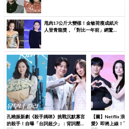
甩肉17公斤大變樣！金敏荷瘦成紙片
人登青龍獎，「對比一年前」網驚
呆：以為不同人
孔曉振新劇《殺手媽咪》挑戰沉默寡言
【圖】Netflix
的殺手！自曝「台詞超少」：背詞壓力
愛》即將上線！丁
韓劇
韓劇