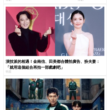
小很多XD
製作發表會，甜蜜
演技派的相遇！金南佶、田美都合體拍廣告、扮夫妻：
「就用這個組合再拍一部戲劇吧」
明星