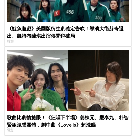
《魷魚遊戲》美國版衍生劇確定告吹！導演大衛芬奇退
出、凱特布蘭琪出演傳聞也破局
韓劇
歌曲比劇情搶眼！《狂唱下半場》姜棟元、嚴泰九、朴智
賢組混聲團體，劇中曲《Love Is》超洗腦
電影