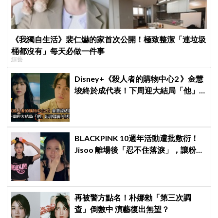
《我獨自生活》裴仁爀的家首次公開！極致整潔「連垃圾
桶都沒有」每天必做一件事
綜藝
Disney+《殺人者的購物中心2 》金慧
埈終於成代表！下周迎大結局「他」
出現成最大伏筆
BLACKPINK 10週年活動遭批敷衍！
Jisoo 離場後「忍不住落淚」，讓粉絲
看了好心疼
再被警方點名！朴娜勑「第三次調
查」倒數中 演藝復出無望？