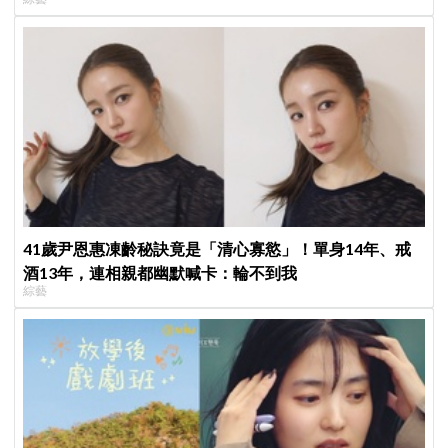
41歲尹恩惠凍齡秘訣竟是「清心寡慾」！單身14年、戒
酒13年，連相親都幽默喊卡：輪不到我
綜藝