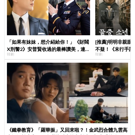
「如果有妹妹，想介紹給你！」《財閥
[推薦]明明非親
X刑警2》安普賢收過的最棒讚美，連
不疑！《末行手記
韓劇
韓劇
哥哥們都認證的好品格～
花讓老師崔岷植一
《鐵拳教育》「羅華振」又回來啦？！金武烈合體九雲高