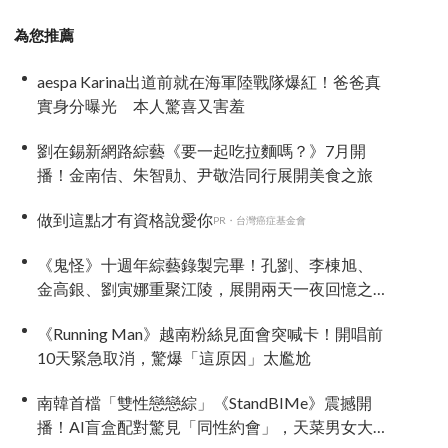
為您推薦
aespa Karina出道前就在海軍陸戰隊爆紅！爸爸真
實身分曝光 本人驚喜又害羞
劉在錫新網路綜藝《要一起吃拉麵嗎？》7月開
播！金南佶、朱智勛、尹敬浩同行展開美食之旅
做到這點才有資格說愛你
PR・台灣癌症基金會
《鬼怪》十週年綜藝錄製完畢！孔劉、李棟旭、
金高銀、劉寅娜重聚江陵，展開兩天一夜回憶之
旅
《Running Man》越南粉絲見面會突喊卡！開唱前
10天緊急取消，驚爆「這原因」太尷尬
南韓首檔「雙性戀戀綜」《StandBIMe》震撼開
播！AI盲盒配對驚見「同性約會」，天菜男女大