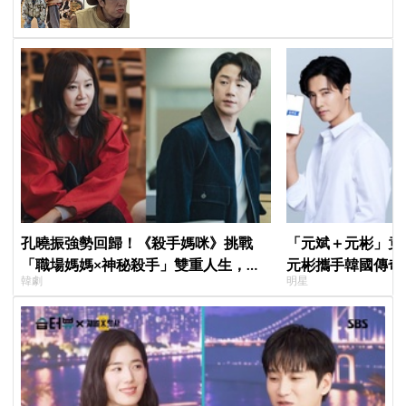
孔曉振強勢回歸！《殺手媽咪》挑戰
「元斌＋元彬」竟然
「職場媽媽×神秘殺手」雙重人生，與
元彬攜手韓國傳奇
韓劇
明星
鄭準元展開反差夫妻線
牌，韓網瘋喊：兩