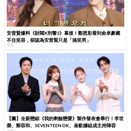
安普賢爆料《財閥X刑警2》幕後！鄭恩彩看到俞承豪藏
不住笑容，卻認為安普賢只是「搞笑男」
明星
【圖】全新戀綜《我的剩餘戀愛》製作發表會舉行！李世
榮、鄭容和、SEVENTEEN DK、崔叡娜組成主持陣容
綜藝