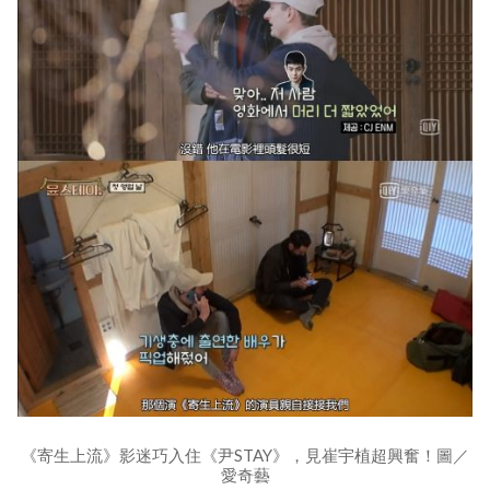
《寄生上流》影迷巧入住《尹STAY》，見崔宇植超興奮！圖／
愛奇藝