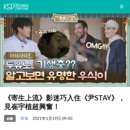
《寄生上流》影迷巧入住《尹STAY》，
見崔宇植超興奮！
草莓
2021年1月19日 09:00
綜藝