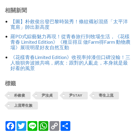
相關新聞
【圖】朴敘俊出發巴黎時裝秀！條紋襯衫混搭「太平洋
寬肩」帥出新高度
羅PD式綜藝魅力再現！從青春旅行到牧場生活，《花樣
青春 Limited Edition》《種豆得豆 做Farm得Farm 動物農
場》展現明星好友自然互動
《花樣青春Limited Edition》收視率掉漆但口碑沒輸！三
人狼狽奔波掀共鳴，網友：跟對的人亂走，本身就是最
好看的風景
標籤
朴敘俊
尹汝貞
尹STAY
寄生上流
上流寄生族
Facebook
Twitter
Line
WhatsApp
Copy
分
Link
享