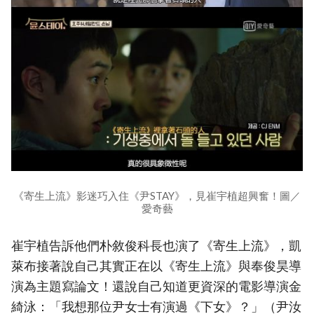
《寄生上流》影迷巧入住《尹STAY》，見崔宇植超興奮！圖／
愛奇藝
崔宇植告訴他們朴敘俊科長也演了《寄生上流》，凱
萊布接著說自己其實正在以《寄生上流》與奉俊昊導
演為主題寫論文！還說自己知道更資深的電影導演金
綺泳：「我想那位尹女士有演過《下女》？」（尹汝