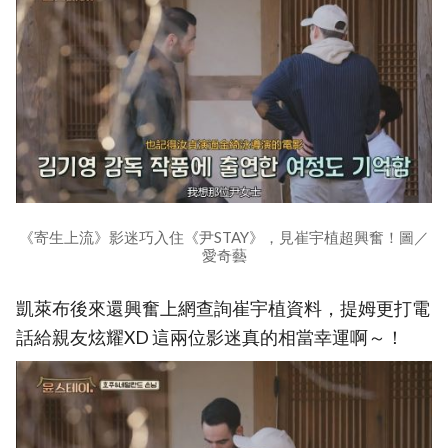
《寄生上流》影迷巧入住《尹STAY》，見崔宇植超興奮！圖／
愛奇藝
凱萊布後來還興奮上網查詢崔宇植資料，提姆更打電
話給親友炫耀XD 這兩位影迷真的相當幸運啊～！