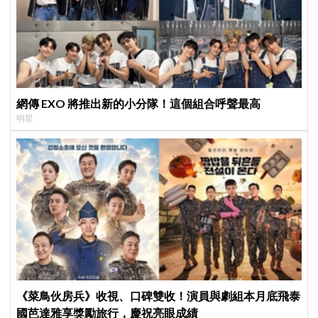
網傳 EXO 將推出新的小分隊！這個組合呼聲最高
明星
《菜鳥伙房兵》收視、口碑雙收！演員與劇組本月底飛泰
國芭達雅享獎勵旅行，慶祝亮眼成績