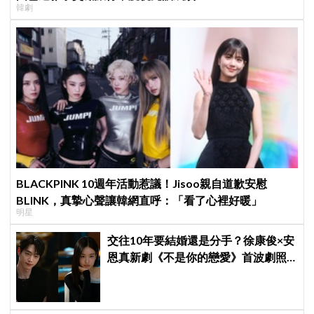
韓劇
BLACKPINK 10週年活動惹議！Jisoo親自道歉安慰
BLINK，真摯心聲讓韓網直呼：「看了心裡好暖」
明星
交往10年要結婚還是分手？徐康俊×安
恩真新劇《不是你的戀愛》首波劇照
曝光，9月12日首播引期待