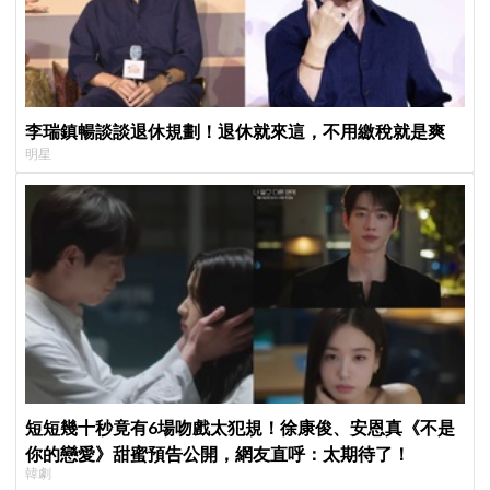
李瑞鎮暢談談退休規劃！退休就來這，不用繳稅就是爽
明星
短短幾十秒竟有6場吻戲太犯規！徐康俊、安恩真《不是
你的戀愛》甜蜜預告公開，網友直呼：太期待了！
韓劇