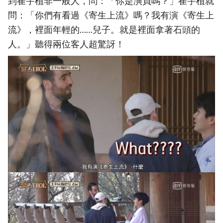
到崔宇植非一般人，問：「你是演員嗎？」崔宇植就
問：「你們有看過《寄生上流》嗎？我有演《寄生上
流》，裡面年輕的……兒子。就是裡面拿著石頭的
人。」聽得兩位客人超驚訝！