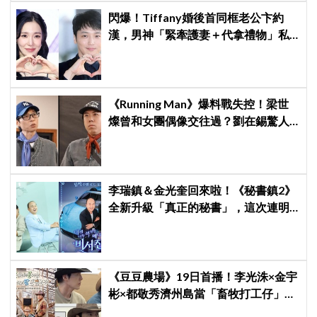
閃爆！Tiffany婚後首同框老公卞約
漢，男神「緊牽護妻＋代拿禮物」私
下甜度超標
《Running Man》爆料戰失控！梁世
燦曾和女團偶像交往過？劉在錫驚人
提問讓他「精神崩潰」
李瑞鎮＆金光奎回來啦！《秘書鎮2》
全新升級「真正的秘書」，這次連明
星私生活都包辦！8月28日首播
《豆豆農場》19日首播！李光洙×金宇
彬×都敬秀濟州島當「畜牧打工仔」，
預告乳牛集體逃出三人直接傻眼