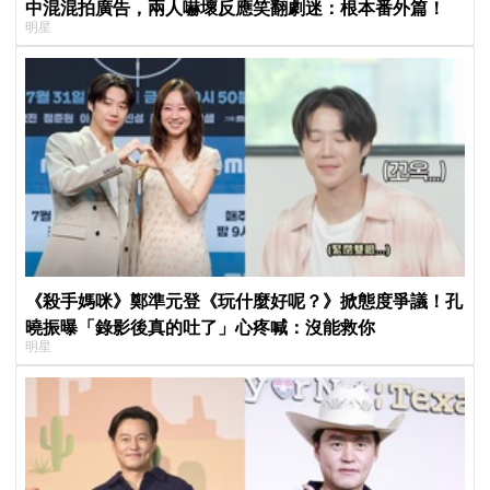
中混混拍廣告，兩人嚇壞反應笑翻劇迷：根本番外篇！
明星
《殺手媽咪》鄭準元登《玩什麼好呢？》掀態度爭議！孔
曉振曝「錄影後真的吐了」心疼喊：沒能救你
明星