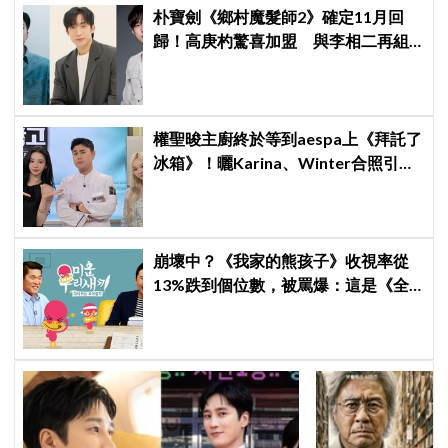
朴寶劍《鄉村魔髮師2》確定11月回
歸！高庚杓驚喜加盟 與李相二再組
療癒男神陣容
權聖晙主廚終於等到aespa上《拜託了
冰箱》！曬Karina、Winter合照引爆
熱議
崩壞中？《我家的熊孩子》收視率從
13%跌到個位數，被罵爆：這是《全
知干預視角》吧，快停播