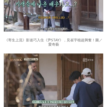
《寄生上流》影迷巧入住《尹STAY》，見崔宇植超興奮！圖／
愛奇藝