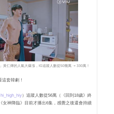
黃仁燁的人氣大爆漲，IG追蹤人數從50幾萬 ➝ 330萬！
看這套韓劇！
（
hi_high_hiy
）追蹤人數從56萬（《回到18歲》終
而《女神降臨》目前才播出6集，感覺之後還會持續