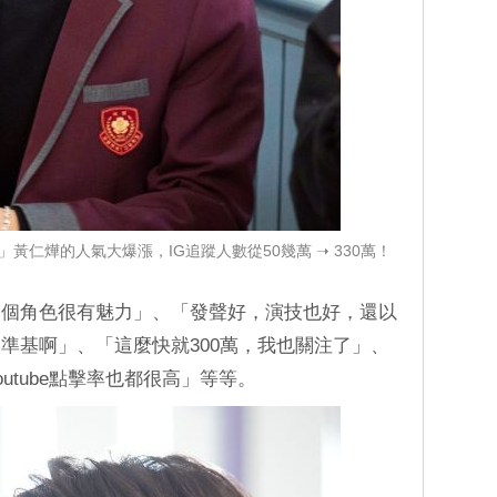
黃仁燁的人氣大爆漲，IG追蹤人數從50幾萬 ➝ 330萬！
這個角色很有魅力」、「發聲好，演技也好，還以
準基啊」、「這麼快就300萬，我也關注了」、
utube點擊率也都很高」等等。