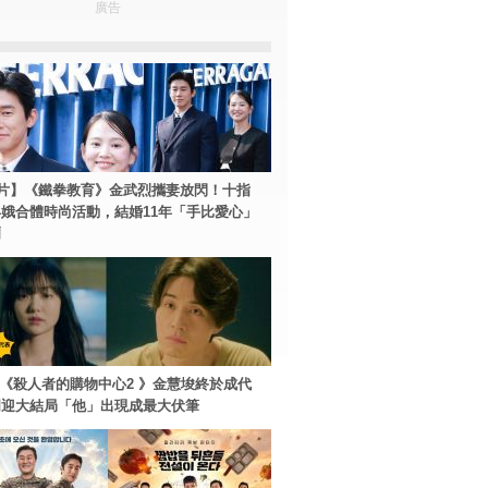
廣告
片】《鐵拳教育》金武烈攜妻放閃！十指
娥合體時尚活動，結婚11年「手比愛心」
爾
ey+《殺人者的購物中心2 》金慧埈終於成代
周迎大結局「他」出現成最大伏筆