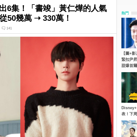
出6集！「書竣」黃仁燁的人氣
熱門
50幾萬 ➝ 330萬！
141
【圖+影
緊扣尹昇
甜爆首
Disn
表！下