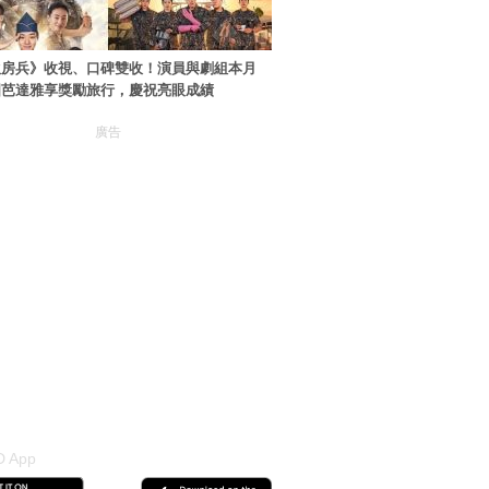
伙房兵》收視、口碑雙收！演員與劇組本月
國芭達雅享獎勵旅行，慶祝亮眼成績
廣告
 App