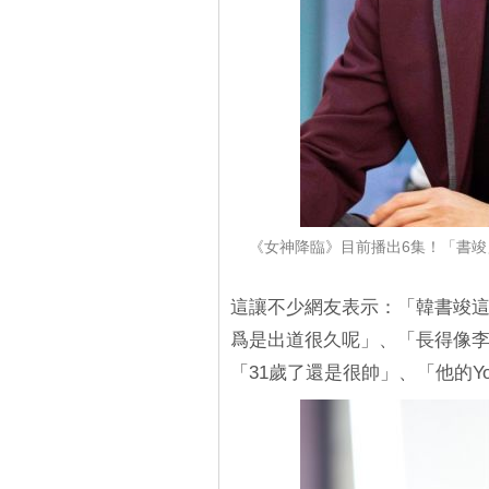
《女神降臨》目前播出6集！「書竣」
這讓不少網友表示：「韓書竣
爲是出道很久呢」、「長得像李
「31歲了還是很帥」、「他的Yo