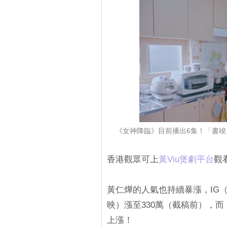
《女神降臨》目前播出6集！「書竣」
香港觀眾可上
黃Viu煲劇平台
觀
黃仁燁的人氣也持續暴漲，IG
映）漲至330萬（截稿前），
上漲！