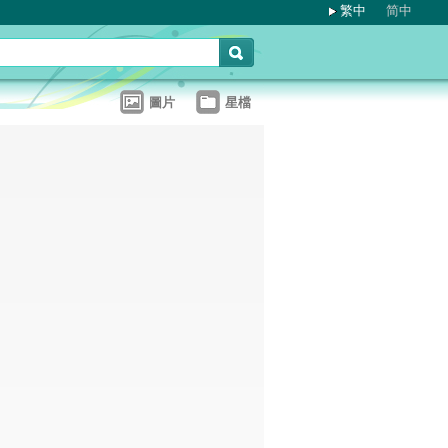
繁中
简中
圖片
星檔