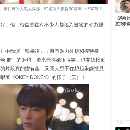
黃仁燁的人氣大爆漲，IG追蹤人數從50幾萬 ➝ 330萬！
《菜鳥
底飛泰
好，但...相信現在有不少人都陷入書竣的魅力裡
臨》中飾演「韓書竣」，擁有魅力外貌和模特身
煐 飾）的麻煩，後來覺得她很搞笑，也開始接近
假的片段真的蠻有趣，又讓人忍不住想起朱靜撞見
唱著《OKEY DOKEY》的樣子（笑）！
下載KSD