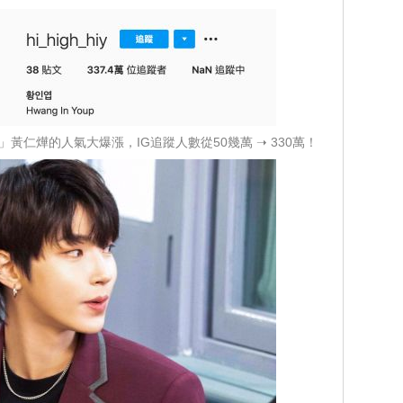
黃仁燁的人氣大爆漲，IG追蹤人數從50幾萬 ➝ 330萬！