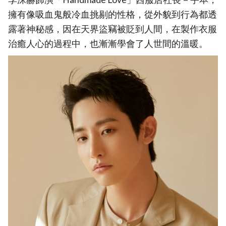
擁有像吸血鬼般冷血挑剔的性格，從外貌到行為都透
露著神秘感，因在天界盜竊被貶到人間，在製作衣服
治癒人心的過程中，也漸漸學會了人世間的溫暖。