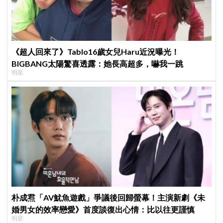
《超人回來了》Tablo16歲女兒Haru近況曝光！
BIGBANG太陽驚喜透露：她長高超多，嚇我一跳
明星
朴成焄「AV魷魚遊戲」爭議後回歸螢幕！主演新劇《未
婚男女的效率戀愛》首度談復出心情：比以往更謹慎
明星