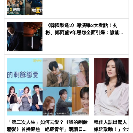
犯規
《韓國製造2》導演曝3大看點！玄
彬、鄭雨盛9年恩怨全面引爆：誰能活
到最後？
「第二次人生」如何去愛？《我的剩餘
韓佳人語出驚人：
戀愛》首播聚焦「絕症青年」朗讀日記
嫁延政勳！」全場