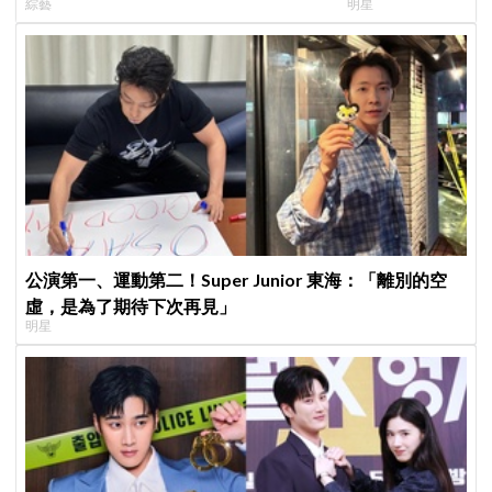
綜藝
明星
全場淚崩，初見面竟「撞見舊識」！
實原因笑翻
公演第一、運動第二！Super Junior 東海：「離別的空
虛，是為了期待下次再見」
明星