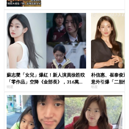
蘇志燮「女兒」爆紅！新人演員徐貹旼
朴信惠、崔泰俊迎
「零作品」空降《金部長》，316萬舊
意外引爆「二胎性
明星
明星
片被挖出網驚呆：星味藏不住！