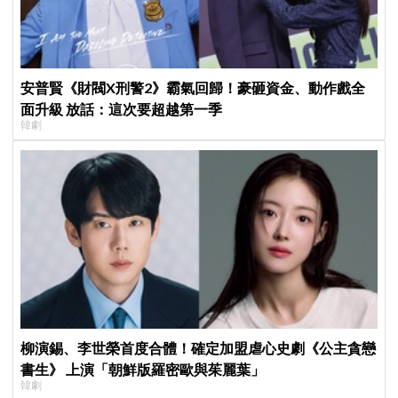
安普賢《財閥X刑警2》霸氣回歸！豪砸資金、動作戲全
面升級 放話：這次要超越第一季
韓劇
柳演錫、李世榮首度合體！確定加盟虐心史劇《公主貪戀
書生》 上演「朝鮮版羅密歐與茱麗葉」
韓劇