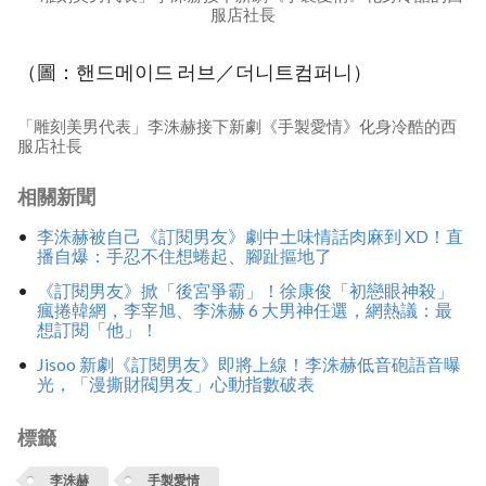
服店社長
（圖：핸드메이드 러브／더니트컴퍼니）
「雕刻美男代表」李洙赫接下新劇《手製愛情》化身冷酷的西
服店社長
相關新聞
李洙赫被自己《訂閱男友》劇中土味情話肉麻到 XD！直
播自爆：手忍不住想蜷起、腳趾摳地了
《訂閱男友》掀「後宮爭霸」！徐康俊「初戀眼神殺」
瘋捲韓網，李宰旭、李洙赫 6 大男神任選，網熱議：最
想訂閱「他」！
Jisoo 新劇《訂閱男友》即將上線！李洙赫低音砲語音曝
光，「漫撕財閥男友」心動指數破表
標籤
李洙赫
手製愛情