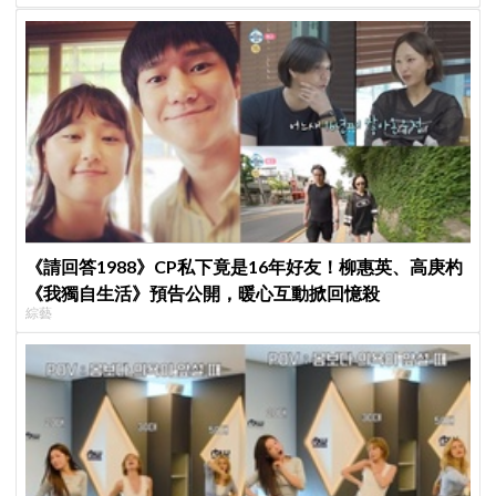
《請回答1988》CP私下竟是16年好友！柳惠英、高庚杓
《我獨自生活》預告公開，暖心互動掀回憶殺
綜藝