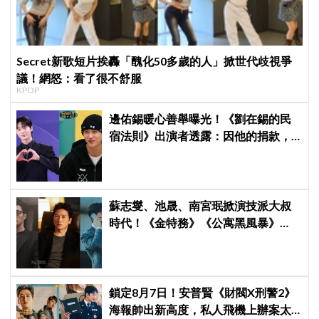
Secret新歌短片挨轟「醜化50多歲的人」掀世代歧視爭
議！網怒：看了很不舒服
KPOP
邊佑錫暖心善舉曝光！《劉在錫的民
宿法則》出演者透露：因他的捐款，
兒童患者順利完成治療
蘇志燮、池晟、南宮珉掀演技派大叔
時代！《金特務》《公寓黑風暴》
《婚姻之後》收視、人氣雙爆發
鎖定8月7日！安普賢《財閥X刑警2》
海報帥出新高度，私人飛機上辦案太