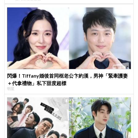
閃爆！Tiffany婚後首同框老公卞約漢，男神「緊牽護妻
＋代拿禮物」私下甜度超標
明星