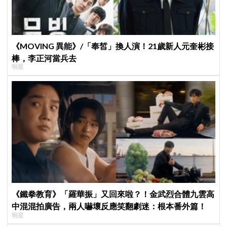
《MOVING 異能》/「奉皙」換人演！21歲新人元奎彬接
棒，李正河當兵去
明星
《鐵拳教育》「羅華振」又回來啦？！金武烈合體九雲高
中混混拍廣告，兩人嚇壞反應笑翻劇迷：根本番外篇！
明星