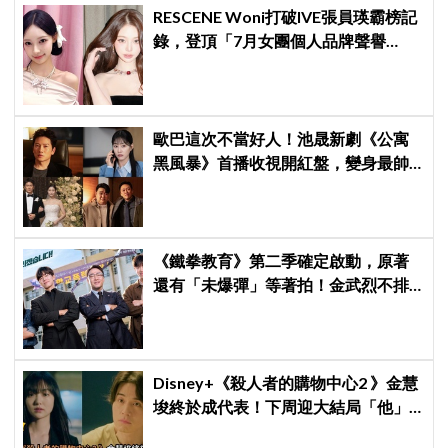
RESCENE Woni打破IVE張員瑛霸榜記
錄，登頂「7月女團個人品牌聲譽
榜」！魔性迷因「巨濟呀吼」全網瘋
傳、逆襲Melon第一
歐巴這次不當好人！池晟新劇《公寓
黑風暴》首播收視開紅盤，變身最帥
討債總裁、豪砸700萬娶「假新娘」當
眾激吻！
《鐵拳教育》第二季確定啟動，原著
還有「未爆彈」等著拍！金武烈不排
除「打更大」
Disney+《殺人者的購物中心2 》金慧
埈終於成代表！下周迎大結局「他」
出現成最大伏筆