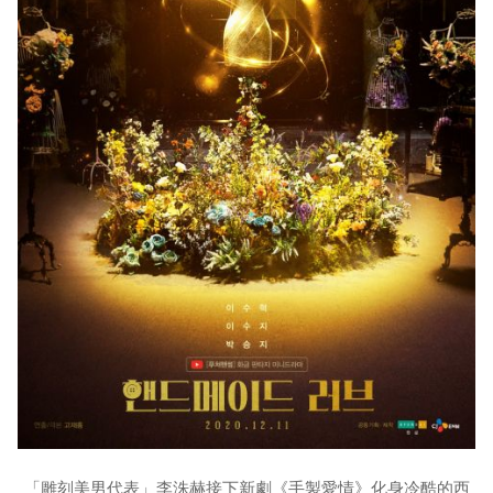
「雕刻美男代表」李洙赫接下新劇《手製愛情》化身冷酷的西