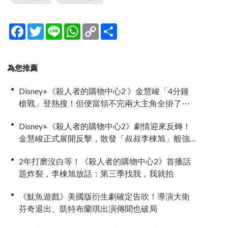
Facebook
Twitter
Line
WhatsApp
Copy
分
Link
享
為您推薦
Disney+《殺人者的購物中心2 》金慧峻「4分鐘
槍戰」登熱搜！但便當領不完兩大主角全掛了⋯
Disney+《殺人者的購物中心2》劇情迎來反轉！
金慧峻正式展開反擊，散發「叔叔李棟旭」般強
大氣場
2年打磨沒白等！《殺人者的購物中心2》首播話
題炸裂，李棟旭放話：第三季找我，我就拍
《魷魚遊戲》美國版衍生劇確定告吹！導演大衛
芬奇退出、凱特布蘭琪出演傳聞也破局